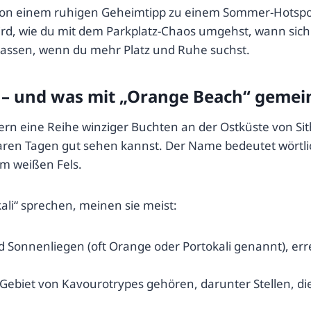
von einem ruhigen Geheimtipp zu einem Sommer-Hotspot en
wird, wie du mit dem Parkplatz-Chaos umgehst, wann sich
passen, wenn du mehr Platz und Ruhe suchst.
– und was mit „Orange Beach“ gemein
ern eine Reihe winziger Buchten an der Ostküste von Sith
aren Tagen gut sehen kannst. Der Name bedeutet wörtlic
im weißen Fels.
li“ sprechen, meinen sie meist:
 Sonnenliegen (oft Orange oder Portokali genannt), erre
Gebiet von Kavourotrypes gehören, darunter Stellen, di