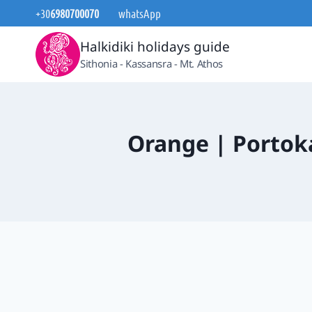
Zum
+30
6980700070
whatsApp
Inhalt
Halkidiki holidays guide
springen
Sithonia - Kassansra - Mt. Athos
Orange | Portoka