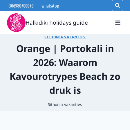
Doorgaan
+30
6980700070
whatsApp
naar
inhoud
Halkidiki holidays guide
SITHONIA VAKANTIES
Orange | Portokali in
2026: Waarom
Kavourotrypes Beach zo
druk is
Sithonia vakanties