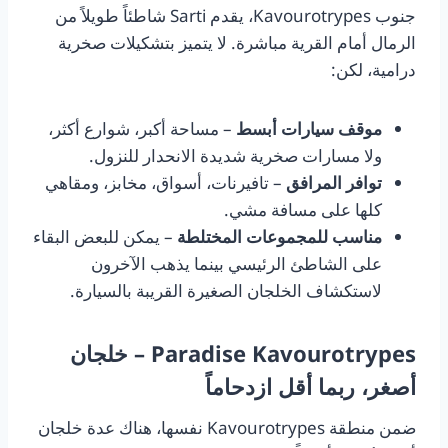
جنوب Kavourotrypes، يقدم Sarti شاطئاً طويلاً من
الرمال أمام القرية مباشرة. لا يتميز بتشكيلات صخرية
درامية، لكن:
موقف سيارات أبسط
– مساحة أكبر، شوارع أكثر،
ولا مسارات صخرية شديدة الانحدار للنزول.
توافر المرافق
– تافيرنات، أسواق، مخابز، ومقاهي
كلها على مسافة مشي.
مناسب للمجموعات المختلطة
– يمكن للبعض البقاء
على الشاطئ الرئيسي بينما يذهب الآخرون
لاستكشاف الخلجان الصغيرة القريبة بالسيارة.
Paradise Kavourotrypes – خلجان
أصغر، ربما أقل ازدحاماً
ضمن منطقة Kavourotrypes نفسها، هناك عدة خلجان