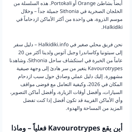
أيضاً بشاطئ Orange أو Portokali. هذه السلسلة من
الخلجان الصخرية في Sithonia جميلة جداً – وخلال
موسم الذروة، هي واحدة من أكثر الأماكن ازدحاماً في
Halkidiki.
نحن فريق محلي صغير في
Halkidiki.info – دليل سفر
إلى سيثونيا وكاساندرا وجبل آثوس
ولدينا أكثر من 20
عاماً من الخبرة في استكشاف ساحل Sithonia، وشاهدنا
Kavourotrypes يتغير من سر هادئ إلى وجهة صيفية
مشهورة. إليك دليل عملي وصادق حول سبب ازدحام
المكان في 2026، وكيفية التعامل مع فوضى مواقف
السيارات، وأفضل أوقات الزيارة، وأفضل أماكن التصوير،
وأي الأماكن القريبة قد تكون أفضل إذا كنت تفضل
المزيد من المساحة والهدوء.
أين يقع Kavourotrypes فعلياً – وماذا