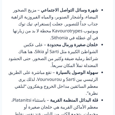
شهرة وسائل التواصل الاجتماعي
– مزيج الصخور
البيضاء، وأشجار الصنوبر، والمياه الفيروزية الزاهية
جذاب جداً للتصوير. جعلت إنستغرام، تيك توك
ويوتيوب Kavourotrypes محطة لا بد من زيارتها
في أي عطلة في Sithonia.
خلجان صغيرة ورمال محدودة
– على عكس
الشواطئ الكبيرة مثل Sarti أو Sikia، هنا هناك
شرائط رملية ضيقة وكثير من الصخور. حتى الحشود
المعتدلة تملأ المكان سريعاً.
سهولة الوصول بالسيارة
– تقع مباشرة على الطريق
الرئيسي بين Sarti و Vourvourou، لذلك يرى
معظم السائقين مداخل الخروج ويفكرون “لنلقي
نظرة”.
قلة البدائل المنظمة القريبة
– باستثناء Platanitsi،
معظم الأماكن القريبة هي خلجان صغيرة أو
مخيمات. يتجمع الكثير من الناس عند نفس نقاط