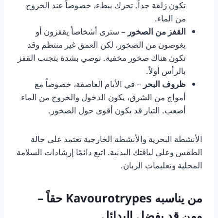
تكون زلقة جداً. تحرك ببطء، خصوصاً عند الخروج
من الماء.
القفز من الصخور
– سترى أشخاصاً يقفزون أو
يغوصون من الصخور، لكن العمق غير منتظم وقد
تكون هناك صخور مخفية. نوصي بشدة بتجنب القفز
بالرأس أولاً.
ظروف البحر
– في الأيام العاصفة، خصوصاً مع
أمواج من الشرق، يكون الدخول والخروج من الماء
أصعب. التيار قد يكون أقوى حول الصخور.
الأنشطة البحرية والأنشطة الخارجية تعتمد على حالة
الطقس وعلى لياقتك البدنية. اتبع دائمًا إرشادات السلامة
المحلية وتعليمات الربان.
من يناسبه Kavourotrypes حقاً –
ومن قد يفضل البدائل