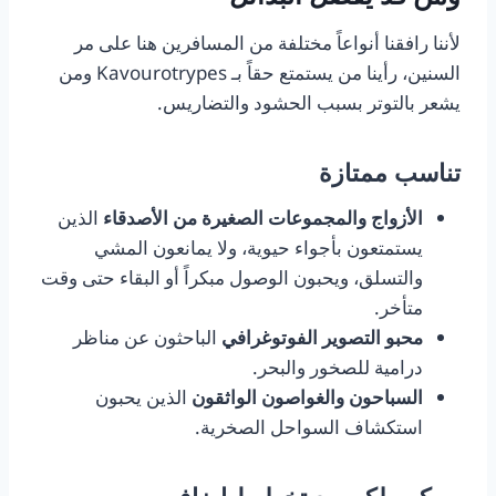
لأننا رافقنا أنواعاً مختلفة من المسافرين هنا على مر
السنين، رأينا من يستمتع حقاً بـ Kavourotrypes ومن
يشعر بالتوتر بسبب الحشود والتضاريس.
تناسب ممتازة
الأزواج والمجموعات الصغيرة من الأصدقاء
الذين
يستمتعون بأجواء حيوية، ولا يمانعون المشي
والتسلق، ويحبون الوصول مبكراً أو البقاء حتى وقت
متأخر.
محبو التصوير الفوتوغرافي
الباحثون عن مناظر
درامية للصخور والبحر.
السباحون والغواصون الواثقون
الذين يحبون
استكشاف السواحل الصخرية.
ممكن، لكن مع تخطيط إضافي