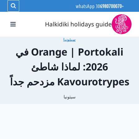
لتجاوز
whatsApp
6980700070
+30
لى
لمحتوى
Halkidiki holidays guide
سيثونيا
Orange | Portokali في
2026: لماذا شاطئ
Kavourotrypes مزدحم جداً
سيثونيا