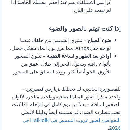
كراسي الاستلقاء بسرعة؛ أحضر مظلتك الخاصة إذا
لم تعتمد على البار.
إذا كنت تهتم بالصور والضوء
ضوء الصباح
– تشرق الشمس من خلفك عندما
تواجه جبل Athos، مما يبرز لون الماء بشكل جميل.
أواخر بعد الظهر والساعة الذهبية
– تتلون الصخور
بألوان دافئة ويتحول البحر إلى ظلال أعمق من
الأزرق. الجو أيضاً أكثر برودة للتسلق على الصخور.
للمصورين الجادين، قد تخطط لزيارتين قصيرتين –
واحدة مبكراً لصور المياه الصافية وواحدة متأخرة لألوان
الصخور الدافئة – بدلاً من يوم كامل في الزحام. إذا كنت
تحب مطاردة الضوء، قد تستمتع أيضاً بدليلنا لأفضل
الشواطئ لصور غروب الشمس في Halkidiki في
.
2026