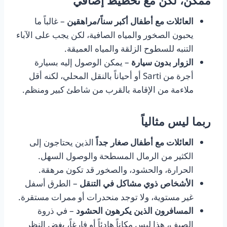
العائلات مع أطفال أكبر سناً/مراهقين
– غالباً ما
يحبون الصخور والمياه الصافية، لكن يجب على الآباء
التنبه للسطوح الزلقة والمياه العميقة.
الزوار بدون سيارة
– يمكن الوصول إليه بسيارة
أجرة من Sarti أو أحياناً بالنقل المحلي، لكنه أقل
ملاءمة من الإقامة بالقرب من شاطئ كبير ومنظم.
ربما ليس مثالياً
العائلات مع أطفال صغار جداً
الذين يحتاجون إلى
الكثير من الرمال المسطحة والوصول السهل.
الحرارة، والحشود، والصخور قد تكون مرهقة.
الأشخاص ذوي مشاكل في التنقل
– الطرق أسفل
غير مستوية، ولا توجد منحدرات أو ممرات مستقرة.
المسافرون الذين يكرهون الحشود
– في ذروة
الصيف، هذا ليس مكاناً هادئاً أو فارغاً، بغض النظر