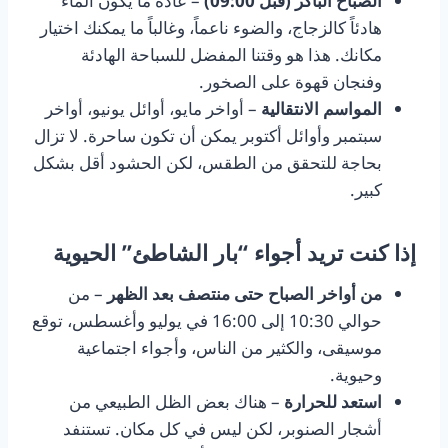
الصباح الباكر (قبل 09:00)
– عادةً ما يكون الماء
هادئاً كالزجاج، والضوء ناعماً، وغالباً ما يمكنك اختيار
مكانك. هذا هو وقتنا المفضل للسباحة الهادئة
وفنجان قهوة على الصخور.
المواسم الانتقالية
– أواخر مايو، أوائل يونيو، أواخر
سبتمبر وأوائل أكتوبر يمكن أن تكون ساحرة. لا تزال
بحاجة للتحقق من الطقس، لكن الحشود أقل بشكل
كبير.
إذا كنت تريد أجواء “بار الشاطئ” الحيوية
من أواخر الصباح حتى منتصف بعد الظهر
– من
حوالي 10:30 إلى 16:00 في يوليو وأغسطس، توقع
موسيقى، والكثير من الناس، وأجواء اجتماعية
وحيوية.
استعد للحرارة
– هناك بعض الظل الطبيعي من
أشجار الصنوبر، لكن ليس في كل مكان. تستنفد