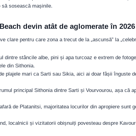
p să sosească mașinile.
Beach devin atât de aglomerate în 2026
e clare pentru care zona a trecut de la „ascunsă” la „celebră”
l dintre stâncile albe, pini și apa turcoaz e extrem de fotog
le din Sithonia.
 plajele mari ca Sarti sau Sikia, aici ai doar fâșii înguste d
umul principal Sithonia dintre Sarti și Vourvourou, așa că ap
afară de Platanitsi, majoritatea locurilor din apropiere sunt g
nd, localnicii și vizitatorii obișnuiți povesteau despre Kavou