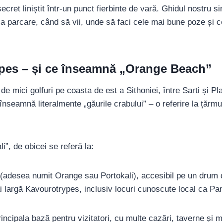
et liniștit într-un punct fierbinte de vară. Ghidul nostru sin
 parcare, când să vii, unde să faci cele mai bune poze și ce
ypes – și ce înseamnă „Orange Beach”
de mici golfuri pe coasta de est a Sithoniei, între Sarti și Pl
 înseamnă literalmente „găurile crabului” – o referire la țărmu
, de obicei se referă la:
 (adesea numit Orange sau Portokali), accesibil pe un drum 
i largă Kavourotrypes, inclusiv locuri cunoscute local ca P
rincipala bază pentru vizitatori, cu multe cazări, taverne și m