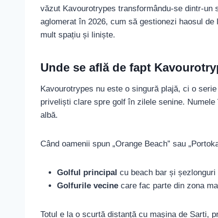
văzut Kavourotrypes transformându-se dintr-un secr
aglomerat în 2026, cum să gestionezi haosul de la
mult spațiu și liniște.
Unde se află de fapt Kavourotr
Kavourotrypes nu este o singură plajă, ci o serie 
priveliști clare spre golf în zilele senine. Numele
albă.
Când oamenii spun „Orange Beach” sau „Portokali”
Golful principal
cu beach bar și șezlonguri
Golfurile vecine
care fac parte din zona ma
Totul e la o scurtă distanță cu mașina de Sarti, p