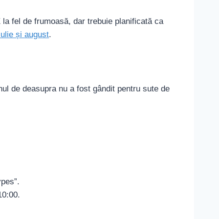
E la fel de frumoasă, dar trebuie planificată ca
iulie și august
.
nul de deasupra nu a fost gândit pentru sute de
ypes”.
10:00.