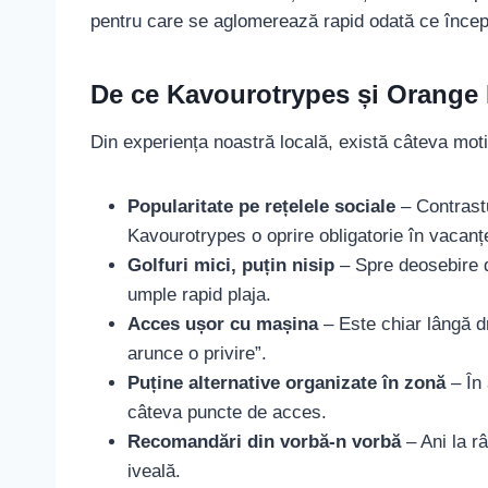
pentru care se aglomerează rapid odată ce înce
De ce Kavourotrypes și Orange 
Din experiența noastră locală, există câteva motiv
Popularitate pe rețelele sociale
– Contrastu
Kavourotrypes o oprire obligatorie în vacanțe
Golfuri mici, puțin nisip
– Spre deosebire de
umple rapid plaja.
Acces ușor cu mașina
– Este chiar lângă dr
arunce o privire”.
Puține alternative organizate în zonă
– În 
câteva puncte de acces.
Recomandări din vorbă-n vorbă
– Ani la râ
iveală.