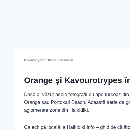
kavourotrypes-sithonia-halkidiki-01
Orange și Kavourotrypes în
Dacă ai văzut acele fotografii cu ape turcoaz din 
Orange sau Portokali Beach. Această serie de gol
aglomerate zone din Halkidiki.
Ca echipă locală la Halkidiki.info – ghid de călă