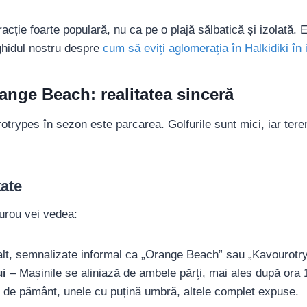
racție foarte populară, nu ca pe o plajă sălbatică și izolată. 
 ghidul nostru despre
cum să eviți aglomerația în Halkidiki în 
ange Beach: realitatea sinceră
trypes în sezon este parcarea. Golfurile sunt mici, iar tere
tate
ourou vei vedea:
alt, semnalizate informal ca „Orange Beach” sau „Kavourotr
ui
– Mașinile se aliniază de ambele părți, mai ales după ora 
 de pământ, unele cu puțină umbră, altele complet expuse.