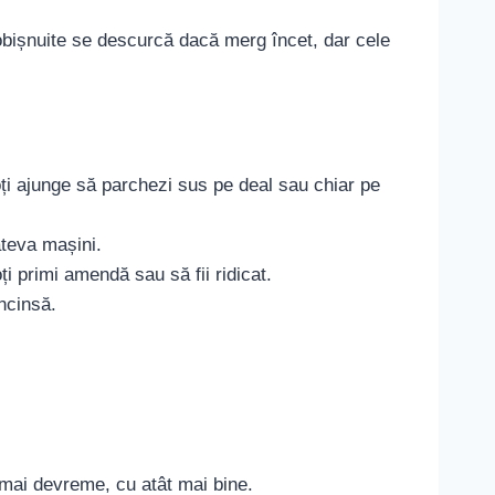
e obișnuite se descurcă dacă merg încet, dar cele
ți ajunge să parchezi sus pe deal sau chiar pe
âteva mașini.
i primi amendă sau să fii ridicat.
ncinsă.
 mai devreme, cu atât mai bine.