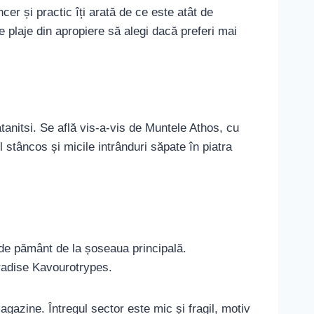
cer și practic îți arată de ce este atât de
 plaje din apropiere să alegi dacă preferi mai
atanitsi. Se află vis-a-vis de Muntele Athos, cu
l stâncos și micile intrânduri săpate în piatra
de pământ de la șoseaua principală.
aradise Kavourotrypes.
agazine. Întregul sector este mic și fragil, motiv