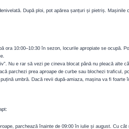
denivelată. După ploi, pot apărea șanțuri și pietriș. Mașinil
ă ora 10:00–10:30 în sezon, locurile apropiate se ocupă. Po
re.
iv”. Nu e rar să vezi pe cineva blocat până nu pleacă alte c
acă parchezi prea aproape de curbe sau blochezi traficul, poț
u puțină umbră. Dacă revii după-amiaza, mașina va fi foarte î
apt:
proape, parchează înainte de 09:00 în iulie și august. Cu cât