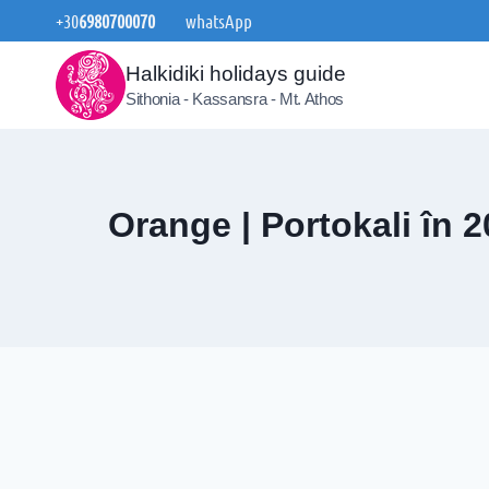
Skip
+30
6980700070
whatsApp
to
content
Halkidiki holidays guide
Sithonia - Kassansra - Mt. Athos
Orange | Portokali în 