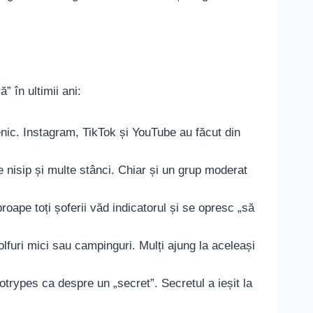
 în ultimii ani:
enic. Instagram, TikTok și YouTube au făcut din
e nisip și multe stânci. Chiar și un grup moderat
roape toți șoferii văd indicatorul și se opresc „să
olfuri mici sau campinguri. Mulți ajung la aceleași
rotrypes ca despre un „secret”. Secretul a ieșit la