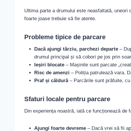
Ultima parte a drumului este neasfaltată, uneori 
foarte joase trebuie să fie atente.
Probleme tipice de parcare
Dacă ajungi târziu, parchezi departe
– Dup
drumul principal și să cobori pe jos prin soa
Ieșiri blocate
– Mașinile sunt parcate „creat
Risc de amenzi
– Poliția patrulează vara. D
Praf și căldură
– Parcările sunt prăfuite, c
Sfaturi locale pentru parcare
Din experiența noastră, iată ce funcționează de f
Ajungi foarte devreme
– Dacă vrei să fii a