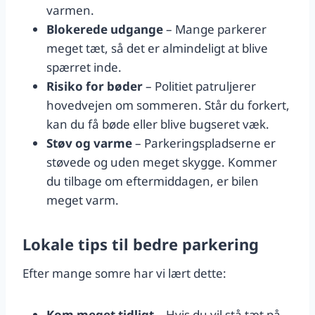
varmen.
Blokerede udgange
– Mange parkerer
meget tæt, så det er almindeligt at blive
spærret inde.
Risiko for bøder
– Politiet patruljerer
hovedvejen om sommeren. Står du forkert,
kan du få bøde eller blive bugseret væk.
Støv og varme
– Parkeringspladserne er
støvede og uden meget skygge. Kommer
du tilbage om eftermiddagen, er bilen
meget varm.
Lokale tips til bedre parkering
Efter mange somre har vi lært dette:
Kom meget tidligt
– Hvis du vil stå tæt på,