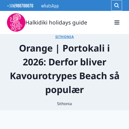
Fortsæt
+30
6980700070
whatsApp
til
indhold
Halkidiki holidays guide
SITHONIA
Orange | Portokali i
2026: Derfor bliver
Kavourotrypes Beach så
populær
Sithonia