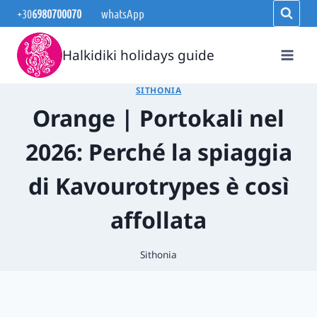
Salta
+30
6980700070
whatsApp
al
contenuto
Halkidiki holidays guide
SITHONIA
Orange | Portokali nel
2026: Perché la spiaggia
di Kavourotrypes è così
affollata
Sithonia