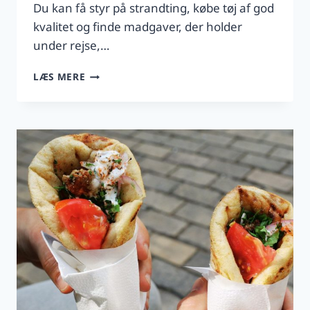
Du kan få styr på strandting, købe tøj af god
kvalitet og finde madgaver, der holder
under rejse,…
SHOPPING
LÆS MERE
I
THESSALONIKI
FØR
ELLER
EFTER
HALKIDIKI