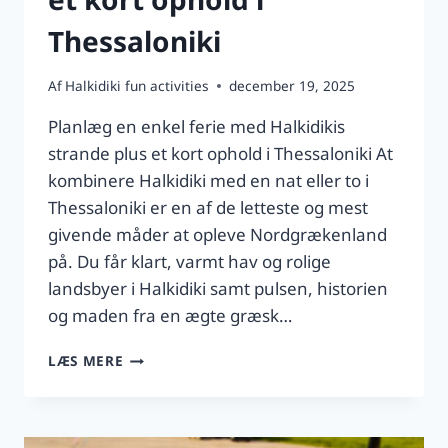
Thessaloniki
Af
Halkidiki fun activities
december 19, 2025
Planlæg en enkel ferie med Halkidikis
strande plus et kort ophold i Thessaloniki At
kombinere Halkidiki med en nat eller to i
Thessaloniki er en af de letteste og mest
givende måder at opleve Nordgrækenland
på. Du får klart, varmt hav og rolige
landsbyer i Halkidiki samt pulsen, historien
og maden fra en ægte græsk…
KOMBINÉR
LÆS MERE
HALKIDIKI
MED
ET
KORT