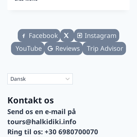
FOOD
I
THESSALONIKI
FØR
ELLER
Facebook
Instagram
EFTER
HALKIDIKI
YouTube
Reviews
Trip Advisor
Vælg
sprog
Kontakt os
Send os en e-mail på
tours@halkidiki.info
Ring til os:
+30 6980700070