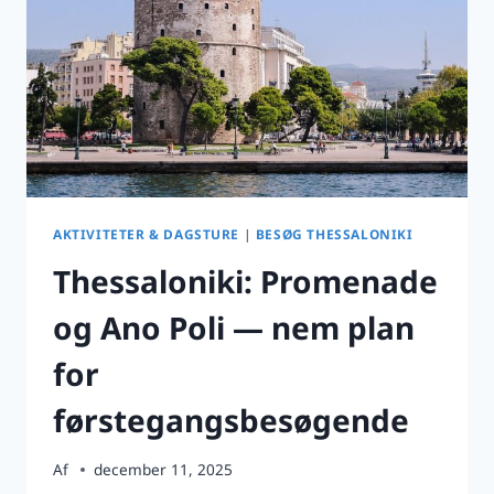
HALKIDIKI?
AKTIVITETER & DAGSTURE
|
BESØG THESSALONIKI
Thessaloniki: Promenade
og Ano Poli — nem plan
for
førstegangsbesøgende
Af
december 11, 2025