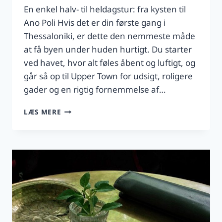
En enkel halv- til heldagstur: fra kysten til
Ano Poli Hvis det er din første gang i
Thessaloniki, er dette den nemmeste måde
at få byen under huden hurtigt. Du starter
ved havet, hvor alt føles åbent og luftigt, og
går så op til Upper Town for udsigt, roligere
gader og en rigtig fornemmelse af…
THESSALONIKI:
LÆS MERE
PROMENADE
OG
ANO
POLI
—
NEM
PLAN
FOR
FØRSTEGANGSBESØGENDE