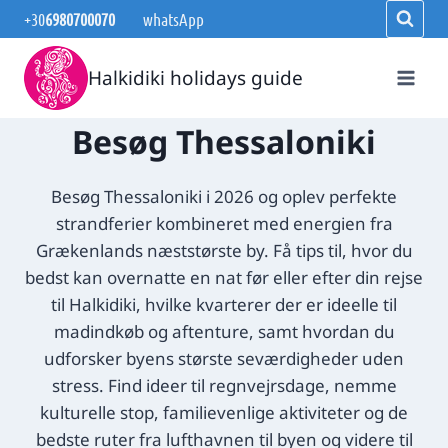
Fortsæt
+30
6980700070
whatsApp
til
indhold
Halkidiki holidays guide
Besøg Thessaloniki
Besøg Thessaloniki i 2026 og oplev perfekte
strandferier kombineret med energien fra
Grækenlands næststørste by. Få tips til, hvor du
bedst kan overnatte en nat før eller efter din rejse
til Halkidiki, hvilke kvarterer der er ideelle til
madindkøb og aftenture, samt hvordan du
udforsker byens største seværdigheder uden
stress. Find ideer til regnvejrsdage, nemme
kulturelle stop, familievenlige aktiviteter og de
bedste ruter fra lufthavnen til byen og videre til