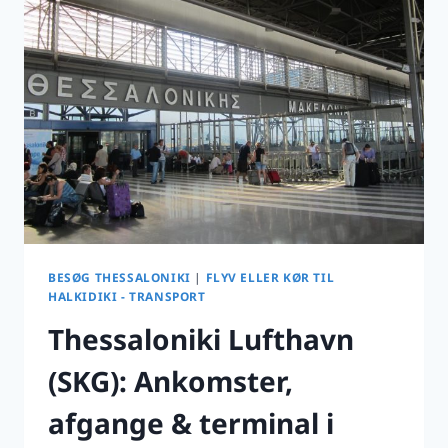
I
2026:
TAXI,
TRANSFER
ELLER
LEJEBIL
BESØG THESSALONIKI
|
FLYV ELLER KØR TIL
HALKIDIKI - TRANSPORT
Thessaloniki Lufthavn
(SKG): Ankomster,
afgange & terminal i