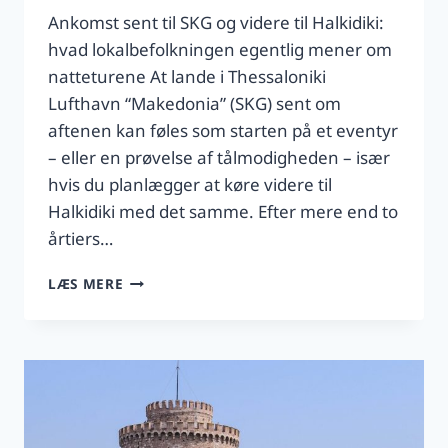
Ankomst sent til SKG og videre til Halkidiki:
hvad lokalbefolkningen egentlig mener om
natteturene At lande i Thessaloniki
Lufthavn “Makedonia” (SKG) sent om
aftenen kan føles som starten på et eventyr
– eller en prøvelse af tålmodigheden – især
hvis du planlægger at køre videre til
Halkidiki med det samme. Efter mere end to
årtiers…
NATTEANKOMST
LÆS MERE
TIL
SKG:
ER
DET
SIKKERT
AT
KØRE
TIL