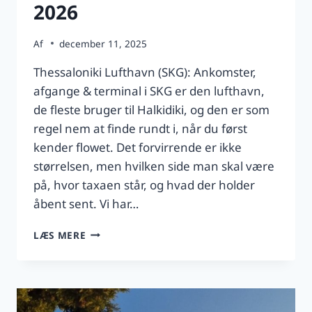
2026
Af
december 11, 2025
Thessaloniki Lufthavn (SKG): Ankomster,
afgange & terminal i SKG er den lufthavn,
de fleste bruger til Halkidiki, og den er som
regel nem at finde rundt i, når du først
kender flowet. Det forvirrende er ikke
størrelsen, men hvilken side man skal være
på, hvor taxaen står, og hvad der holder
åbent sent. Vi har…
THESSALONIKI
LÆS MERE
LUFTHAVN
(SKG):
ANKOMSTER,
AFGANGE
&