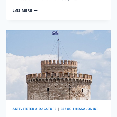
HALKIDIKI
LÆS MERE
OG
THESSALONIKI:
GÅ
IKKE
GLIP
AF
BYEN
AKTIVITETER & DAGSTURE
|
BESØG THESSALONIKI