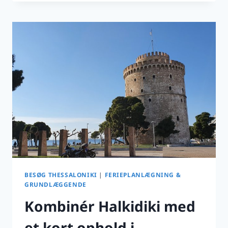
HALKIDIKI
TIL
THESSALONIKI
–
HISTORIE
OG
MAD
BESØG THESSALONIKI
|
FERIEPLANLÆGNING &
GRUNDLÆGGENDE
Kombinér Halkidiki med
et kort ophold i