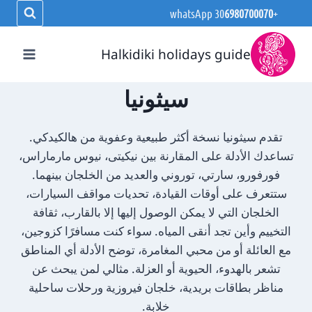
لتجاوز
whatsApp
6980700070
+30
لى
لمحتوى
Halkidiki holidays guide
سيثونيا
تقدم سيثونيا نسخة أكثر طبيعية وعفوية من هالكيدكي.
تساعدك الأدلة على المقارنة بين نيكيتى، نيوس مارماراس،
فورفورو، سارتي، توروني والعديد من الخلجان بينهما.
ستتعرف على أوقات القيادة، تحديات مواقف السيارات،
الخلجان التي لا يمكن الوصول إليها إلا بالقارب، ثقافة
التخييم وأين تجد أنقى المياه. سواء كنت مسافرًا كزوجين،
مع العائلة أو من محبي المغامرة، توضح الأدلة أي المناطق
تشعر بالهدوء، الحيوية أو العزلة. مثالي لمن يبحث عن
مناظر بطاقات بريدية، خلجان فيروزية ورحلات ساحلية
خلابة.