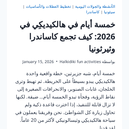
الأنشطة والجولات اليومية
|
تخطيط العطلات والأساسيات
|
سيثونيا
|
كاساندرا
خمسة أيام في هالكيديكِي في
2026: كيف تجمع كاساندرا
وثيرثونيا
بواسطة
Halkidiki fun activities
January 15, 2026
خمسة أيام، شبه جزيرتين، خطة واقعية واحدة
هالكيديكِي يبدو بسيطاً على الخريطة. ثم تهبط وترى
الخلجان، غابات الصنوبر، والانحرافات الصغيرة إلى
نقاط الرؤية، وفجأة تبدو الخمسة أيام… ضيقة. لكنها
لا تزال قابلة للتنفيذ، إذا اخترت قاعدة ذكية ولم
تحاول زيارة كل الشواطئ. نحن وفريقنا يعملون في
سياحة هالكيديكِي وثيسالونيكي لأكثر من 20 عاماً.
لقد قدنا…