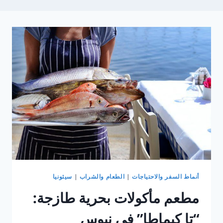
أنماط السفر والاحتياجات
|
الطعام والشراب
|
سيثونيا
مطعم مأكولات بحرية طازجة:
“تا كيماطا” في نيوس