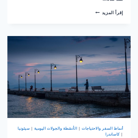
خمسة
إقرأ المزيد
أيام
في
هالكيديكِي
في
2026:
كيف
تجمع
كاساندرا
وثيرثونيا
أنماط السفر والاحتياجات
|
الأنشطة والجولات اليومية
|
سيثونيا
|
كاساندرا