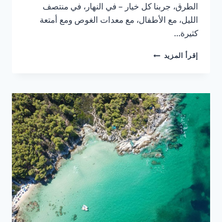
الطرق، جربنا كل خيار – في النهار، في منتصف
الليل، مع الأطفال، مع معدات الغوص ومع أمتعة
كثيرة…
2026
إقرأ المزيد
كيفية
الوصول
من
مطار
تسالونيكي
إلى
كاساندرا
وسيثونيا