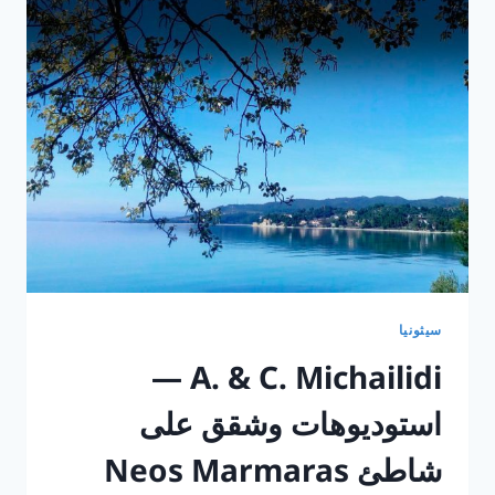
“تا
كيماطا”
في
نيوس
مارماراس،
سيثونيا
سيثونيا
A. & C. Michailidi —
استوديوهات وشقق على
شاطئ Neos Marmaras