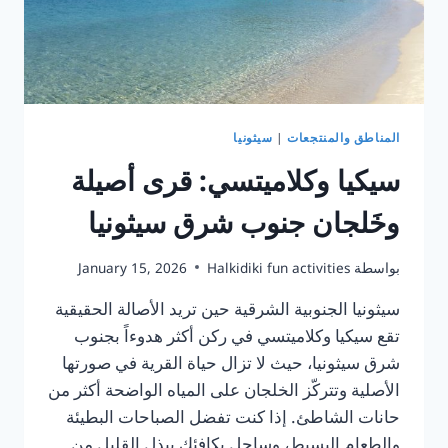
المناطق والمنتجعات
|
سيثونيا
سيكيا وكلاميتسي: قرى أصيلة
وخَلجان جنوب شرق سيثونيا
بواسطة
Halkidiki fun activities
January 15, 2026
سيثونيا الجنوبية الشرقية حين تريد الأصالة الحقيقية
تقع سيكيا وكلاميتسي في ركن أكثر هدوءاً بجنوب
شرق سيثونيا، حيث لا تزال حياة القرية في صورتها
الأصلية وتتركّز الخلجان على المياه الواضحة أكثر من
حانات الشاطئ. إذا كنت تفضل الصباحات البطيئة
والطعام البسيط، وساحل يكافئك ببذل القليل من