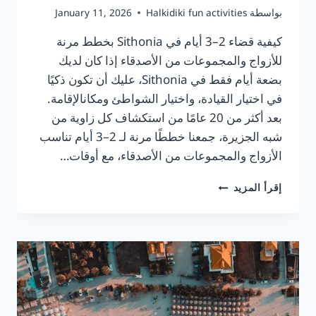
بواسطة
Halkidiki fun activities
January 11, 2026
كيفية قضاء 2–3 أيام في Sithonia بخطط مرنة
للأزواج والمجموعات من الأصدقاء إذا كان لديك
بضعة أيام فقط في Sithonia، عليك أن تكون ذكيًا
في اختيار القيادة، واختيار الشواطئ ومكانالإقامة.
بعد أكثر من 20 عامًا من استكشاف كل زاوية من
شبه الجزيرة، جمعنا خططًا مرنة لـ 2–3 أيام تناسب
الأزواج والمجموعات من الأصدقاء، مع أوقات…
2–
إقرأ المزيد
3
أيام
في
SITHONIA
2026:
نسخ
الأزواج
والأصدقاء