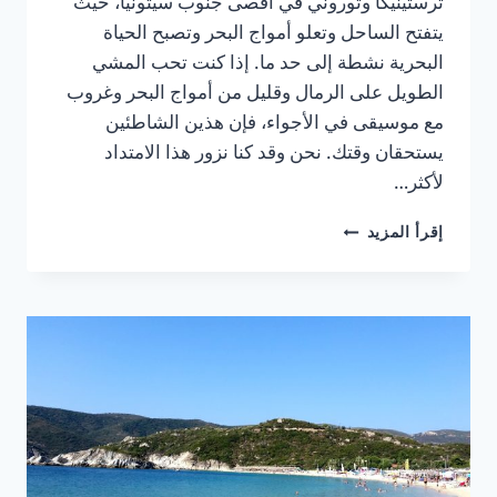
ترستينيكا وتوروني في أقصى جنوب سيثونيا، حيث
يتفتح الساحل وتعلو أمواج البحر وتصبح الحياة
البحرية نشطة إلى حد ما. إذا كنت تحب المشي
الطويل على الرمال وقليل من أمواج البحر وغروب
مع موسيقى في الأجواء، فإن هذين الشاطئين
يستحقان وقتك. نحن وقد كنا نزور هذا الامتداد
لأكثر…
ترستينيكا
إقرأ المزيد
وتوروني:
دليل
عملي
في
2026
وأجواء
إثنيك