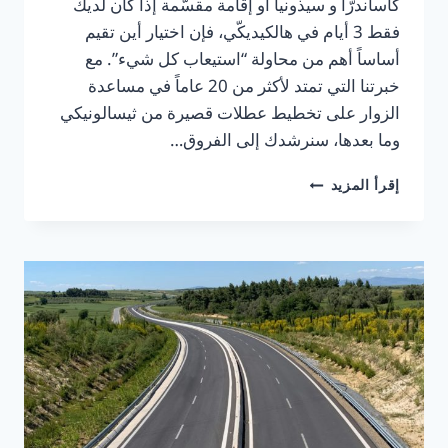
كاساندرّا و سيذونيا أو إقامة مقسّمة إذا كان لديك
فقط 3 أيام في هالكيديكّي، فإن اختيار أين تقيم
أساساً أهم من محاولة “استيعاب كل شيء”. مع
خبرتنا التي تمتد لأكثر من 20 عاماً في مساعدة
الزوار على تخطيط عطلات قصيرة من ثيسالونيكي
وما بعدها، سنرشدك إلى الفروق…
3
إقرأ المزيد
أيام
في
هالكيديكّي
في
2026:
كاساندرّا
مقابل
سيثونيا
أم
إقامة
مقسّمة