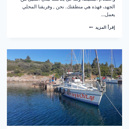
الجهد، فهذه هي منطقتك. نحن , وفريقنا المحلي
يعمل…
سيكيا
إقرأ المزيد
وكلاميتسي:
قرى
أصيلة
وخَلجان
جنوب
شرق
سيثونيا