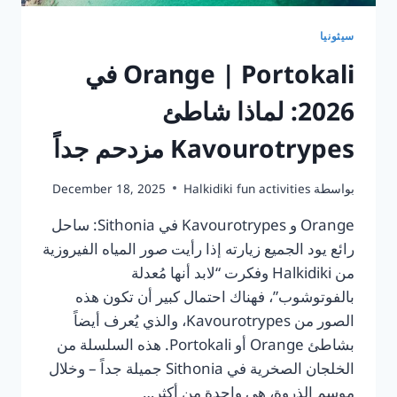
سيثونيا
Orange | Portokali في
2026: لماذا شاطئ
Kavourotrypes مزدحم جداً
بواسطة
Halkidiki fun activities
December 18, 2025
Orange و Kavourotrypes في Sithonia: ساحل
رائع يود الجميع زيارته إذا رأيت صور المياه الفيروزية
من Halkidiki وفكرت “لابد أنها مُعدلة
بالفوتوشوب”، فهناك احتمال كبير أن تكون هذه
الصور من Kavourotrypes، والذي يُعرف أيضاً
بشاطئ Orange أو Portokali. هذه السلسلة من
الخلجان الصخرية في Sithonia جميلة جداً – وخلال
موسم الذروة، هي واحدة من أكثر…