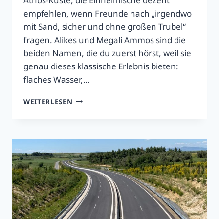
Athos-Küste, die Einheimische dezent
empfehlen, wenn Freunde nach „irgendwo
mit Sand, sicher und ohne großen Trubel“
fragen. Alikes und Megali Ammos sind die
beiden Namen, die du zuerst hörst, weil sie
genau dieses klassische Erlebnis bieten:
flaches Wasser,…
AMMOULIANI:
WEITERLESEN
ALIKES
&
MEGALI
AMMOS
2026
–
WARUM
EINHEIMISCHE
SIE
LIEBEN