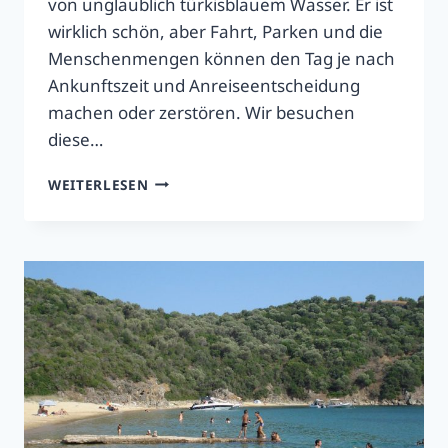
von unglaublich türkisblauem Wasser. Er ist
wirklich schön, aber Fahrt, Parken und die
Menschenmengen können den Tag je nach
Ankunftszeit und Anreiseentscheidung
machen oder zerstören. Wir besuchen
diese…
XENIA
WEITERLESEN
CHROUSSO
STRAND
IN
2026
–
LOHNT
SICH
DIE
FAHRT?