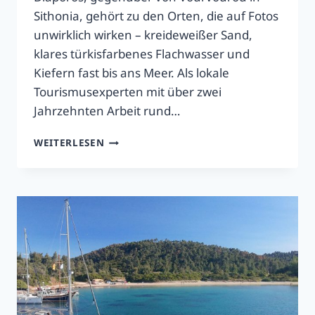
Sithonia, gehört zu den Orten, die auf Fotos
unwirklich wirken – kreideweißer Sand,
klares türkisfarbenes Flachwasser und
Kiefern fast bis ans Meer. Als lokale
Tourismusexperten mit über zwei
Jahrzehnten Arbeit rund…
MYRSINI
WEITERLESEN
BEACH
(DIAPOROS)
2026
–
LOHNT
SICH
DER
AUFWAND?
HALKIDIKI