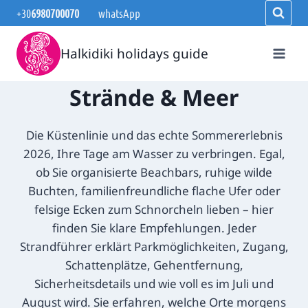
Zum
+30
6980700070
whatsApp
Inhalt
springen
Halkidiki holidays guide
Strände & Meer
Die Küstenlinie und das echte Sommererlebnis
2026, Ihre Tage am Wasser zu verbringen. Egal,
ob Sie organisierte Beachbars, ruhige wilde
Buchten, familienfreundliche flache Ufer oder
felsige Ecken zum Schnorcheln lieben – hier
finden Sie klare Empfehlungen. Jeder
Strandführer erklärt Parkmöglichkeiten, Zugang,
Schattenplätze, Gehentfernung,
Sicherheitsdetails und wie voll es im Juli und
August wird. Sie erfahren, welche Orte morgens