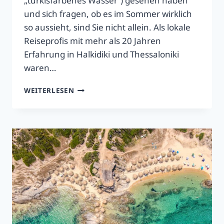
„türkisfarbenes Wasser“) gesehen haben
und sich fragen, ob es im Sommer wirklich
so aussieht, sind Sie nicht allein. Als lokale
Reiseprofis mit mehr als 20 Jahren
Erfahrung in Halkidiki und Thessaloniki
waren…
BLUE
WEITERLESEN
LAGOON
DIAPOROS
(GALAZIA
NERA)
–
SOMMER-
REVIEW
2026