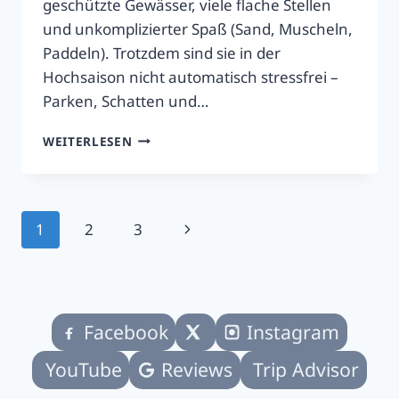
geschützte Gewässer, viele flache Stellen
und unkomplizierter Spaß (Sand, Muscheln,
Paddeln). Trotzdem sind sie in der
Hochsaison nicht automatisch stressfrei –
Parken, Schatten und…
2026
WEITERLESEN
VOURVOUROU-
BUCHTEN
&
KARIDI-
Seitennavigation
Nächste
1
2
3
STRAND
MIT
Seite
KINDERN
–
DAS
SOLLTEN
Facebook
Instagram
ELTERN
WISSEN
YouTube
Reviews
Trip Advisor