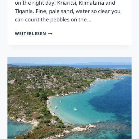
on the right day: Kriaritsi, Klimataria and
Tigania. Fine, pale sand, water so clear you
can count the pebbles on the…
KRIARITSI,
WEITERLESEN
KLIMATARIA
UND
TIGANIA
–
HALKIDIKIS
TROPISCHE
STRÄNDE