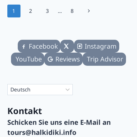
UND
Seitennavigation
Nächste
1
2
3
…
8
SITHONIA:
FAMILIENPLAN
Seite
FÜR
2026
Facebook
Instagram
YouTube
Reviews
Trip Advisor
Sprache
auswählen
Kontakt
Schicken Sie uns eine E-Mail an
tours@halkidiki.info