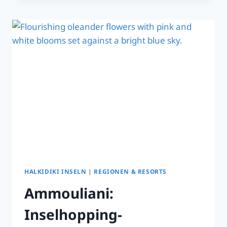
MICHAILIDI
–
STRANDNAHE
STUDIOS
&
APARTMENTS
IN
NEOS
MARMARAS
HALKIDIKI INSELN
|
REGIONEN & RESORTS
Ammouliani:
Inselhopping-