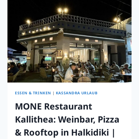
TAVERNE
IN
NEOS
MARMARAS,
SITHONIA
ESSEN & TRINKEN
|
KASSANDRA URLAUB
MONE Restaurant
Kallithea: Weinbar, Pizza
& Rooftop in Halkidiki |