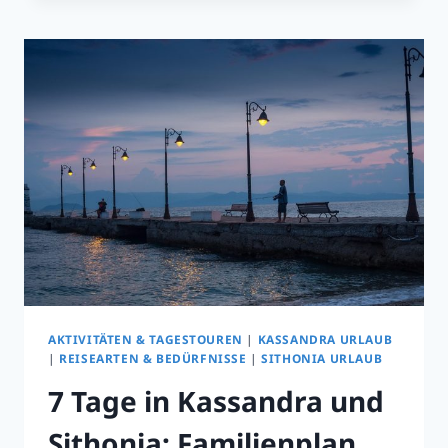
&
AGIOS
MAMAS
–
TORORTE
UND
ALLTAGSTRÄNDE
IN
HALKIDIKI
AKTIVITÄTEN & TAGESTOUREN
|
KASSANDRA URLAUB
|
REISEARTEN & BEDÜRFNISSE
|
SITHONIA URLAUB
7 Tage in Kassandra und
Sithonia: Familienplan