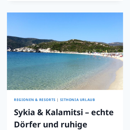
TORONI
BEACH
2026
–
PRAKTISCHER
GUIDE
&
ETHNIK-
VIBES
REGIONEN & RESORTS
|
SITHONIA URLAUB
Sykia & Kalamitsi – echte
Dörfer und ruhige