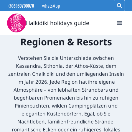
Zum
+30
6980700070
whatsApp
Inhalt
springen
Halkidiki holidays guide
Regionen & Resorts
Verstehen Sie die Unterschiede zwischen
Kassandra, Sithonia, der Athos-Küste, dem
zentralen Chalkidiki und den umliegenden Inseln
im Jahr 2026. Jede Region hat ihre eigene
Atmosphäre – von lebhaften Strandbars und
begehbaren Promenaden bis hin zu ruhigen
Pinienbuchten, wilden Campingplätzen und
eleganten Küstendörfern. Egal, ob Sie
Nachtleben, familienfreundliche Strände,
romantische Ecken oder ein ruhigeres, lokales