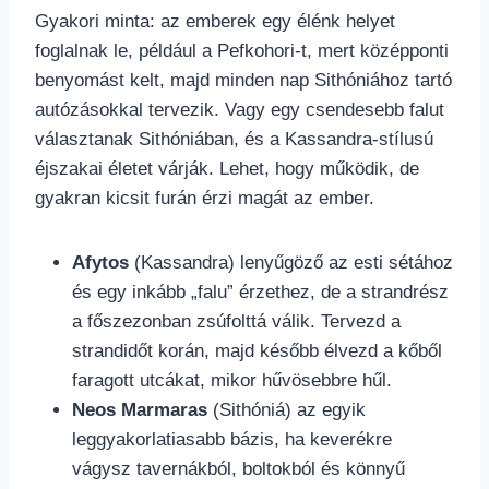
Gyakori minta: az emberek egy élénk helyet
foglalnak le, például a Pefkohori-t, mert középponti
benyomást kelt, majd minden nap Sithóniához tartó
autózásokkal tervezik. Vagy egy csendesebb falut
választanak Sithóniában, és a Kassandra-stílusú
éjszakai életet várják. Lehet, hogy működik, de
gyakran kicsit furán érzi magát az ember.
Afytos
(Kassandra) lenyűgöző az esti sétához
és egy inkább „falu” érzethez, de a strandrész
a főszezonban zsúfolttá válik. Tervezd a
strandidőt korán, majd később élvezd a kőből
faragott utcákat, mikor hűvösebbre hűl.
Neos Marmaras
(Sithóniá) az egyik
leggyakorlatiasabb bázis, ha keverékre
vágysz tavernákból, boltokból és könnyű