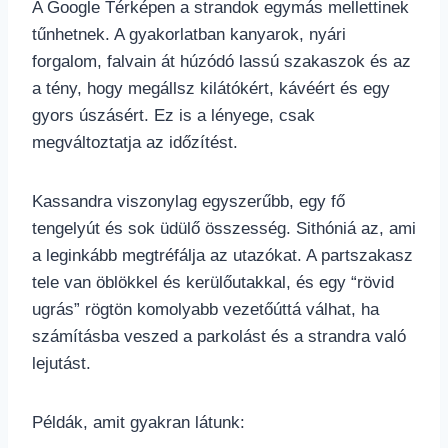
A Google Térképen a strandok egymás mellettinek
tűnhetnek. A gyakorlatban kanyarok, nyári
forgalom, falvain át húzódó lassú szakaszok és az
a tény, hogy megállsz kilátókért, kávéért és egy
gyors úszásért. Ez is a lényege, csak
megváltoztatja az időzítést.
Kassandra viszonylag egyszerűbb, egy fő
tengelyút és sok üdülő összesség. Sithóniá az, ami
a leginkább megtréfálja az utazókat. A partszakasz
tele van öblökkel és kerülőutakkal, és egy “rövid
ugrás” rögtön komolyabb vezetőúttá válhat, ha
számításba veszed a parkolást és a strandra való
lejutást.
Példák, amit gyakran látunk: