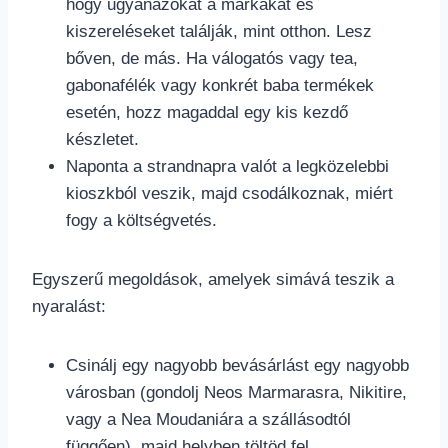
hogy ugyanazokat a márkákat és
kiszereléseket találják, mint otthon. Lesz
bőven, de más. Ha válogatós vagy tea,
gabonafélék vagy konkrét baba termékek
esetén, hozz magaddal egy kis kezdő
készletet.
Naponta a strandnapra valót a legközelebbi
kioszkból veszik, majd csodálkoznak, miért
fogy a költségvetés.
Egyszerű megoldások, amelyek simává teszik a
nyaralást:
Csinálj egy nagyobb bevásárlást egy nagyobb
városban (gondolj Neos Marmarasra, Nikitire,
vagy a Nea Moudaniára a szállásodtól
függően), majd helyben töltöd fel.