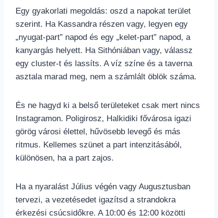
Egy gyakorlati megoldás: oszd a napokat terület
szerint. Ha Kassandra részen vagy, legyen egy
„nyugat-part” napod és egy „kelet-part” napod, a
kanyargás helyett. Ha Sithóniában vagy, válassz
egy cluster-t és lassíts. A víz színe és a taverna
asztala marad meg, nem a számlált öblök száma.
És ne hagyd ki a belső területeket csak mert nincs
Instagramon. Poligirosz, Halkidiki fővárosa igazi
görög városi élettel, hűvösebb levegő és más
ritmus. Kellemes szünet a part intenzitásából,
különösen, ha a part zajos.
Ha a nyaralást Július végén vagy Augusztusban
tervezi, a vezetésedet igazítsd a strandokra
érkezési csúcsidőkre. A 10:00 és 12:00 közötti