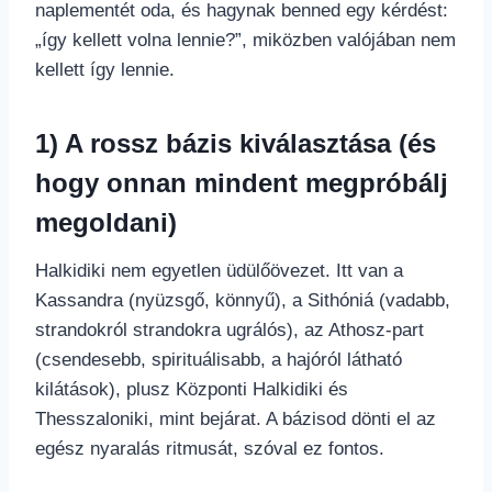
naplementét oda, és hagynak benned egy kérdést:
„így kellett volna lennie?”, miközben valójában nem
kellett így lennie.
1) A rossz bázis kiválasztása (és
hogy onnan mindent megpróbálj
megoldani)
Halkidiki nem egyetlen üdülőövezet. Itt van a
Kassandra (nyüzsgő, könnyű), a Sithóniá (vadabb,
strandokról strandokra ugrálós), az Athosz-part
(csendesebb, spirituálisabb, a hajóról látható
kilátások), plusz Központi Halkidiki és
Thesszaloniki, mint bejárat. A bázisod dönti el az
egész nyaralás ritmusát, szóval ez fontos.