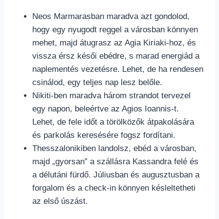
Neos Marmarasban maradva azt gondolod,
hogy egy nyugodt reggel a városban könnyen
mehet, majd átugrasz az Agia Kiriaki-hoz, és
vissza érsz késői ebédre, s marad energiád a
naplementés vezetésre. Lehet, de ha rendesen
csinálod, egy teljes nap lesz belőle.
Nikiti-ben maradva három strandot tervezel
egy napon, beleértve az Agios Ioannis-t.
Lehet, de fele időt a törölközők átpakolására
és parkolás keresésére fogsz fordítani.
Thesszalonikiben landolsz, ebéd a városban,
majd „gyorsan” a szállásra Kassandra felé és
a délutáni fürdő. Júliusban és augusztusban a
forgalom és a check-in könnyen késleltetheti
az első úszást.