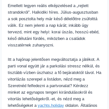
Emellett legyen reális elképzelésed a „rejtett
strandokról”. Halkidiki híres. Július-augusztusban
a sok posztolta hely már késő délelőttre zsúfolttá
válik. Ez nem jelenti a nap kárát; inkább úgy
tervezd, mint egy helyi: korai úszás, hosszú ebéd,
késő délutáni fürdés, miközben a családok
visszatérnek zuhanyozni.
Itt a hajónap jelentősen megváltoztatja a játékot. A
parti vonal együtt jár a parkolási stressz nélkül, és
tisztább vízben úszhatsz a fő bejáratoktól távol. Ha
vitorlázás szerepel a listádon, nézd meg a
Szeretnéd felfedezni a partvonalat? Kérdezz
minket az egynapos tengeri kirándulásokról és
vitorlás lehetőségekről.-et, és nézd meg a
lehetőségeket a
yachts.holiday
oldalon. Általános