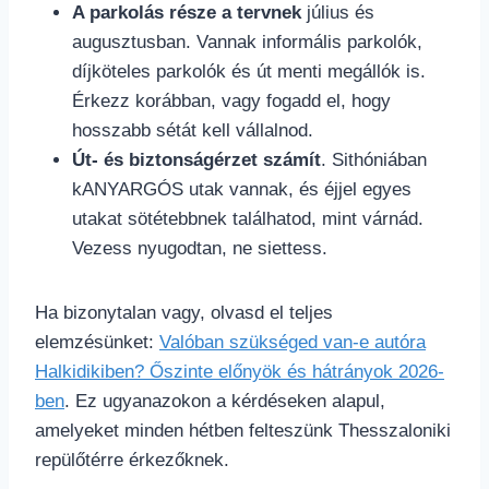
A parkolás része a tervnek
július és
augusztusban. Vannak informális parkolók,
díjköteles parkolók és út menti megállók is.
Érkezz korábban, vagy fogadd el, hogy
hosszabb sétát kell vállalnod.
Út- és biztonságérzet számít
. Sithóniában
kANYARGÓS utak vannak, és éjjel egyes
utakat sötétebbnek találhatod, mint várnád.
Vezess nyugodtan, ne siettess.
Ha bizonytalan vagy, olvasd el teljes
elemzésünket:
Valóban szükséged van-e autóra
Halkidikiben? Őszinte előnyök és hátrányok 2026-
ben
. Ez ugyanazokon a kérdéseken alapul,
amelyeket minden hétben felteszünk Thesszaloniki
repülőtérre érkezőknek.