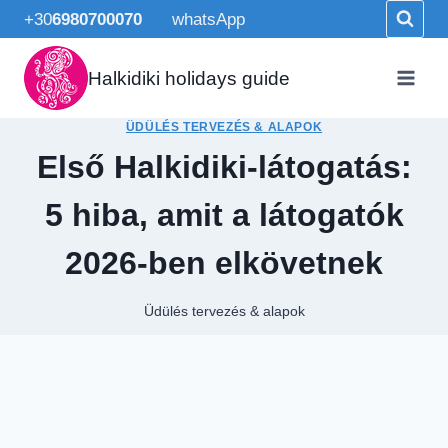
Skip
+30
6980700070
whatsApp
to
content
Halkidiki holidays guide
ÜDÜLÉS TERVEZÉS & ALAPOK
Első Halkidiki-látogatás:
5 hiba, amit a látogatók
2026-ben elkövetnek
Üdülés tervezés & alapok