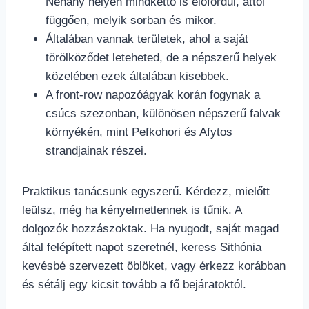
Néhány helyen mindkettő is előfordul, attól
függően, melyik sorban és mikor.
Általában vannak területek, ahol a saját
törölköződet leteheted, de a népszerű helyek
közelében ezek általában kisebbek.
A front-row napozóágyak korán fogynak a
csúcs szezonban, különösen népszerű falvak
környékén, mint Pefkohori és Afytos
strandjainak részei.
Praktikus tanácsunk egyszerű. Kérdezz, mielőtt
leülsz, még ha kényelmetlennek is tűnik. A
dolgozók hozzászoktak. Ha nyugodt, saját magad
által felépített napot szeretnél, keress Sithónia
kevésbé szervezett öblöket, vagy érkezz korábban
és sétálj egy kicsit tovább a fő bejáratoktól.