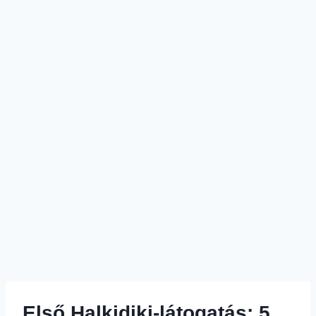
Első Halkidiki-látogatás: 5