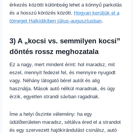
érkezés közötti különbség lehet a könnyű parkolás
és a hosszú körözés között.
Hogyan kerüljük el a
tömeget Halkidikiben július-augusztusban
.
3) A „kocsi vs. semmilyen kocsi”
döntés rossz meghozatala
Ez a nagy, mert mindent érint: hol maradsz, mit
eszel, mennyit fedezel fel, és mennyire nyugodt
vagy. Néhány látogató bérel autót és alig
használja. Mások autó nélkül maradnak, és úgy
érzik, egyetlen strandi sávban ragadnak.
Íme a helyi őszinte vélemény: ha egy
üdülőterületen maradsz, sétálva éred el a strandot
és egy szervezett hajókirándulást csinálsz, autó