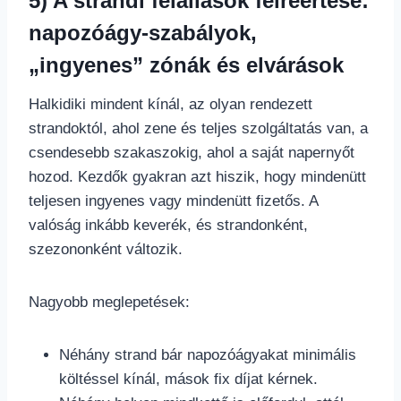
5) A strandi felállások félreértése:
napozóágy-szabályok,
„ingyenes” zónák és elvárások
Halkidiki mindent kínál, az olyan rendezett
strandoktól, ahol zene és teljes szolgáltatás van, a
csendesebb szakaszokig, ahol a saját napernyőt
hozod. Kezdők gyakran azt hiszik, hogy mindenütt
teljesen ingyenes vagy mindenütt fizetős. A
valóság inkább keverék, és strandonként,
szezononként változik.
Nagyobb meglepetések:
Néhány strand bár napozóágyakat minimális
költéssel kínál, mások fix díjat kérnek.