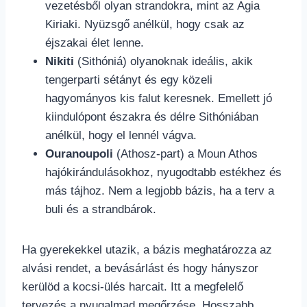
vezetésből olyan strandokra, mint az Agia
Kiriaki. Nyüzsgő anélkül, hogy csak az
éjszakai élet lenne.
Nikiti
(Sithóniá) olyanoknak ideális, akik
tengerparti sétányt és egy közeli
hagyományos kis falut keresnek. Emellett jó
kiindulópont északra és délre Sithóniában
anélkül, hogy el lennél vágva.
Ouranoupoli
(Athosz-part) a Moun Athos
hajókirándulásokhoz, nyugodtabb estékhez és
más tájhoz. Nem a legjobb bázis, ha a terv a
buli és a strandbárok.
Ha gyerekekkel utazik, a bázis meghatározza az
alvási rendet, a bevásárlást és hogy hányszor
kerülöd a kocsi-ülés harcait. Itt a megfelelő
tervezés a nyugalmad megőrzése. Hosszabb