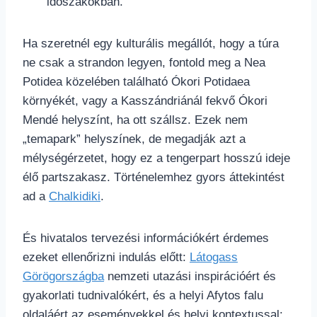
időszakokban.
Ha szeretnél egy kulturális megállót, hogy a túra
ne csak a strandon legyen, fontold meg a Nea
Potidea közelében található Ókori Potidaea
környékét, vagy a Kasszándriánál fekvő Ókori
Mendé helyszínt, ha ott szállsz. Ezek nem
„temapark” helyszínek, de megadják azt a
mélységérzetet, hogy ez a tengerpart hosszú ideje
élő partszakasz. Történelemhez gyors áttekintést
ad a
Chalkidiki
.
És hivatalos tervezési információkért érdemes
ezeket ellenőrizni indulás előtt:
Látogass
Görögországba
nemzeti utazási inspirációért és
gyakorlati tudnivalókért, és a helyi Afytos falu
oldaláért az eseményekkel és helyi kontextussal: