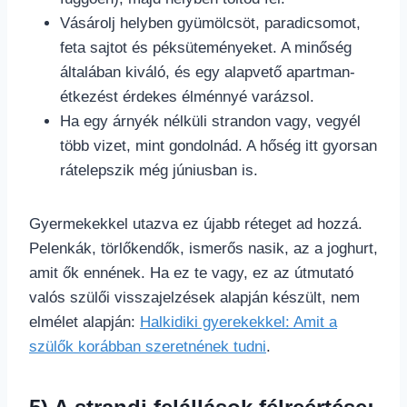
Vásárolj helyben gyümölcsöt, paradicsomot,
feta sajtot és péksüteményeket. A minőség
általában kiváló, és egy alapvető apartman-
étkezést érdekes élménnyé varázsol.
Ha egy árnyék nélküli strandon vagy, vegyél
több vizet, mint gondolnád. A hőség itt gyorsan
rátelepszik még júniusban is.
Gyermekekkel utazva ez újabb réteget ad hozzá.
Pelenkák, törlőkendők, ismerős nasik, az a joghurt,
amit ők ennének. Ha ez te vagy, ez az útmutató
valós szülői visszajelzések alapján készült, nem
elmélet alapján:
Halkidiki gyerekekkel: Amit a
szülők korábban szeretnének tudni
.