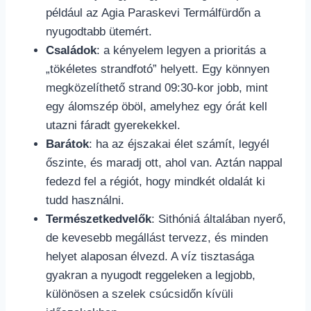
például az Agia Paraskevi Termálfürdőn a
nyugodtabb ütemért.
Családok
: a kényelem legyen a prioritás a
„tökéletes strandfotó” helyett. Egy könnyen
megközelíthető strand 09:30-kor jobb, mint
egy álomszép öböl, amelyhez egy órát kell
utazni fáradt gyerekekkel.
Barátok
: ha az éjszakai élet számít, legyél
őszinte, és maradj ott, ahol van. Aztán nappal
fedezd fel a régiót, hogy mindkét oldalát ki
tudd használni.
Természetkedvelők
: Sithóniá általában nyerő,
de kevesebb megállást tervezz, és minden
helyet alaposan élvezd. A víz tisztasága
gyakran a nyugodt reggeleken a legjobb,
különösen a szelek csúcsidőn kívüli