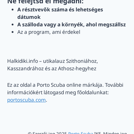
Ne felejtsd el megadni:
A résztvevők száma és lehetséges
dátumok
A szálloda vagy a környék, ahol megszállsz
Az a program, ami érdekel
Halkidiki.info – utikalauz Szithoniához,
Kasszandrához és az Athosz-hegyhez
Ez az oldal a Porto Scuba online márkája. További
információkért látogasd meg főoldalunkat:
portoscuba.com
.
© Szerzői jog 2025
Porto Scuba
IKE. Minden jog