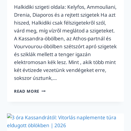
Halkidiki szigeti oldala: Kelyfos, Ammouliani,
Drenia, Diaporos és a rejtett szigetek Ha azt
hiszed, Halkidiki csak félszigetekről szól,
várd meg, míg vízről meglátod a szigeteket.
A Kassandra-öbölben, az Athos-partnál és
Vourvourou-öbölben szétszórt apró szigetek
és sziklák mellett a tenger igazán
elektromosan kék lesz. Mint , akik több mint
két évtizede vezetünk vendégeket erre,
sokszor úsztunk,…
HALKIDIKI
READ MORE
SZIGETEK
2026:
KELYFOS,
AMMOULIANI,
DRENIA,
DIAPOROS