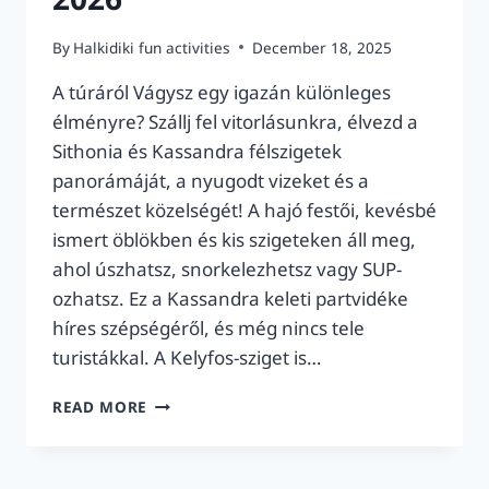
By
Halkidiki fun activities
December 18, 2025
A túráról Vágysz egy igazán különleges
élményre? Szállj fel vitorlásunkra, élvezd a
Sithonia és Kassandra félszigetek
panorámáját, a nyugodt vizeket és a
természet közelségét! A hajó festői, kevésbé
ismert öblökben és kis szigeteken áll meg,
ahol úszhatsz, snorkelezhetsz vagy SUP-
ozhatsz. Ez a Kassandra keleti partvidéke
híres szépségéről, és még nincs tele
turistákkal. A Kelyfos-sziget is…
3
READ MORE
ÓRA
KASSANDRÁTÓL:
VITORLÁS