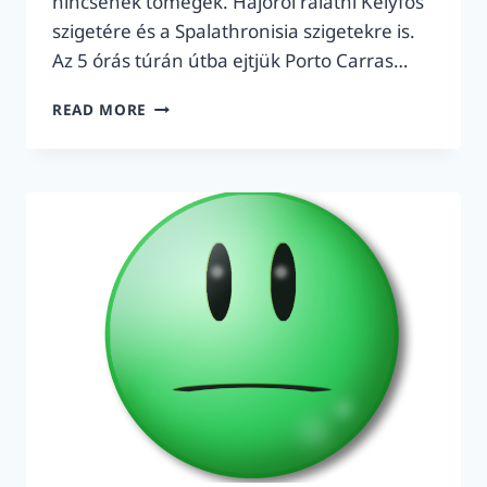
nincsenek tömegek. Hajóról rálátni Kelyfos
szigetére és a Spalathronisia szigetekre is.
Az 5 órás túrán útba ejtjük Porto Carras…
5
READ MORE
ÓRÁS
VITORLÁSTÚRA
KASSANDRA
KÖRNYÉKÉRŐL:
NYUGAT-
SZITHÓNIA
ÖBLEI
ÉS
SZIGETEI
|
2026