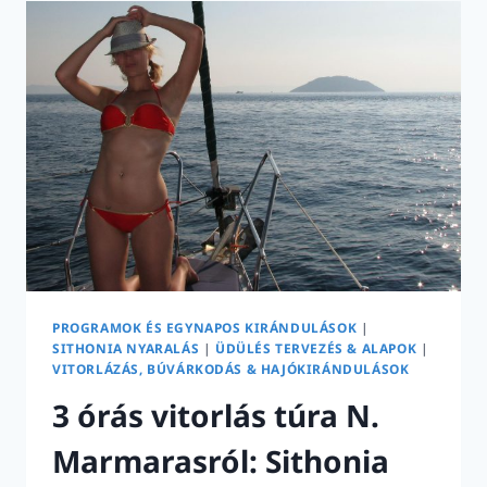
NAPLEMENTE
TÚRA
ELDUGOTT
ÖBLÖKBEN
|
2026
PROGRAMOK ÉS EGYNAPOS KIRÁNDULÁSOK
|
SITHONIA NYARALÁS
|
ÜDÜLÉS TERVEZÉS & ALAPOK
|
VITORLÁZÁS, BÚVÁRKODÁS & HAJÓKIRÁNDULÁSOK
3 órás vitorlás túra N.
Marmarasról: Sithonia