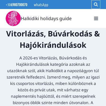
Skip
+30
6980700070
whatsApp
to
content
Halkidiki holidays guide
Vitorlázás, Búvárkodás &
Hajókirándulások
A 2026-es Vitorlázás, Búvárkodás és
Hajókirándulások kategória azoknak az
utazóknak szól, akik Halkidikit a napozóágyon túl
szeretnék felfedezni. Ismerd meg, milyen az igazi
kis csoportos vitorlázás, miben különböznek a
közös és privát utak, mit várhatsz egy
naplementés hajóúttól, és miért szerepelnek
bizonyos öblök szinte minden útvonalon. A