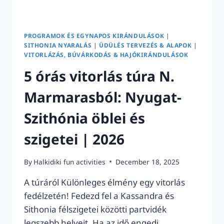
PROGRAMOK ÉS EGYNAPOS KIRÁNDULÁSOK
|
SITHONIA NYARALÁS
|
ÜDÜLÉS TERVEZÉS & ALAPOK
|
VITORLÁZÁS, BÚVÁRKODÁS & HAJÓKIRÁNDULÁSOK
5 órás vitorlás túra N.
Marmarasból: Nyugat-
Szithónia öblei és
szigetei | 2026
By
Halkidiki fun activities
December 18, 2025
A túráról Különleges élmény egy vitorlás
fedélzetén! Fedezd fel a Kassandra és
Sithonia félszigetei közötti partvidék
legszebb helyeit. Ha az idő engedi,