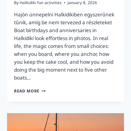
By
Halkidiki fun activities
January 8, 2026
Hajón ünnepelni Halkidikiben egyszerűnek
tűnik, amíg be nem tervezed a részleteket
Boat birthdays and anniversaries in
Halkidiki look effortless in photos. In real
life, the magic comes from small choices:
when you board, where you anchor, how
you keep the cake cool, and how you avoid
doing the big moment next to five other
boats…
SZÜLETÉSNAP
READ MORE
VAGY
ÉVFORDULÓ
HAJÓN
HALKIDIKIBEN
—
HOGYAN