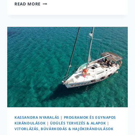
3
READ MORE
ÓRÁS
VITORLÁS
TÚRA
N.
MARMARASRÓL:
SITHONIA
ÖBLEI
ÉS
SZIGETEI
NAPLEMENTÉBEN
|
2026
KASSANDRA NYARALÁS
|
PROGRAMOK ÉS EGYNAPOS
KIRÁNDULÁSOK
|
ÜDÜLÉS TERVEZÉS & ALAPOK
|
VITORLÁZÁS, BÚVÁRKODÁS & HAJÓKIRÁNDULÁSOK