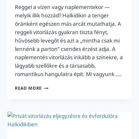
Reggel a vízen vagy naplementekor —
melyik illik hozzád? Halkidikin a tenger
óránként egészen más arcát mutathatja. A
reggeli vitorlázás gyakran tiszta fényt,
hűvösebb levegőt és azt a „mintha csak mi
lennénk a parton” csendes érzést adja. A
naplementés vitorlázás inkább a színekre, a
lágyabb szellőkre és a társasabb,
romantikus hangulatra épít. Mi vagyunk ,…
NAPLEMENTE
READ MORE
VS
REGGELI
VITORLÁZÁS
HALKIDIKIN:
KÖNNYŰ
SZÉL
ÉS
HANGULAT