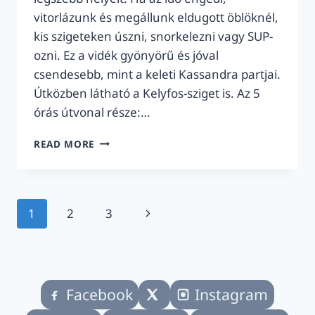
vitorlázunk és megállunk eldugott öblöknél,
kis szigeteken úszni, snorkelezni vagy SUP-
ozni. Ez a vidék gyönyörű és jóval
csendesebb, mint a keleti Kassandra partjai.
Útközben látható a Kelyfos-sziget is. Az 5
órás útvonal része:…
5
READ MORE
ÓRÁS
VITORLÁS
TÚRA
N.
Page
Next
1
2
3
MARMARASBÓL:
NYUGAT-
navigation
Page
SZITHÓNIA
ÖBLEI
ÉS
SZIGETEI
Facebook
Instagram
|