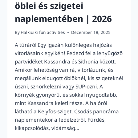
öblei és szigetei
naplementében | 2026
By
Halkidiki fun activities
December 18, 2025
A túráról Egy igazán különleges hajózás
vitorlásaink egyikén! Fedezd fel a lenyűgöző
partvidéket Kassandra és Sithonia között.
Amikor lehetőség van rá, vitorlázunk, és
megállunk eldugott öblöknél, kis szigeteknél
úszni, sznorkelezni vagy SUP-ozni. A
környék gyönyörű, és sokkal nyugodtabb,
mint Kassandra keleti része. A hajóról
látható a Kelyfos-sziget. Csodás panoráma
naplementekor a fedélzetről. Fürdés,
kikapcsolódás, vidámság…