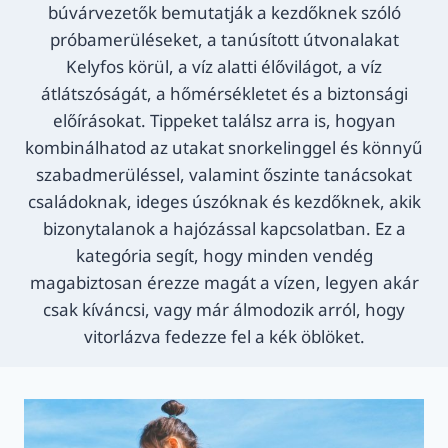
búvárvezetők bemutatják a kezdőknek szóló
próbamerüléseket, a tanúsított útvonalakat
Kelyfos körül, a víz alatti élővilágot, a víz
átlátszóságát, a hőmérsékletet és a biztonsági
előírásokat. Tippeket találsz arra is, hogyan
kombinálhatod az utakat snorkelinggel és könnyű
szabadmerüléssel, valamint őszinte tanácsokat
családoknak, ideges úszóknak és kezdőknek, akik
bizonytalanok a hajózással kapcsolatban. Ez a
kategória segít, hogy minden vendég
magabiztosan érezze magát a vízen, legyen akár
csak kíváncsi, vagy már álmodozik arról, hogy
vitorlázva fedezze fel a kék öblöket.