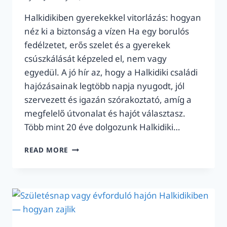
Halkidikiben gyerekekkel vitorlázás: hogyan
néz ki a biztonság a vízen Ha egy borulós
fedélzetet, erős szelet és a gyerekek
csúszkálását képzeled el, nem vagy
egyedül. A jó hír az, hogy a Halkidiki családi
hajózásainak legtöbb napja nyugodt, jól
szervezett és igazán szórakoztató, amíg a
megfelelő útvonalat és hajót választasz.
Több mint 20 éve dolgozunk Halkidiki…
HALKIDIKIBEN
READ MORE
GYEREKEKKEL
VITORLÁZÁS:
BIZTONSÁG
A
VÍZEN