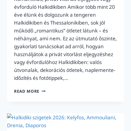
évforduló Halkidikiben Amikor több mint 20
éve élünk és dolgozunk a tengeren
Halkidikiben és Thessalonikiben, sok jól
működő „romantikus” ötletet látunk – és
néhányat, ami nem. Ez az útmutató őszinte,
gyakorlati tanácsokat ad arról, hogyan
használjátok a privát vitorlást eljegyzéshez
vagy évfordulóhoz Halkidikiben: valós
útvonalak, dekorációs ötletek, naplemente-
időzítés és fotótippek,…
PRIVÁT
READ MORE
VITORLÁZÁS
ELJEGYZÉSRE
ÉS
ÉVFORDULÓRA
HALKIDIKIBEN