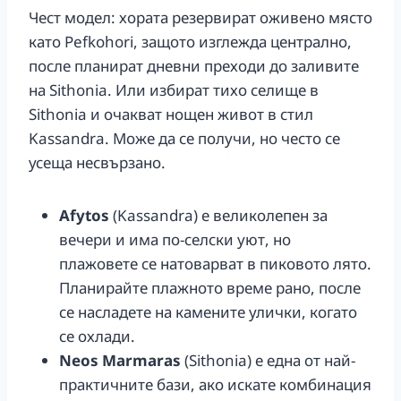
Чест модел: хората резервират оживено място
като Pefkohori, защото изглежда централно,
после планират дневни преходи до заливите
на Sithonia. Или избират тихо селище в
Sithonia и очакват нощен живот в стил
Kassandra. Може да се получи, но често се
усеща несвързано.
Afytos
(Kassandra) е великолепен за
вечери и има по-селски уют, но
плажовете се натоварват в пиковото лято.
Планирайте плажното време рано, после
се насладете на камените улички, когато
се охлади.
Neos Marmaras
(Sithonia) е една от най-
практичните бази, ако искате комбинация