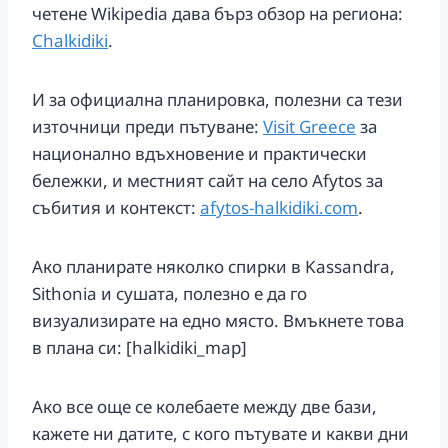
четене Wikipedia дава бърз обзор на региона:
Chalkidiki
.
И за официална планировка, полезни са тези
източници преди пътуване:
Visit Greece
за
национално вдъхновение и практически
бележки, и местният сайт на село Afytos за
събития и контекст:
afytos-halkidiki.com
.
Ако планирате няколко спирки в Kassandra,
Sithonia и сушата, полезно е да го
визуализирате на едно място. Вмъкнете това
в плана си: [halkidiki_map]
Ако все още се колебаете между две бази,
кажете ни датите, с кого пътувате и какви дни