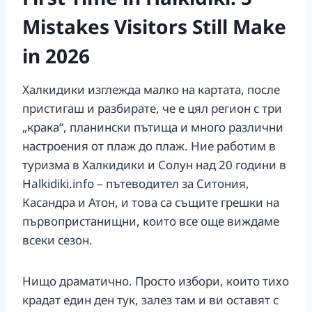
Mistakes Visitors Still Make
in 2026
Халкидики изглежда малко на картата, после
пристигаш и разбирате, че е цял регион с три
„крака“, планински пътища и много различни
настроения от плаж до плаж. Ние работим в
туризма в Халкидики и Солун над 20 години в
Halkidiki.info – пътеводител за Ситония,
Касандра и Атон, и това са същите грешки на
първопристанищни, които все още виждаме
всеки сезон.
Нищо драматично. Просто избори, които тихо
крадат един ден тук, залез там и ви оставят с