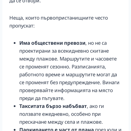
да се отвори.
Неща, които първопристанищните често
пропускат:
Има обществени превози
, но не са
проектирани за всекидневно скитане
между плажове. Маршрутите и часовете
се променят сезонно. Разписанията,
работното време и маршрутите могат да
се променят без предупреждение. Винаги
проверявайте информацията на място
преди да пътувате.
Такситата бързо набъбват
, ако ги
ползвате ежедневно, особено при
прескачане между села и плажове.
Паркирането е част от плана
през юли и