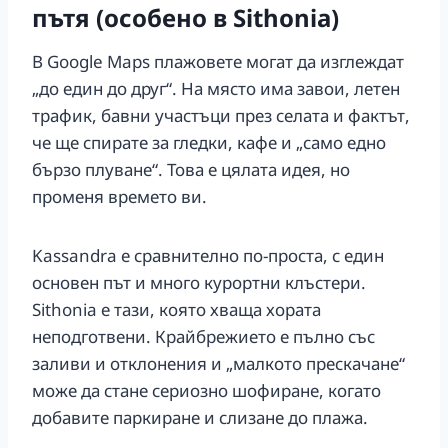
пътя (особено в Sithonia)
В Google Maps плажовете могат да изглеждат
„до един до друг“. На място има завои, летен
трафик, бавни участъци през селата и фактът,
че ще спирате за гледки, кафе и „само едно
бързо плуване“. Това е цялата идея, но
променя времето ви.
Kassandra е сравнително по-проста, с един
основен път и много курортни клъстери.
Sithonia е тази, която хваща хората
неподготвени. Крайбрежието е пълно със
заливи и отклонения и „малкото прескачане“
може да стане сериозно шофиране, когато
добавите паркиране и слизане до плажа.