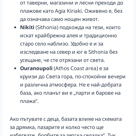
от таверни, магазини и лесни преходи до
плажове като Agia Kiriaki. Оживено е, без
да означава само нощен живот.
Nikiti
(Sithonia) подхожда на тези, които
искат крайбрежна алея и традиционно
старо село наблизо. Удобно е и за
изследване на север и юг в Sithonia без
усещане, че сте отрязани от света.
Ouranoupoli
(Athos Coast area) е за
круизи до Света гора, по-спокойни вечери
и различна атмосфера. Не е най-добрата
база, ако планът ви е „парти и барове на
плажа“.
Ако пътувате с деца, базата влияе на схемата
за дрямка, пазарите и колко често ще
избягвате „борбите за детска седалка“. Тук