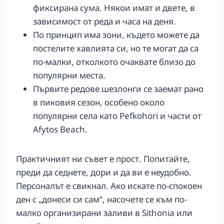
фиксирана сума. Някои имат и двете, в
зависимост от реда и часа на деня.
По принцип има зони, където можете да
постелите хавлията си, но те могат да са
по-малки, отколкото очаквате близо до
популярни места.
Първите редове шезлонги се заемат рано
в пиковия сезон, особено около
популярни села като Pefkohori и части от
Afytos Beach.
Практичният ни съвет е прост. Попитайте,
преди да седнете, дори и да ви е неудобно.
Персоналът е свикнал. Ако искате по-спокоен
ден с „донеси си сам“, насочете се към по-
малко организирани заливи в Sithonia или