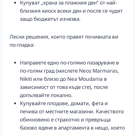
Купуват „храна за плажния ден“ от най-
близкия киоск всеки ден и после се чудят
защо бюджетът изчезва.
Лесни решения, които правят почивката ви
по-гладка:
Направете едно по-голямо пазаруване в
по-голям град (мислете Neos Marmaras,
Nikiti или близо до Nea Moudania в
зависимост от това къде сте), после
допълвайте локално.
Купувайте плодове, домати, фета и
печива от местните магазини. Качеството
обикновено е страхотно и превръща
базово ядене в апартамента в нещо, което