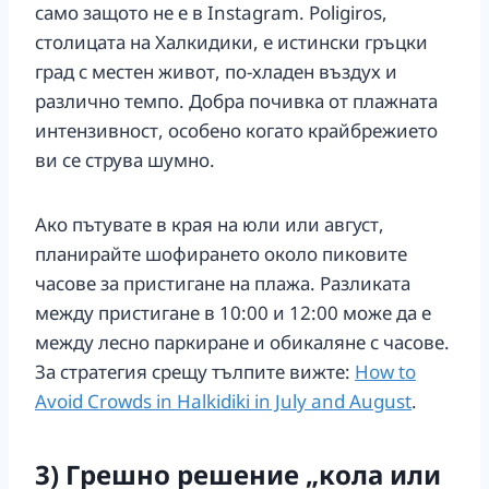
само защото не е в Instagram. Poligiros,
столицата на Халкидики, е истински гръцки
град с местен живот, по-хладен въздух и
различно темпо. Добра почивка от плажната
интензивност, особено когато крайбрежието
ви се струва шумно.
Ако пътувате в края на юли или август,
планирайте шофирането около пиковите
часове за пристигане на плажа. Разликата
между пристигане в 10:00 и 12:00 може да е
между лесно паркиране и обикаляне с часове.
За стратегия срещу тълпите вижте:
How to
Avoid Crowds in Halkidiki in July and August
.
3) Грешно решение „кола или