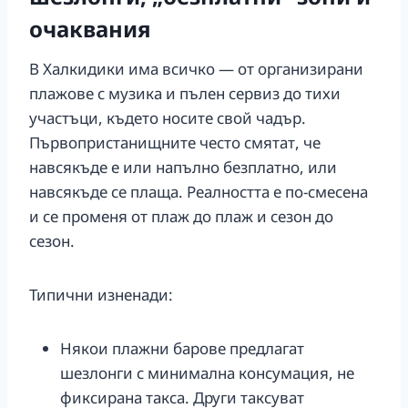
очаквания
В Халкидики има всичко — от организирани
плажове с музика и пълен сервиз до тихи
участъци, където носите свой чадър.
Първопристанищните често смятат, че
навсякъде е или напълно безплатно, или
навсякъде се плаща. Реалността е по-смесена
и се променя от плаж до плаж и сезон до
сезон.
Типични изненади:
Някои плажни барове предлагат
шезлонги с минимална консумация, не
фиксирана такса. Други таксуват