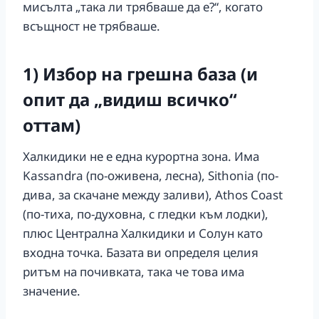
мисълта „така ли трябваше да е?“, когато
всъщност не трябваше.
1) Избор на грешна база (и
опит да „видиш всичко“
оттам)
Халкидики не е една курортна зона. Има
Kassandra (по-оживена, лесна), Sithonia (по-
дивa, за скачане между заливи), Athos Coast
(по-тиха, по-духовна, с гледки към лодки),
плюс Централна Халкидики и Солун като
входна точка. Базата ви определя целия
ритъм на почивката, така че това има
значение.