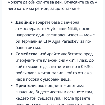
можете да обиколите за ден. Отнасяйте се към
него като към регион, защото такъв е.
Двойки
: изберете база с вечерна
атмосфера като Afytos или Nikiti, после
направете един специален излет — може
би Термалния СПА Agia Paraskevi за по-
бавен ритъм.
Семейства
: избирайте удобството пред
„перфектните плажни снимки“. Плаж, до
който можете да стигнете лесно в 09:30,
побеждава мечтан залив, който отнема
час в посока с уморени деца.
Приятели
: ако нощният живот има
значение, бъдете честни и останете там,
където той съществува. После правете
дневни разходки, за да получите и двете