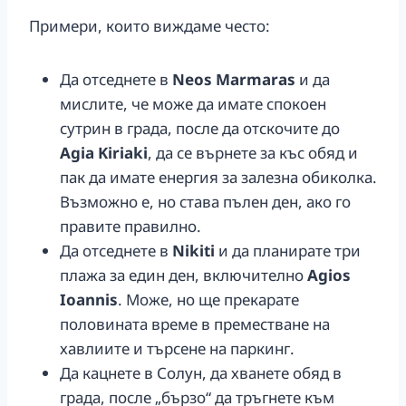
Примери, които виждаме често:
Да отседнете в
Neos Marmaras
и да
мислите, че може да имате спокоен
сутрин в града, после да отскочите до
Agia Kiriaki
, да се върнете за къс обяд и
пак да имате енергия за залезна обиколка.
Възможно е, но става пълен ден, ако го
правите правилно.
Да отседнете в
Nikiti
и да планирате три
плажа за един ден, включително
Agios
Ioannis
. Може, но ще прекарате
половината време в преместване на
хавлиите и търсене на паркинг.
Да кацнете в Солун, да хванете обяд в
града, после „бързо“ да тръгнете към