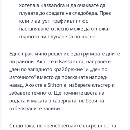
хотела в Kassandra и да очаквате да
плувате до средата на следобеда. През
юли и август, трафикът плюс
настаняването лесно може да отложат
първото ви плуване за по-късно.
Едно практично решение е да групирате дните
по райони. Ако сте в Kassandra, направете
„ден по западното крайбрежие“ и „ден по
източното“ вместо да прескачате напред-
назад. Ако сте в Sithonia, изберете клъстер и
забавете темпото. Ще помните цвета на
водата и масата в таверната, не броя на
отбелязаните заливи.
Също така, не пренебрегвайте вътрешността