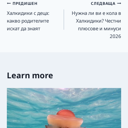
Навигация
ПРЕДИШЕН
СЛЕДВАЩА
Халкидики с деца:
Нужна ли ви е кола в
какво родителите
Халкидики? Честни
искат да знаят
плюсове и минуси
2026
Learn more