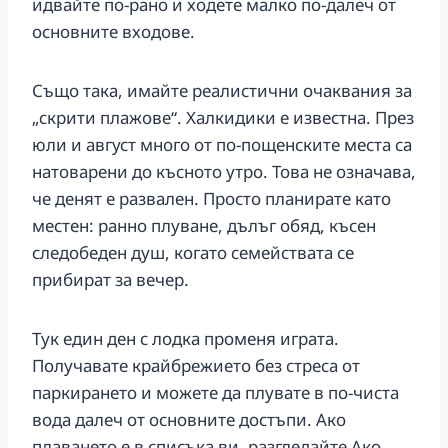
идвайте по-рано и ходете малко по-далеч от
основните входове.
Също така, имайте реалистични очаквания за
„скрити плажове“. Халкидики е известна. През
юли и август много от по-пощенските места са
натоварени до късното утро. Това не означава,
че денят е развален. Просто планирате като
местен: ранно плуване, дълъг обяд, късен
следобеден душ, когато семействата се
прибират за вечер.
Тук един ден с лодка променя играта.
Получавате крайбрежието без стреса от
паркирането и можете да плувате в по-чиста
вода далеч от основните достъпи. Ако
плаването е в списъка ви, разгледайте Ако