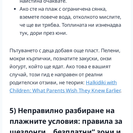
наистина очаквате.
Ако сте на плаж с ограничена сянка,
вземете повече вода, отколкото мислите,
че ще ви трябва. Топлината ни изненадва
тук, дори през юни.
Пътуването с деца добавя още пласт. Пелени,
мокри кърпички, познатите закуски, онзи
йогурт, който ще ядат. Ако това е вашият
случай, този гид е направен от реални
родителски отзиви, не теория:
Halkidiki with
Children: What Parents Wish They Knew Earlier
.
5) Неправилно разбиране на
плажните условия: правила за
шезлонги, „безплатни“ зони и