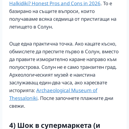
Halkidiki? Honest Pros and Cons in 2026
. То е
базирано на същите въпроси, които
получаваме всяка седмица от пристигащи на
летището в Солун.
Още една практична точка. Ако кацате късно,
обмислете да преспите първо в Солун, вместо
да правите изморително каране направо към
полуострова. Солун не е само транзитен град.
Археологическият музей е наистина
заслужаващ един-два часа, ако харесвате
историята:
Archaeological Museum of
Thessaloniki
. После започнете плажните дни
свежи.
4) Шок в супермаркета (и