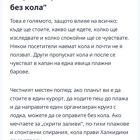
без кола“
Това е голямото, защото влияе на всичко:
къде ще стоите, какво ще ядете, колко ще
изследвате и колко спокойни ще се чувствате.
Някои посетители наемат кола и почти не я
ползват. Други пропускат кола и после се
чувстват в капан на една ивица плажни
барове.
Честният местен поглед: ако планът ви е да
стоите в един курорт, да ходите пеш до плажа
и да направите един организиран круиз с
лодка, можете да се оправите без кола. Ако
мечтаете за „скрити заливи“, по-тихи плажове
и спонтанни спирания, кола прави Халкидики