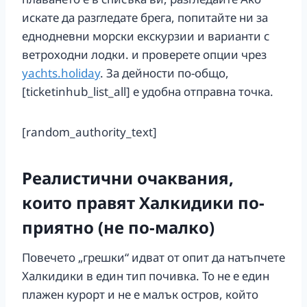
искате да разгледате брега, попитайте ни за
еднодневни морски екскурзии и варианти с
ветроходни лодки. и проверете опции чрез
yachts.holiday
. За дейности по-общо,
[ticketinhub_list_all] е удобна отправна точка.
[random_authority_text]
Реалистични очаквания,
които правят Халкидики по-
приятно (не по-малко)
Повечето „грешки“ идват от опит да натъпчете
Халкидики в един тип почивка. То не е един
плажен курорт и не е малък остров, който