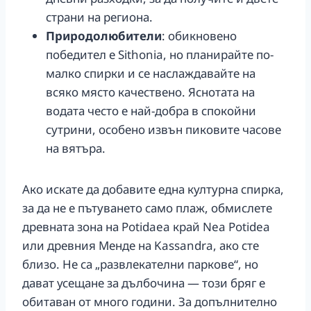
страни на региона.
Природолюбители
: обикновено
победител е Sithonia, но планирайте по-
малко спирки и се наслаждавайте на
всяко място качествено. Яснотата на
водата често е най-добра в спокойни
сутрини, особено извън пиковите часове
на вятъра.
Ако искате да добавите една културна спирка,
за да не е пътуването само плаж, обмислете
древната зона на Potidaea край Nea Potidea
или древния Менде на Kassandra, ако сте
близо. Не са „развлекателни паркове“, но
дават усещане за дълбочина — този бряг е
обитаван от много години. За допълнително