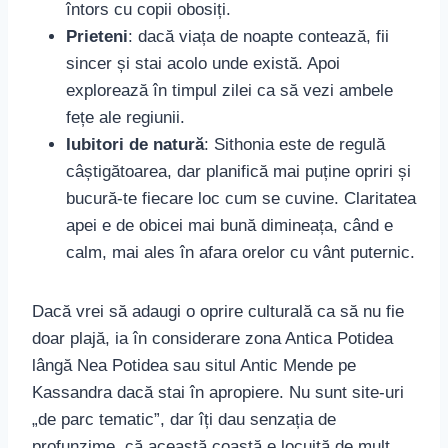
întors cu copii obosiți.
Prieteni
: dacă viața de noapte contează, fii
sincer și stai acolo unde există. Apoi
explorează în timpul zilei ca să vezi ambele
fețe ale regiunii.
Iubitori de natură
: Sithonia este de regulă
câștigătoarea, dar planifică mai puține opriri și
bucură-te fiecare loc cum se cuvine. Claritatea
apei e de obicei mai bună dimineața, când e
calm, mai ales în afara orelor cu vânt puternic.
Dacă vrei să adaugi o oprire culturală ca să nu fie
doar plajă, ia în considerare zona Antica Potidea
lângă Nea Potidea sau situl Antic Mende pe
Kassandra dacă stai în apropiere. Nu sunt site-uri
„de parc tematic”, dar îți dau senzația de
profunzime, că această coastă e locuită de mult