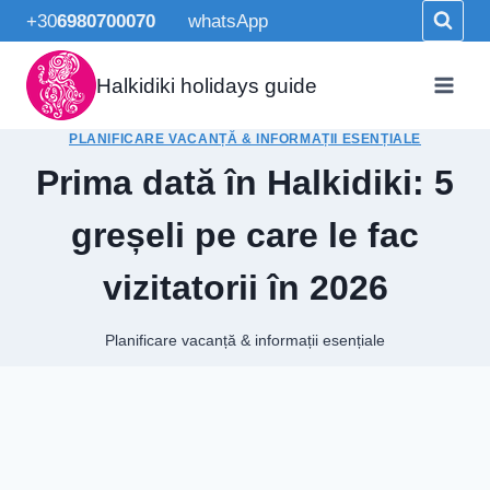
Skip
+30
6980700070
whatsApp
to
content
Halkidiki holidays guide
PLANIFICARE VACANȚĂ & INFORMAȚII ESENȚIALE
Prima dată în Halkidiki: 5
greșeli pe care le fac
vizitatorii în 2026
Planificare vacanță & informații esențiale