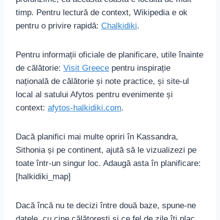
timp. Pentru lectură de context, Wikipedia e ok
pentru o privire rapidă:
Chalkidiki
.
Pentru informații oficiale de planificare, utile înainte
de călătorie:
Visit Greece
pentru inspirație
națională de călătorie și note practice, și site-ul
local al satului Afytos pentru evenimente și
context:
afytos-halkidiki.com
.
Dacă planifici mai multe opriri în Kassandra,
Sithonia și pe continent, ajută să le vizualizezi pe
toate într-un singur loc. Adaugă asta în planificare:
[halkidiki_map]
Dacă încă nu te decizi între două baze, spune-ne
datele, cu cine călătorești și ce fel de zile îți plac