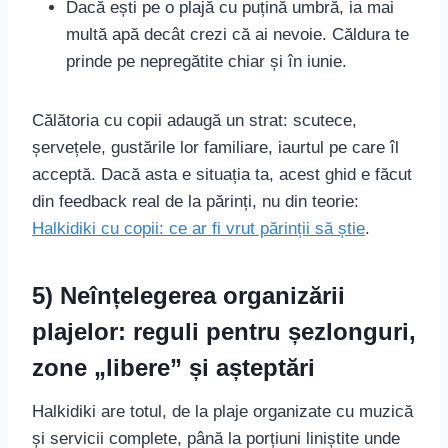
Dacă ești pe o plajă cu puțină umbră, ia mai
multă apă decât crezi că ai nevoie. Căldura te
prinde pe nepregătite chiar și în iunie.
Călătoria cu copii adaugă un strat: scutece,
șervețele, gustările lor familiare, iaurtul pe care îl
acceptă. Dacă asta e situația ta, acest ghid e făcut
din feedback real de la părinți, nu din teorie:
Halkidiki cu copii: ce ar fi vrut părinții să știe
.
5) Neînțelegerea organizării
plajelor: reguli pentru șezlonguri,
zone „libere” și așteptări
Halkidiki are totul, de la plaje organizate cu muzică
și servicii complete, până la porțiuni liniștite unde