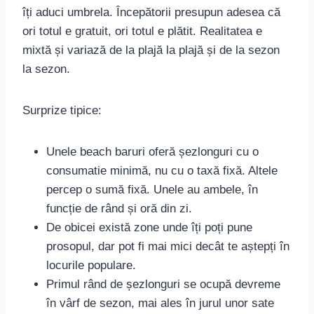
îți aduci umbrela. Începătorii presupun adesea că
ori totul e gratuit, ori totul e plătit. Realitatea e
mixtă și variază de la plajă la plajă și de la sezon
la sezon.
Surprize tipice:
Unele beach baruri oferă șezlonguri cu o
consumatie minimă, nu cu o taxă fixă. Altele
percep o sumă fixă. Unele au ambele, în
funcție de rând și oră din zi.
De obicei există zone unde îți poți pune
prosopul, dar pot fi mai mici decât te aștepți în
locurile populare.
Primul rând de șezlonguri se ocupă devreme
în vârf de sezon, mai ales în jurul unor sate