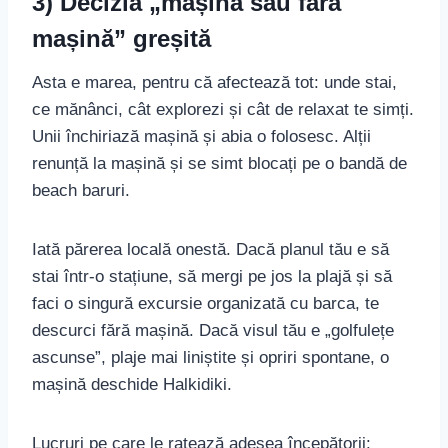
3) Decizia „mașină sau fără
mașină” greșită
Asta e marea, pentru că afectează tot: unde stai,
ce mănânci, cât explorezi și cât de relaxat te simți.
Unii închiriază mașină și abia o folosesc. Alții
renunță la mașină și se simt blocați pe o bandă de
beach baruri.
Iată părerea locală onestă. Dacă planul tău e să
stai într-o stațiune, să mergi pe jos la plajă și să
faci o singură excursie organizată cu barca, te
descurci fără mașină. Dacă visul tău e „golfulețe
ascunse”, plaje mai liniștite și opriri spontane, o
mașină deschide Halkidiki.
Lucruri pe care le ratează adesea începătorii: