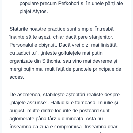
populare precum Pefkohori și în unele părți ale
plajei Afytos.
Sfaturile noastre practice sunt simple. Întreabă
înainte să te așezi, chiar dacă pare stânjenitor.
Personalul e obișnuit. Dacă vrei o zi mai liniștită,
cu „aduci tu”, țintește golfulețele mai puțin
organizate din Sithonia, sau vino mai devreme și
mergi puțin mai mult față de punctele principale de
acces.
De asemenea, stabilește așteptări realiste despre
„plajele ascunse”. Halkidiki e faimoasă. În iulie și
august, multe dintre locurile de postcard sunt
aglomerate până târziu dimineața. Asta nu
înseamnă că ziua e compromisă. Înseamnă doar