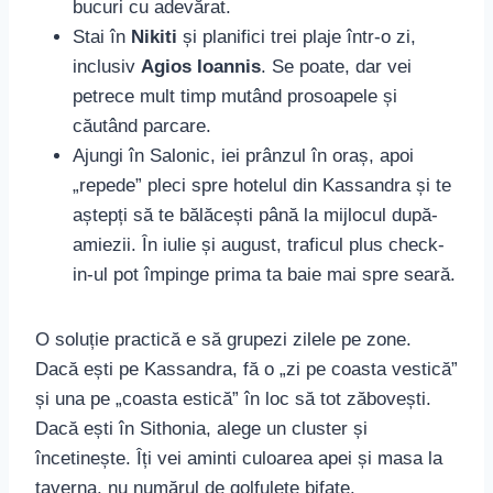
bucuri cu adevărat.
Stai în
Nikiti
și planifici trei plaje într-o zi,
inclusiv
Agios Ioannis
. Se poate, dar vei
petrece mult timp mutând prosoapele și
căutând parcare.
Ajungi în Salonic, iei prânzul în oraș, apoi
„repede” pleci spre hotelul din Kassandra și te
aștepți să te bălăcești până la mijlocul după-
amiezii. În iulie și august, traficul plus check-
in-ul pot împinge prima ta baie mai spre seară.
O soluție practică e să grupezi zilele pe zone.
Dacă ești pe Kassandra, fă o „zi pe coasta vestică”
și una pe „coasta estică” în loc să tot zăbovești.
Dacă ești în Sithonia, alege un cluster și
încetinește. Îți vei aminti culoarea apei și masa la
taverna, nu numărul de golfulețe bifate.