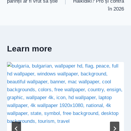
părinții ar fi vrut să știe
Halkidiki? Pro și contra
articole
în 2026
Learn more