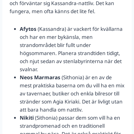
och förväntar sig Kassandra‑nattliv. Det kan
fungera, men ofta känns det lite fel.
Afytos
(Kassandra) är vackert för kvällarna
och har en mer bykänsla, men
strandområdet blir fullt under
högsommaren. Planera strandtiden tidigt,
och njut sedan av stenlabyrinterna när det
svalnar.
Neos Marmaras
(Sithonia) är en av de
mest praktiska baserna om du vill ha en mix
av tavernaer, butiker och enkla bilresor till
stränder som Agia Kiriaki. Det är livligt utan
att bara handla om nattliv.
Nikiti
(Sithonia) passar dem som vill ha en
strandpromenad och en traditionell
gammal by nära. Det är också praktiskt för