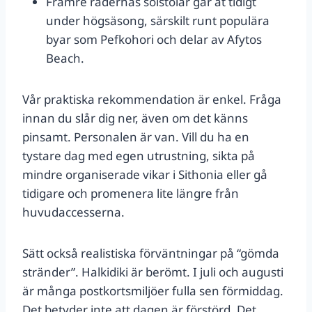
Främre radernas solstolar går åt tidigt
under högsäsong, särskilt runt populära
byar som Pefkohori och delar av Afytos
Beach.
Vår praktiska rekommendation är enkel. Fråga
innan du slår dig ner, även om det känns
pinsamt. Personalen är van. Vill du ha en
tystare dag med egen utrustning, sikta på
mindre organiserade vikar i Sithonia eller gå
tidigare och promenera lite längre från
huvudaccesserna.
Sätt också realistiska förväntningar på “gömda
stränder”. Halkidiki är berömt. I juli och augusti
är många postkortsmiljöer fulla sen förmiddag.
Det betyder inte att dagen är förstörd. Det