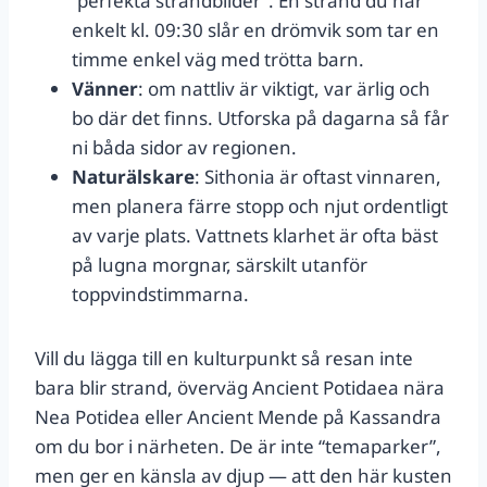
“perfekta strandbilder”. En strand du når
enkelt kl. 09:30 slår en drömvik som tar en
timme enkel väg med trötta barn.
Vänner
: om nattliv är viktigt, var ärlig och
bo där det finns. Utforska på dagarna så får
ni båda sidor av regionen.
Naturälskare
: Sithonia är oftast vinnaren,
men planera färre stopp och njut ordentligt
av varje plats. Vattnets klarhet är ofta bäst
på lugna morgnar, särskilt utanför
toppvindstimmarna.
Vill du lägga till en kulturpunkt så resan inte
bara blir strand, överväg Ancient Potidaea nära
Nea Potidea eller Ancient Mende på Kassandra
om du bor i närheten. De är inte “temaparker”,
men ger en känsla av djup — att den här kusten