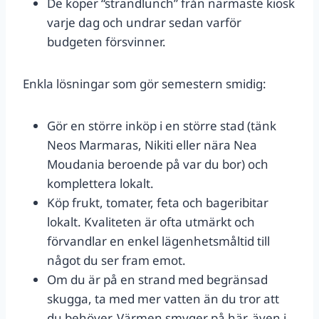
De köper “strandlunch” från närmaste kiosk
varje dag och undrar sedan varför
budgeten försvinner.
Enkla lösningar som gör semestern smidig:
Gör en större inköp i en större stad (tänk
Neos Marmaras, Nikiti eller nära Nea
Moudania beroende på var du bor) och
komplettera lokalt.
Köp frukt, tomater, feta och bageribitar
lokalt. Kvaliteten är ofta utmärkt och
förvandlar en enkel lägenhetsmåltid till
något du ser fram emot.
Om du är på en strand med begränsad
skugga, ta med mer vatten än du tror att
du behöver. Värmen smyger på här, även i