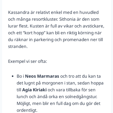
Kassandra är relativt enkel med en huvudled
och många resortkluster. Sithonia är den som
lurar flest. Kusten är full av vikar och avstickare,
och ett “kort hopp” kan bli en riktig körning när
du räknar in parkering och promenaden ner till
stranden.
Exempel vi ser ofta:
Bo i
Neos Marmaras
och tro att du kan ta
det lugnt på morgonen i stan, sedan hoppa
till
Agia Kiriaki
och vara tillbaka för sen
lunch och ändå orka en solnedgångstur.
Möjligt, men blir en full dag om du gör det
ordentligt.