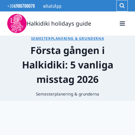
Skip
+30
6980700070
whatsApp
to
content
Halkidiki holidays guide
SEMESTERPLANERING & GRUNDERNA
Första gången i
Halkidiki: 5 vanliga
misstag 2026
Semesterplanering & grunderna