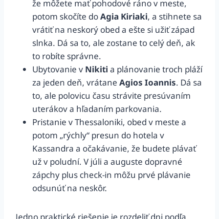
že môžete mať pohodové ráno v meste,
potom skočíte do
Agia Kiriaki
, a stihnete sa
vrátiť na neskorý obed a ešte si užiť západ
slnka. Dá sa to, ale zostane to celý deň, ak
to robíte správne.
Ubytovanie v
Nikiti
a plánovanie troch pláží
za jeden deň, vrátane
Agios Ioannis
. Dá sa
to, ale polovicu času strávite presúvaním
uterákov a hľadaním parkovania.
Pristanie v Thessaloniki, obed v meste a
potom „rýchly“ presun do hotela v
Kassandra a očakávanie, že budete plávať
už v poludní. V júli a auguste dopravné
zápchy plus check-in môžu prvé plávanie
odsunúť na neskôr.
Jedno praktické riešenie je rozdeliť dni podľa