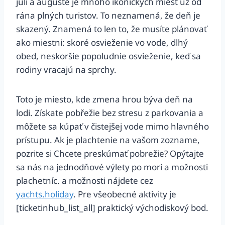
júli a auguste je mnoho ikonických miest už od
rána plných turistov. To neznamená, že deň je
skazený. Znamená to len to, že musíte plánovať
ako miestni: skoré osvieženie vo vode, dlhý
obed, neskoršie popoludnie osvieženie, keď sa
rodiny vracajú na sprchy.
Toto je miesto, kde zmena hrou býva deň na
lodi. Získate pobřežie bez stresu z parkovania a
môžete sa kúpať v čistejšej vode mimo hlavného
prístupu. Ak je plachtenie na vašom zozname,
pozrite si Chcete preskúmať pobrežie? Opýtajte
sa nás na jednodňové výlety po mori a možnosti
plachetníc. a možnosti nájdete cez
yachts.holiday
. Pre všeobecné aktivity je
[ticketinhub_list_all] praktický východiskový bod.