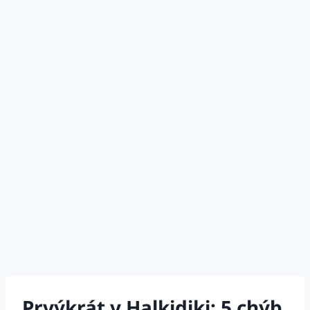
Prvýkrát v Halkidiki: 5 chýb,