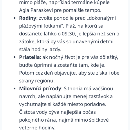
mimo pláže, napríklad termálne kúpele
Agia Paraskevi pre pomalšie tempo.
Rodiny
: zvoľte pohodlie pred „dokonalými
plážovými fotkami“. Pláž, na ktorú sa
dostanete ľahko o 09:30, je lepšia než sen o
zátoke, ktorá by vás so unavenými deťmi
stála hodiny jazdy.
Priatelia
: ak nočný život je pre vás dôležitý,
buďte úprimní a zostaňte tam, kde je.
Potom cez deň objavujte, aby ste získali obe
strany regiónu.
Milovníci prírody
: Sithonia má väčšinou
navrch, ale naplánujte menej zastávok a
vychutnajte si každé miesto poriadne.
Čistota vody býva najlepšia počas
pokojného rána, najmä mimo špičkové
veterné hodiny.