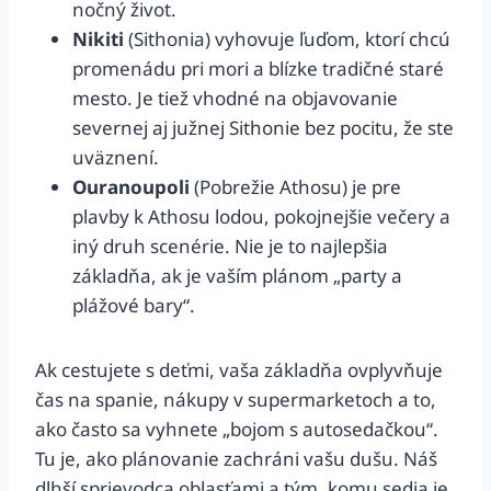
nočný život.
Nikiti
(Sithonia) vyhovuje ľuďom, ktorí chcú
promenádu pri mori a blízke tradičné staré
mesto. Je tiež vhodné na objavovanie
severnej aj južnej Sithonie bez pocitu, že ste
uväznení.
Ouranoupoli
(Pobrežie Athosu) je pre
plavby k Athosu lodou, pokojnejšie večery a
iný druh scenérie. Nie je to najlepšia
základňa, ak je vaším plánom „party a
plážové bary“.
Ak cestujete s deťmi, vaša základňa ovplyvňuje
čas na spanie, nákupy v supermarketoch a to,
ako často sa vyhnete „bojom s autosedačkou“.
Tu je, ako plánovanie zachráni vašu dušu. Náš
dlhší sprievodca oblasťami a tým, komu sedia je