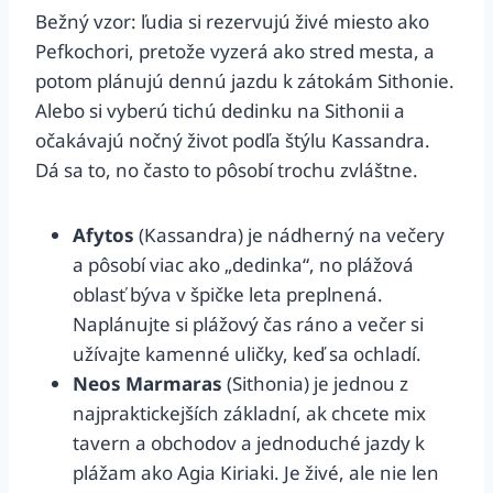
Bežný vzor: ľudia si rezervujú živé miesto ako
Pefkochori, pretože vyzerá ako stred mesta, a
potom plánujú dennú jazdu k zátokám Sithonie.
Alebo si vyberú tichú dedinku na Sithonii a
očakávajú nočný život podľa štýlu Kassandra.
Dá sa to, no často to pôsobí trochu zvláštne.
Afytos
(Kassandra) je nádherný na večery
a pôsobí viac ako „dedinka“, no plážová
oblasť býva v špičke leta preplnená.
Naplánujte si plážový čas ráno a večer si
užívajte kamenné uličky, keď sa ochladí.
Neos Marmaras
(Sithonia) je jednou z
najpraktickejších základní, ak chcete mix
tavern a obchodov a jednoduché jazdy k
plážam ako Agia Kiriaki. Je živé, ale nie len