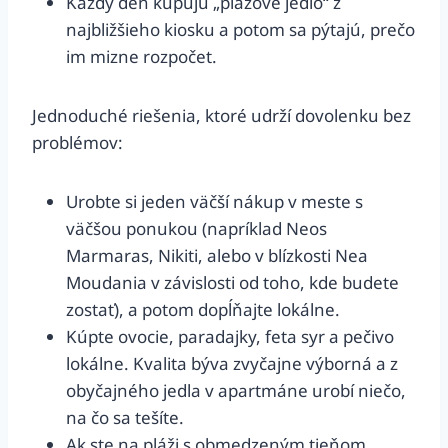
Každý deň kupujú „plážové jedlo“ z
najbližšieho kiosku a potom sa pýtajú, prečo
im mizne rozpočet.
Jednoduché riešenia, ktoré udrží dovolenku bez
problémov:
Urobte si jeden väčší nákup v meste s
väčšou ponukou (napríklad Neos
Marmaras, Nikiti, alebo v blízkosti Nea
Moudania v závislosti od toho, kde budete
zostať), a potom dopĺňajte lokálne.
Kúpte ovocie, paradajky, feta syr a pečivo
lokálne. Kvalita býva zvyčajne výborná a z
obyčajného jedla v apartmáne urobí niečo,
na čo sa tešíte.
Ak ste na pláži s obmedzeným tieňom,