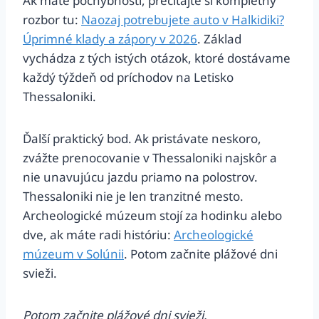
Ak máte pochybnosti, prečítajte si kompletný
rozbor tu:
Naozaj potrebujete auto v Halkidiki?
Úprimné klady a zápory v 2026
. Základ
vychádza z tých istých otázok, ktoré dostávame
každý týždeň od príchodov na Letisko
Thessaloniki.
Ďalší praktický bod. Ak pristávate neskoro,
zvážte prenocovanie v Thessaloniki najskôr a
nie unavujúcu jazdu priamo na polostrov.
Thessaloniki nie je len tranzitné mesto.
Archeologické múzeum stojí za hodinku alebo
dve, ak máte radi históriu:
Archeologické
múzeum v Solúnii
. Potom začnite plážové dni
svieži.
Potom začnite plážové dni svieži.