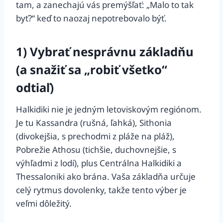
tam, a zanechajú vás premýšľať: „Malo to tak
byť?“ keď to naozaj nepotrebovalo býť.
1) Vybrať nesprávnu základňu
(a snažiť sa „robiť všetko“
odtiaľ)
Halkidiki nie je jedným letoviskovým regiónom.
Je tu Kassandra (rušná, ľahká), Sithonia
(divokejšia, s prechodmi z pláže na pláž),
Pobrežie Athosu (tichšie, duchovnejšie, s
výhľadmi z lodí), plus Centrálna Halkidiki a
Thessaloniki ako brána. Vaša základňa určuje
celý rytmus dovolenky, takže tento výber je
veľmi dôležitý.