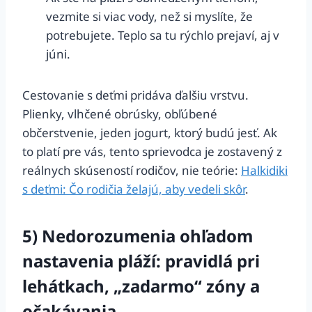
vezmite si viac vody, než si myslíte, že
potrebujete. Teplo sa tu rýchlo prejaví, aj v
júni.
Cestovanie s deťmi pridáva ďalšiu vrstvu.
Plienky, vlhčené obrúsky, obľúbené
občerstvenie, jeden jogurt, ktorý budú jesť. Ak
to platí pre vás, tento sprievodca je zostavený z
reálnych skúseností rodičov, nie teórie:
Halkidiki
s deťmi: Čo rodičia želajú, aby vedeli skôr
.
5) Nedorozumenia ohľadom
nastavenia pláží: pravidlá pri
lehátkach, „zadarmo“ zóny a
očakávania