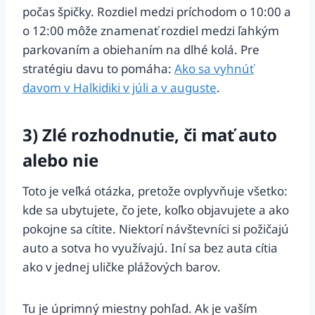
počas špičky. Rozdiel medzi príchodom o 10:00 a
o 12:00 môže znamenať rozdiel medzi ľahkým
parkovaním a obiehaním na dlhé kolá. Pre
stratégiu davu to pomáha:
Ako sa vyhnúť
davom v Halkidiki v júli a v auguste
.
3) Zlé rozhodnutie, či mať auto
alebo nie
Toto je veľká otázka, pretože ovplyvňuje všetko:
kde sa ubytujete, čo jete, koľko objavujete a ako
pokojne sa cítite. Niektorí návštevníci si požičajú
auto a sotva ho využívajú. Iní sa bez auta cítia
ako v jednej uličke plážových barov.
Tu je úprimný miestny pohľad. Ak je vaším