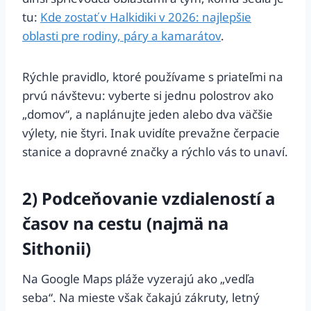
tu:
Kde zostať v Halkidiki v 2026: najlepšie
oblasti pre rodiny, páry a kamarátov
.
Rýchle pravidlo, ktoré používame s priateľmi na
prvú návštevu: vyberte si jednu polostrov ako
„domov“, a naplánujte jeden alebo dva väčšie
výlety, nie štyri. Inak uvidíte prevažne čerpacie
stanice a dopravné značky a rýchlo vás to unaví.
2) Podceňovanie vzdialeností a
časov na cestu (najmä na
Sithonii)
Na Google Maps pláže vyzerajú ako „vedľa
seba“. Na mieste však čakajú zákruty, letný