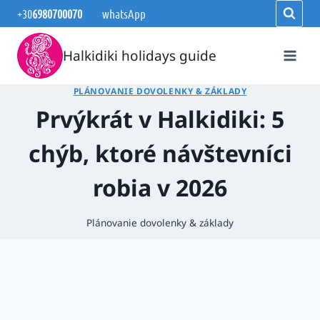
Skip
+30
6980700070
whatsApp
to
content
Halkidiki holidays guide
PLÁNOVANIE DOVOLENKY & ZÁKLADY
Prvýkrát v Halkidiki: 5
chýb, ktoré návštevníci
robia v 2026
Plánovanie dovolenky & základy