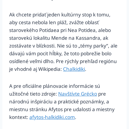
Ak chcete pridať jeden kultúrny stop k tomu,
aby cesta nebola len pláž, zvážte oblasť
starovekého Potidaea pri Nea Potidea, alebo
starovekú lokalitu Mende na Kassandra, ak
zostávate v blízkosti. Nie sú to „témy parky“, ale
dávajú vám pocit hĺbky, že toto pobrežie bolo
osídlené veľmi dlho. Pre rýchly prehľad regiónu
je vhodné aj Wikipedia:
Chalkidiki
.
A pre oficiálne plánovacie informácie sú
užitočné tieto zdroje:
Navštívte Grécko
pre
národnú inšpiráciu a praktické poznámky, a
miestnu stránku Afytos pre udalosti a miestny
kontext:
afytos-halkidiki.com
.