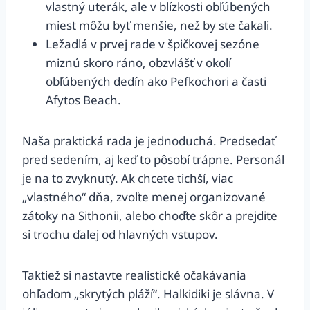
vlastný uterák, ale v blízkosti obľúbených
miest môžu byť menšie, než by ste čakali.
Ležadlá v prvej rade v špičkovej sezóne
miznú skoro ráno, obzvlášť v okolí
obľúbených dedín ako Pefkochori a časti
Afytos Beach.
Naša praktická rada je jednoduchá. Predsedať
pred sedením, aj keď to pôsobí trápne. Personál
je na to zvyknutý. Ak chcete tichší, viac
„vlastného“ dňa, zvoľte menej organizované
zátoky na Sithonii, alebo choďte skôr a prejdite
si trochu ďalej od hlavných vstupov.
Taktiež si nastavte realistické očakávania
ohľadom „skrytých pláží“. Halkidiki je slávna. V