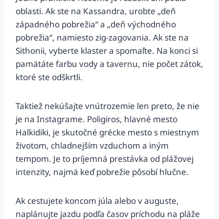
oblasti. Ak ste na Kassandra, urobte „deň
západného pobrežia“ a „deň východného
pobrežia“, namiesto zig-zagovania. Ak ste na
Sithonii, vyberte klaster a spomaľte. Na konci si
pamätáte farbu vody a tavernu, nie počet zátok,
ktoré ste odškrtli.
Taktiež nekúšajte vnútrozemie len preto, že nie
je na Instagrame. Poligiros, hlavné mesto
Halkidiki, je skutočné grécke mesto s miestnym
životom, chladnejším vzduchom a iným
tempom. Je to príjemná prestávka od plážovej
intenzity, najmä keď pobrežie pôsobí hlučne.
Ak cestujete koncom júla alebo v auguste,
naplánujte jazdu podľa časov príchodu na pláže