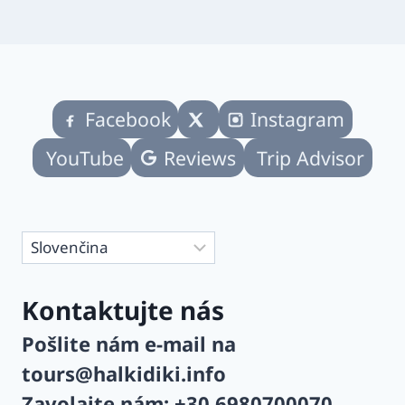
Facebook
Instagram
YouTube
Reviews
Trip Advisor
Vyberte
jazyk
Kontaktujte nás
Pošlite nám e-mail na
tours@halkidiki.info
Zavolajte nám:
+30 6980700070