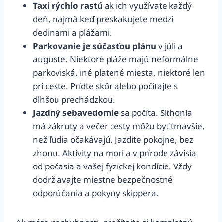
Taxi rýchlo rastú
ak ich využívate každý
deň, najmä keď preskakujete medzi
dedinami a plážami.
Parkovanie je súčasťou plánu
v júli a
auguste. Niektoré pláže majú neformálne
parkoviská, iné platené miesta, niektoré len
pri ceste. Príďte skôr alebo počítajte s
dlhšou prechádzkou.
Jazdný sebavedomie
sa počíta. Sithonia
má zákruty a večer cesty môžu byť tmavšie,
než ľudia očakávajú. Jazdite pokojne, bez
zhonu. Aktivity na mori a v prírode závisia
od počasia a vašej fyzickej kondície. Vždy
dodržiavajte miestne bezpečnostné
odporúčania a pokyny skippera.