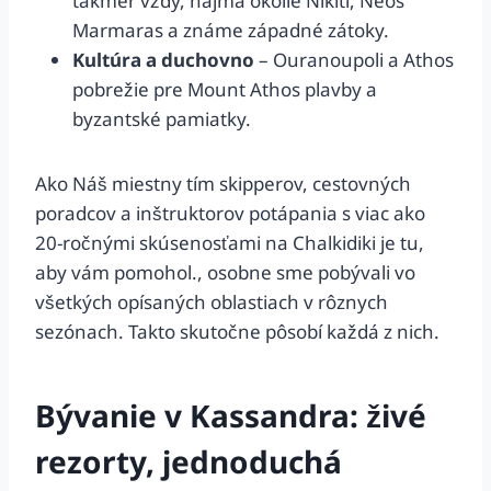
takmer vždy, najmä okolie Nikiti, Neos
Marmaras a známe západné zátoky.
Kultúra a duchovno
– Ouranoupoli a Athos
pobrežie pre Mount Athos plavby a
byzantské pamiatky.
Ako Náš miestny tím skipperov, cestovných
poradcov a inštruktorov potápania s viac ako
20-ročnými skúsenosťami na Chalkidiki je tu,
aby vám pomohol., osobne sme pobývali vo
všetkých opísaných oblastiach v rôznych
sezónach. Takto skutočne pôsobí každá z nich.
Bývanie v Kassandra: živé
rezorty, jednoduchá