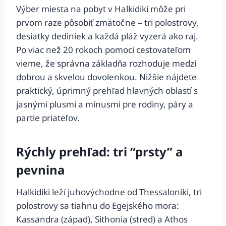
Výber miesta na pobyt v Halkidiki môže pri
prvom raze pôsobiť zmätočne – tri polostrovy,
desiatky dediniek a každá pláž vyzerá ako raj.
Po viac než 20 rokoch pomoci cestovateľom
vieme, že správna základňa rozhoduje medzi
dobrou a skvelou dovolenkou. Nižšie nájdete
praktický, úprimný prehľad hlavných oblastí s
jasnými plusmi a mínusmi pre rodiny, páry a
partie priateľov.
Rýchly prehľad: tri “prsty” a
pevnina
Halkidiki leží juhovýchodne od Thessaloniki, tri
polostrovy sa tiahnu do Egejského mora:
Kassandra (západ), Sithonia (stred) a Athos