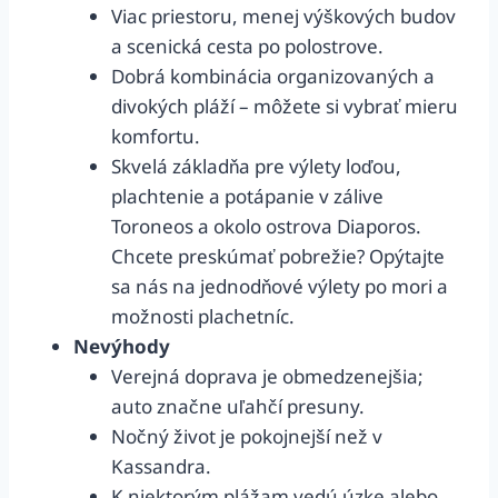
Viac priestoru, menej výškových budov
a scenická cesta po polostrove.
Dobrá kombinácia organizovaných a
divokých pláží – môžete si vybrať mieru
komfortu.
Skvelá základňa pre výlety loďou,
plachtenie a potápanie v zálive
Toroneos a okolo ostrova Diaporos.
Chcete preskúmať pobrežie? Opýtajte
sa nás na jednodňové výlety po mori a
možnosti plachetníc.
Nevýhody
Verejná doprava je obmedzenejšia;
auto značne uľahčí presuny.
Nočný život je pokojnejší než v
Kassandra.
K niektorým plážam vedú úzke alebo