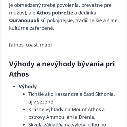
je obmedzený (treba povolenia, prevažne pre
mužov), ale
Athos pobrežie
a dedinka
Ouranoupoli
sú pokojnejšie, tradičnejšie a silne
kultúrne zafarbené.
[athos_coast_map]
Výhody a nevýhody bývania pri
Athos
Výhody
Tichšie ako Kassandra a časti Sithonia,
aj v sezóne.
Krásne výhľady na Mount Athos a
ostrovy Ammouliani a Drenia.
Skvelá základňa na výlety loďou po