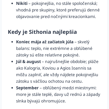
Nikiti
– pokojnejšia, no stále spoločenská;
vhodná pre skupiny, ktoré preferujú denné
objavovanie pred nočnými kreacionkami.
Kedy je Sithonia najlepšia
Koniec mája až začiatok júla
– skvelý
balans: teplo, nie extrémne a obľúbené
zátoky sú ešte relatívne pokojné.
Júl & august
– najrušnejšie obdobie; pláže
ako Kalogria, Koviou a Agios Ioannis sa
môžu zaplniť, ale vždy nájdete pokojnejšiu
zátoku s väčšou ochotou na cestu.
September
– obľúbený medzi miestnymi:
more je stále teplé, davy už rednú a západy
slnka bývajú ohromujúce.