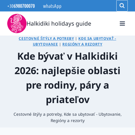
Skip
+30
6980700070
whatsApp
to
content
Halkidiki holidays guide
CESTOVNÉ ŠTÝLY A POTREBY
|
KDE SA UBYTOVAŤ -
UBYTOVANIE
|
REGIÓNY A REZORTY
Kde bývať v Halkidiki
2026: najlepšie oblasti
pre rodiny, páry a
priateľov
Cestovné štýly a potreby
,
Kde sa ubytovať - Ubytovanie
,
Regióny a rezorty