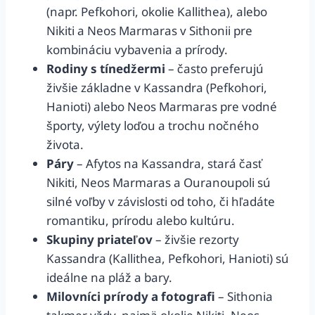
(napr. Pefkohori, okolie Kallithea), alebo
Nikiti a Neos Marmaras v Sithonii pre
kombináciu vybavenia a prírody.
Rodiny s tínedžermi
– často preferujú
živšie základne v Kassandra (Pefkohori,
Hanioti) alebo Neos Marmaras pre vodné
športy, výlety loďou a trochu nočného
života.
Páry
– Afytos na Kassandra, stará časť
Nikiti, Neos Marmaras a Ouranoupoli sú
silné voľby v závislosti od toho, či hľadáte
romantiku, prírodu alebo kultúru.
Skupiny priateľov
– živšie rezorty
Kassandra (Kallithea, Pefkohori, Hanioti) sú
ideálne na pláž a bary.
Milovníci prírody a fotografi
– Sithonia