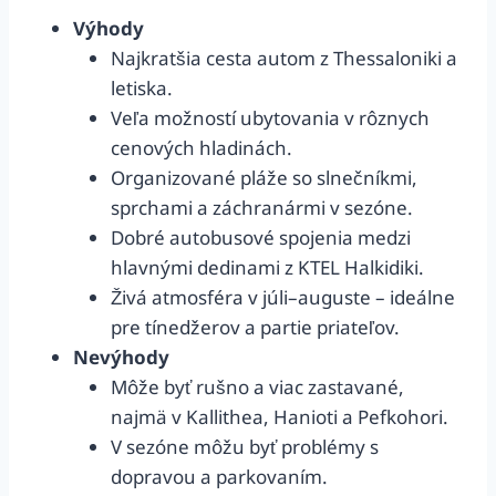
Výhody
Najkratšia cesta autom z Thessaloniki a
letiska.
Veľa možností ubytovania v rôznych
cenových hladinách.
Organizované pláže so slnečníkmi,
sprchami a záchranármi v sezóne.
Dobré autobusové spojenia medzi
hlavnými dedinami z KTEL Halkidiki.
Živá atmosféra v júli–auguste – ideálne
pre tínedžerov a partie priateľov.
Nevýhody
Môže byť rušno a viac zastavané,
najmä v Kallithea, Hanioti a Pefkohori.
V sezóne môžu byť problémy s
dopravou a parkovaním.