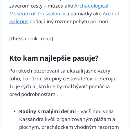
záverom cesty – múzeá ako
Archaeological
Museum of Thessaloniki
a pamiatky ako
Arch of
Galerius
dodajú iný rozmer pobytu pri mori.
[thessaloniki_map]
Kto kam najlepšie pasuje?
Po rokoch pozorovaní sa ukazali jasné vzory
toho, čo rôzne skupiny cestovateľov preferujú.
Tu je rýchla „kto kde by mal bývať“ pomôcka
pred podrobnosťami.
Rodiny s malými deťmi
– väčšinou volia
Kassandra kvôli organizovaným plážam a
plochým, prechádzkam vhodným rezortom