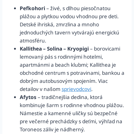
Pefkohori
– živé, s dlhou piesočnatou
plážou a plytkou vodou vhodnou pre deti.
Detské ihriská, zmrzlina a mnoho
jednoduchých tavern vytvárajú energickú
atmosféru.
Kallithea – Solina – Kryopigi
– borovicami
lemovaný pás s rodinnými hotelmi,
apartmánmi a beach klubmi; Kallithea je
obchodné centrum s potravinami, bankou a
dobrým autobusovým spojením. Viac
detailov v našom
sprievodcovi
.
Afytos
– tradičnejšia dedina, ktorá
kombinuje šarm s rodinne vhodnou plážou.
Námestie a kamenné uličky sú bezpečné
pre večerné prechádzky s deťmi, výhľad na
Toroneos záliv je nádherný.