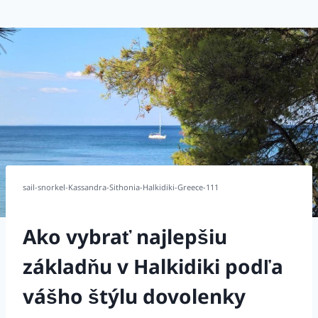
sail-snorkel-Kassandra-Sithonia-Halkidiki-Greece-111
Ako vybrať najlepšiu
základňu v Halkidiki podľa
vášho štýlu dovolenky