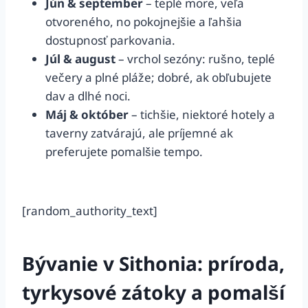
Jún & september
– teplé more, veľa
otvoreného, no pokojnejšie a ľahšia
dostupnosť parkovania.
Júl & august
– vrchol sezóny: rušno, teplé
večery a plné pláže; dobré, ak obľubujete
dav a dlhé noci.
Máj & október
– tichšie, niektoré hotely a
taverny zatvárajú, ale príjemné ak
preferujete pomalšie tempo.
[random_authority_text]
Bývanie v Sithonia: príroda,
tyrkysové zátoky a pomalší