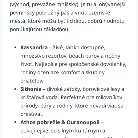
(východ, prevažne mníšsky). Je tu aj obývanejší
pevninský pobrežný pás a vnútrozemské
mestá, ktoré môžu byť tichšou, dobrú hodnotu
ponúkajúcou základňou.
Kassandra
– živé, ľahko dostupné,
množstvo rezortov, beach barov a nočný
život. Najlepšie pre spoločenské dovolenky,
rodiny oceniace komfort a skupiny
priateľov.
Sithonia
– divoké zátoky, borovicové lesy a
krištáľová voda. Perfektné pre milovníkov
prírody, páry a rodiny, ktoré nevadí viac sa
presúvať.
Athos pobrežie & Ouranoupoli
–
pokojnejšie, so silným kultúrnym a