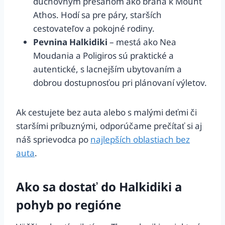
duchovným presahom ako brána k Mount
Athos. Hodí sa pre páry, starších
cestovateľov a pokojné rodiny.
Pevnina Halkidiki
– mestá ako Nea
Moudania a Poligiros sú praktické a
autentické, s lacnejším ubytovaním a
dobrou dostupnosťou pri plánovaní výletov.
Ak cestujete bez auta alebo s malými deťmi či
staršími príbuznými, odporúčame prečítať si aj
náš sprievodca po
najlepších oblastiach bez
auta
.
Ako sa dostať do Halkidiki a
pohyb po regióne