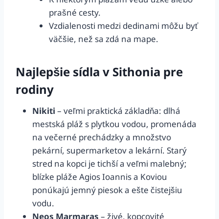
prašné cesty.
Vzdialenosti medzi dedinami môžu byť
väčšie, než sa zdá na mape.
Najlepšie sídla v Sithonia pre
rodiny
Nikiti
– veľmi praktická základňa: dlhá
mestská pláž s plytkou vodou, promenáda
na večerné prechádzky a množstvo
pekární, supermarketov a lekární. Starý
stred na kopci je tichší a veľmi malebný;
blízke pláže Agios Ioannis a Koviou
ponúkajú jemný piesok a ešte čistejšiu
vodu.
Neos Marmaras
– živé, kopcovité