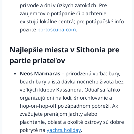
pri vode a dni v úzkych zátokách. Pre
záujemcov o potápanie či plachtenie
existujú lokálne centrá; pre potápačské info
pozrite
portoscuba.com
.
Najlepšie miesta v Sithonia pre
partie priateľov
Neos Marmaras
– prirodzená voľba: bary,
beach bary a istá dávka nočného života bez
veľkých klubov Kassandra. Odtiaľ sa ľahko
organizujú dni na lodi, šnorchlovanie a
hop‑on‑hop‑off po západnom pobreží. Ak
zvažujete prenájom jachty alebo
plachtenie, oblasť a okolité ostrovy sú dobre
pokryté na
yachts.holiday
.