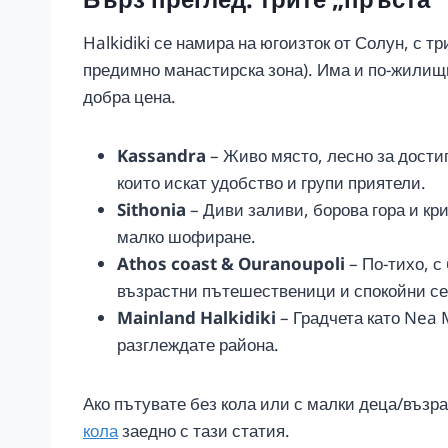
Halkidiki се намира на югоизток от Солун, с тр
предимно манастирска зона). Има и по-жилищна
добра цена.
Kassandra
– Живо място, лесно за дости
които искат удобство и групи приятели.
Sithonia
– Диви заливи, борова гора и кр
малко шофиране.
Athos coast & Ouranoupoli
– По-тихо, с
възрастни пътешественици и спокойни с
Mainland Halkidiki
– Градчета като Nea M
разглеждате района.
Ако пътувате без кола или с малки деца/възр
кола
заедно с тази статия.