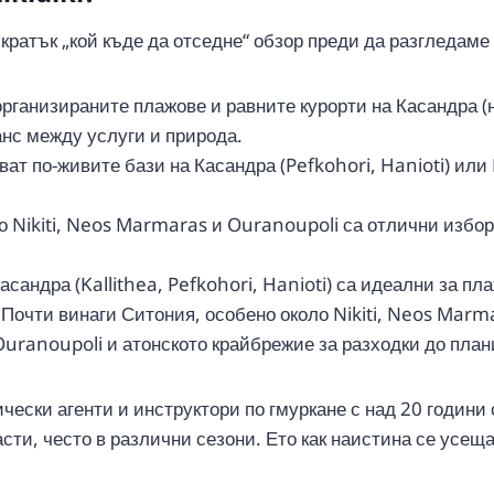
ратък „кой къде да отседне“ обзор преди да разгледаме 
рганизираните плажове и равните курорти на Касандра (на
анс между услуги и природа.
ват по-живите бази на Касандра (Pefkohori, Hanioti) ил
ло Nikiti, Neos Marmaras и Ouranoupoli са отлични избо
сандра (Kallithea, Pefkohori, Hanioti) са идеални за пла
 Почти винаги Ситония, особено около Nikiti, Neos Marm
Ouranoupoli и атонското крайбрежие за разходки до план
ески агенти и инструктори по гмуркане с над 20 години о
ти, често в различни сезони. Ето как наистина се усеща