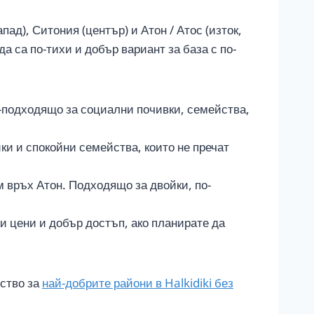
пад), Ситония (център) и Атон / Атос (изток,
а са по-тихи и добър вариант за база с по-
й-подходящо за социални почивки, семейства,
ки и спокойни семейства, които не пречат
м връх Атон. Подходящо за двойки, по-
ки цени и добър достъп, ако планирате да
дство за
най-добрите райони в Halkidiki без