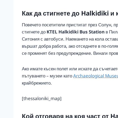
Как да стигнете до Halkidiki и
Повечето посетители пристигат през Солун, п
стигнете до
KTEL Halkidiki Bus Station
в Пила
Ситония с автобуси. Наемането на кола остава
вършат добра работа, ако отседнете в по-гол
се променят без предупреждение. Винаги про
Ако имате късен полет или искате да съчетает
пътуването – музеи като
Archaeological Museu
крайбрежието.
[thessaloniki_map]
Кой отговаря на коя част от Ha