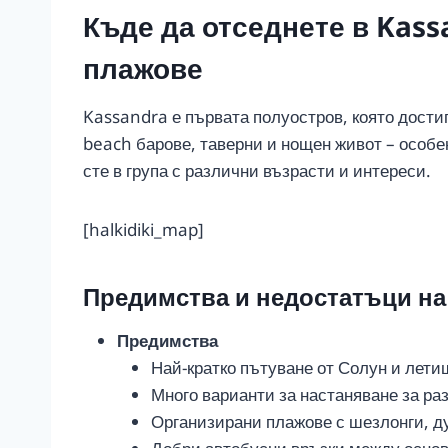
Къде да отседнете в Kass
плажове
Kassandra е първата полуостров, която достиг
beach барове, таверни и нощен живот – особен
сте в група с различни възрасти и интереси.
[halkidiki_map]
Предимства и недостатъци на
Предимства
Най-кратко пътуване от Солун и лети
Много варианти за настаняване за ра
Организирани плажове с шезлонги, ду