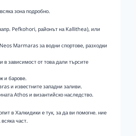
всяка зона подробно.
пр. Pefkohori, районът на Kallithea), или
и Neos Marmaras за водни спортове, разходки
ри в зависимост от това дали търсите
ж и барове.
aras и известните западни заливи.
ината Athos и византийско наследство.
пит в Халкидики е тук, за да ви помогне. ние
 всяка част.