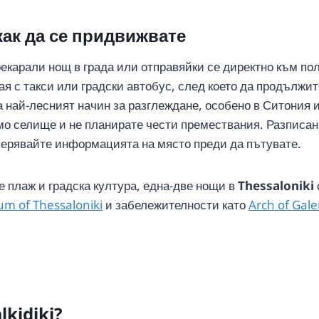
 как да се придвижвате
рекарали нощ в града или отправяйки се директно към по
я с такси или градски автобус, след което да продължит
 най-лесният начин за разглеждане, особено в Ситония и
ямо селище и не планирате чести премествания. Разписа
верявайте информацията на място преди да пътувате.
е плаж и градска култура, една-две нощи в
Thessaloniki
m of Thessaloniki
и забележителности като
Arch of Gale
lkidiki?