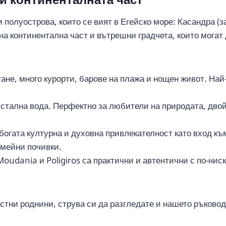
и полуострова, които се вият в Егейско море: Касандра (за
 континентална част и вътрешни градчета, които могат д
гане, много курорти, барове на плажа и нощен живот. На
истална вода. Перфектно за любители на природата, двой
 богата културна и духовна привлекателност като вход къ
емейни почивки.
oudania и Poligiros са практични и автентични с по-нис
астни роднини, струва си да разгледате и нашето ръково