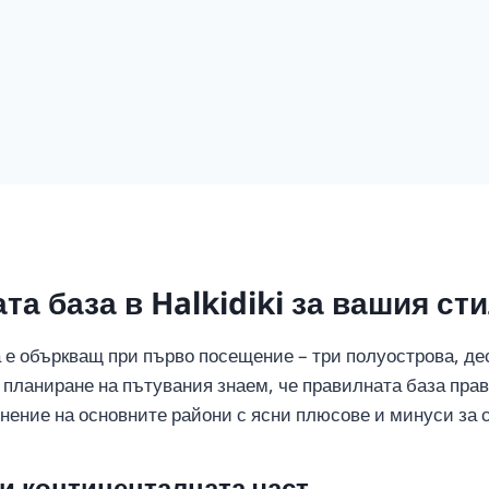
та база в Halkidiki за вашия ст
а е объркващ при първо посещение – три полуострова, де
и планиране на пътувания знаем, че правилната база пра
нение на основните райони с ясни плюсове и минуси за с
 и континенталната част