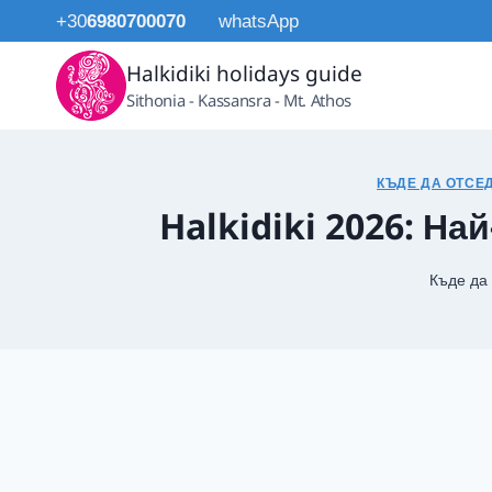
Към
+30
6980700070
whatsApp
съдържанието
Halkidiki holidays guide
Sithonia - Kassansra - Mt. Athos
КЪДЕ ДА ОТСЕ
Halkidiki 2026: На
Къде да