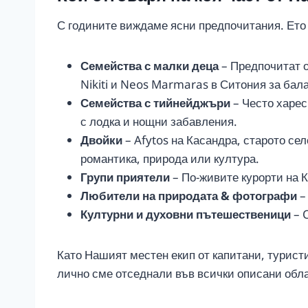
С годините виждаме ясни предпочитания. Ето к
Семейства с малки деца
– Предпочитат о
Nikiti и Neos Marmaras в Ситония за бал
Семейства с тийнейджъри
– Често харес
с лодка и нощни забавления.
Двойки
– Afytos на Касандра, старото се
романтика, природа или култура.
Групи приятели
– По-живите курорти на Ка
Любители на природата & фотографи
–
Културни и духовни пътешественици
– 
Като Нашият местен екип от капитани, туристич
лично сме отседнали във всички описани облас