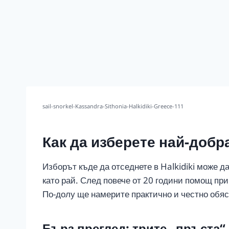
sail-snorkel-Kassandra-Sithonia-Halkidiki-Greece-111
Как да изберете най-добра
Изборът къде да отседнете в Halkidiki може д
като рай. След повече от 20 години помощ пр
По-долу ще намерите практично и честно обяс
Бърз преглед: трите „пръста“