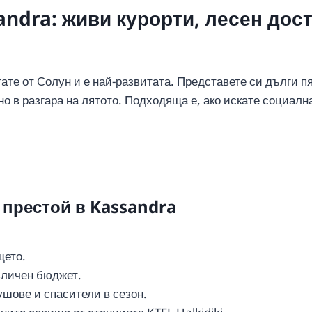
andra: живи курорти, лесен дос
ате от Солун и е най-развитата. Представете си дълги п
о в разгара на лятото. Подходяща е, ако искате социалн
 престой в Kassandra
щето.
зличен бюджет.
шове и спасители в сезон.