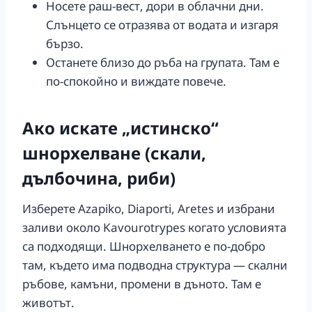
Носете раш-вест, дори в облачни дни.
Слънцето се отразява от водата и изгаря
бързо.
Останете близо до ръба на групата. Там е
по-спокойно и виждате повече.
Ако искате „истинско“
шнорхелване (скали,
дълбочина, риби)
Изберете Azapiko, Diaporti, Aretes и избрани
заливи около Kavourotrypes когато условията
са подходящи. Шнорхелването е по-добро
там, където има подводна структура — скални
ръбове, камъни, промени в дъното. Там е
животът.