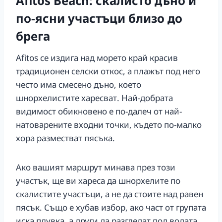
Afitos Beach: скалисто дъно и
по-ясни участъци близо до
брега
Afitos се издига над морето край красив
традиционен селски откос, а плажът под него
често има смесено дъно, което
шнорхелистите харесват. Най-добрата
видимост обикновено е по-далеч от най-
натоварените входни точки, където по-малко
хора разместват пясъка.
Ако вашият маршрут минава през този
участък, ще ви хареса да шнорхелите по
скалистите участъци, а не да стоите над равен
пясък. Също е хубав избор, ако част от групата
иска плувка, а други да разгледат под водата.