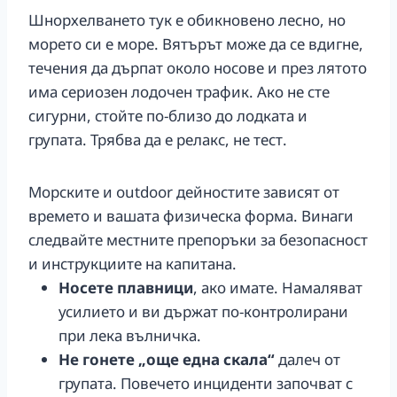
Шнорхелването тук е обикновено лесно, но
морето си е море. Вятърът може да се вдигне,
течения да дърпат около носове и през лятото
има сериозен лодочен трафик. Ако не сте
сигурни, стойте по-близо до лодката и
групата. Трябва да е релакс, не тест.
Морските и outdoor дейностите зависят от
времето и вашата физическа форма. Винаги
следвайте местните препоръки за безопасност
и инструкциите на капитана.
Носете плавници
, ако имате. Намаляват
усилието и ви държат по-контролирани
при лека вълничка.
Не гонете „още една скала“
далеч от
групата. Повечето инциденти започват с