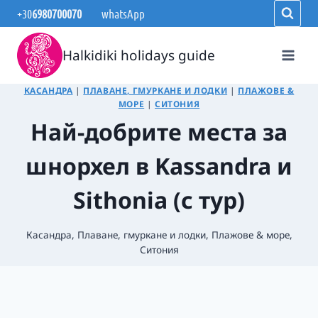
Към
+30
6980700070
whatsApp
съдържанието
Halkidiki holidays guide
КАСАНДРА
|
ПЛАВАНЕ, ГМУРКАНЕ И ЛОДКИ
|
ПЛАЖОВЕ &
МОРЕ
|
СИТОНИЯ
Най-добрите места за
шнорхел в Kassandra и
Sithonia (с тур)
Касандра
,
Плаване, гмуркане и лодки
,
Плажове & море
,
Ситония