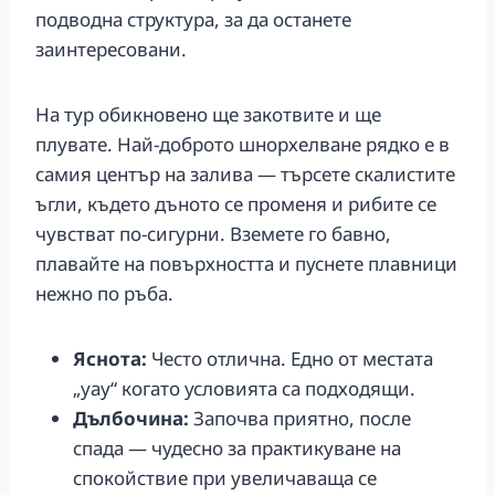
подводна структура, за да останете
заинтересовани.
На тур обикновено ще закотвите и ще
плувате. Най-доброто шнорхелване рядко е в
самия център на залива — търсете скалистите
ъгли, където дъното се променя и рибите се
чувстват по-сигурни. Вземете го бавно,
плавайте на повърхността и пуснете плавници
нежно по ръба.
Яснота:
Често отлична. Едно от местата
„уау“ когато условията са подходящи.
Дълбочина:
Започва приятно, после
спада — чудесно за практикуване на
спокойствие при увеличаваща се