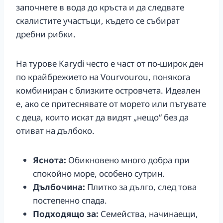
започнете в вода до кръста и да следвате
скалистите участъци, където се събират
дребни рибки.
На турове Karydi често е част от по-широк ден
по крайбрежието на Vourvourou, понякога
комбиниран с близките островчета. Идеален
е, ако се притеснявате от морето или пътувате
с деца, които искат да видят „нещо“ без да
отиват на дълбоко.
Яснота:
Обикновено много добра при
спокойно море, особено сутрин.
Дълбочина:
Плитко за дълго, след това
постепенно спада.
Подходящо за:
Семейства, начинаещи,