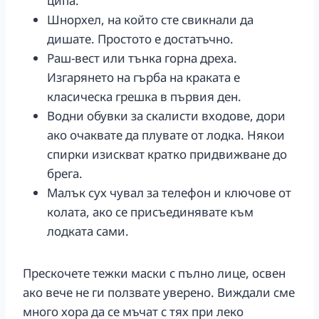
ципа.
Шнорхел, на който сте свикнали да
дишате. Простото е достатъчно.
Раш-вест или тънка горна дреха.
Изгарянето на гърба на краката е
класическа грешка в първия ден.
Водни обувки за скалисти входове, дори
ако очаквате да плувате от лодка. Някои
спирки изискват кратко придвижване до
брега.
Малък сух чувал за телефон и ключове от
колата, ако се присъединявате към
лодката сами.
Прескочете тежки маски с пълно лице, освен
ако вече не ги ползвате уверено. Виждали сме
много хора да се мъчат с тях при леко