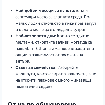
Най-добри месеци за яснота:
юни и
септември често са златната среда. По-
малко лодки отколкото в пика през август
и водата може да е огледална сутрин.
Най-ветровити дни:
Когато се вдигне
Мелтеми, откритите заливи могат да се
накълбят. Sithonia има повече защитени
опции в зависимост от посоката на
вятъра.
Съвет за семейства:
Избирайте
маршрути, които спират в заливчета, а не
на открити плажове с много минаващи
плавателни съдове.
От къде обикновено