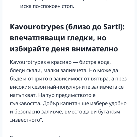
иска по-спокоен стоп.
Kavourotrypes (близо до Sarti):
впечатляващи гледки, но
избирайте деня внимателно
Kavourotrypes е красиво — бистра вода,
бледи скали, малки заливчета. Но може да
бъде и открито в зависимост от вятъра, а през
високия сезон най-популярните заливчета се
натъпкват. На тур предимството е
гъвкавостта. Добър капитан ще избере удобно
и безопасно заливче, вместо да ви бута към
„известното“.