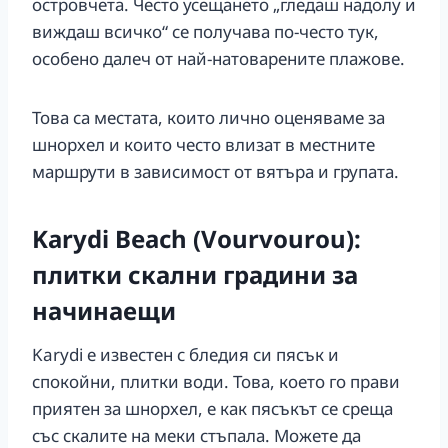
островчета. Често усещането „гледаш надолу и
виждаш всичко“ се получава по-често тук,
особено далеч от най-натоварените плажове.
Това са местата, които лично оценяваме за
шнорхел и които често влизат в местните
маршрути в зависимост от вятъра и групата.
Karydi Beach (Vourvourou):
плитки скални градини за
начинаещи
Karydi е известен с бледия си пясък и
спокойни, плитки води. Това, което го прави
приятен за шнорхел, е как пясъкът се среща
със скалите на меки стъпала. Можете да