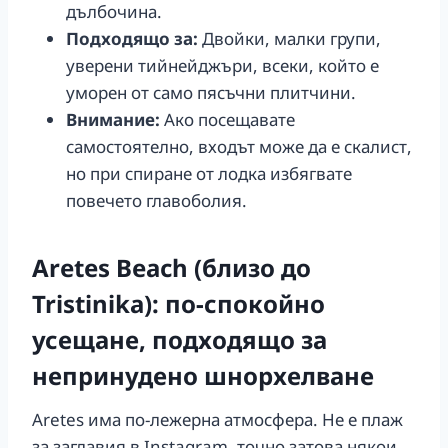
дълбочина.
Подходящо за:
Двойки, малки групи,
уверени тийнейджъри, всеки, който е
уморен от само пясъчни плитчини.
Внимание:
Ако посещавате
самостоятелно, входът може да е скалист,
но при спиране от лодка избягвате
повечето главоболия.
Aretes Beach (близо до
Tristinika): по-спокойно
усещане, подходящо за
непринудено шнорхелване
Aretes има по-лежерна атмосфера. Не е плаж
за заглавия в Instagram, точно затова някои