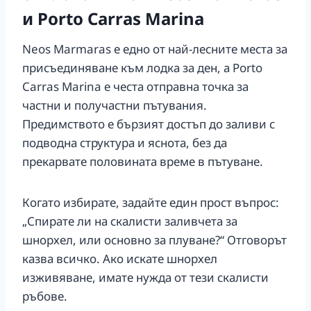
и Porto Carras Marina
Neos Marmaras е едно от най-лесните места за
присъединяване към лодка за ден, а Porto
Carras Marina е честа отправна точка за
частни и получастни пътувания.
Предимството е бързият достъп до заливи с
подводна структура и яснота, без да
прекарвате половината време в пътуване.
Когато избирате, задайте един прост въпрос:
„Спирате ли на скалисти заливчета за
шнорхел, или основно за плуване?“ Отговорът
казва всичко. Ако искате шнорхел
изживяване, имате нужда от тези скалисти
ръбове.