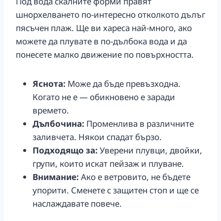
Под вода скалните форми правят
шнорхелването по-интересно отколкото дълъг
пясъчен плаж. Ще ви хареса най-много, ако
можете да плувате в по-дълбока вода и да
понесете малко движение по повърхността.
Яснота:
Може да бъде превъзходна.
Когато не е — обикновено е заради
времето.
Дълбочина:
Променлива в различните
заливчета. Някои спадат бързо.
Подходящо за:
Уверени плувци, двойки,
групи, които искат пейзаж и плуване.
Внимание:
Ако е ветровито, не бъдете
упорити. Сменете с защитен стоп и ще се
наслаждавате повече.