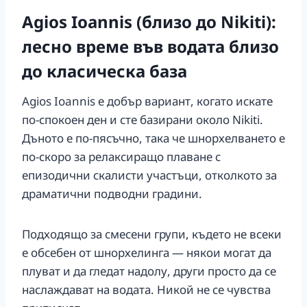
Agios Ioannis (близо до Nikiti):
лесно време във водата близо
до класическа база
Agios Ioannis е добър вариант, когато искате
по-спокоен ден и сте базирани около Nikiti.
Дъното е по-пясъчно, така че шнорхелването е
по-скоро за релаксиращо плаване с
епизодични скалисти участъци, отколкото за
драматични подводни градини.
Подходящо за смесени групи, където не всеки
е обсебен от шнорхелинга — някои могат да
плуват и да гледат надолу, други просто да се
наслаждават на водата. Никой не се чувства