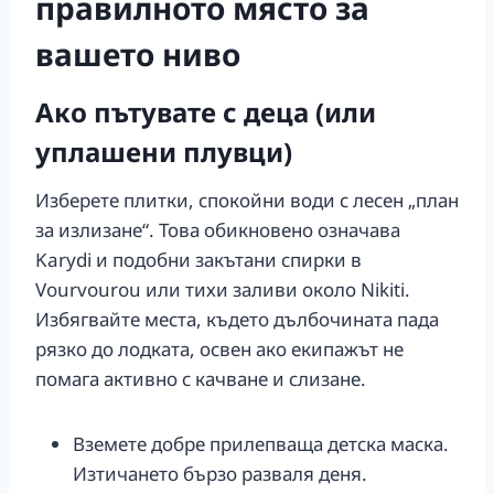
правилното място за
вашето ниво
Ако пътувате с деца (или
уплашени плувци)
Изберете плитки, спокойни води с лесен „план
за излизане“. Това обикновено означава
Karydi и подобни закътани спирки в
Vourvourou или тихи заливи около Nikiti.
Избягвайте места, където дълбочината пада
рязко до лодката, освен ако екипажът не
помага активно с качване и слизане.
Вземете добре прилепваща детска маска.
Изтичането бързо разваля деня.