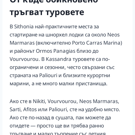
тръгват туровете
В Sithonia най-практичните места за
стартиране на шнорхел лодки са около Neos
Marmaras (включително Porto Carras Marina)
и районът Ormos Panagias близо до
Vourvourou. В Kassandra туровете са по-
ограничени и сезонни, често свързани със
страната на Paliouri и близките курортни
марини, а не много малки пристанища.
Ако сте в Nikiti, Vourvourou, Neos Marmaras,
Sarti, Afitos или Paliouri, сте на удобно място.
Ако сте по-назад в сушата, пак можете да
отидете — просто ще ви трябва ранно
тръгване и малко търпение със летния