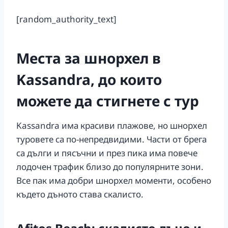
[random_authority_text]
Места за шнорхел в
Kassandra, до които
можете да стигнете с тур
Kassandra има красиви плажове, но шнорхел
туровете са по-непредвидими. Части от брега
са дълги и пясъчни и през пика има повече
лодочен трафик близо до популярните зони.
Все пак има добри шнорхел моменти, особено
където дъното става скалисто.