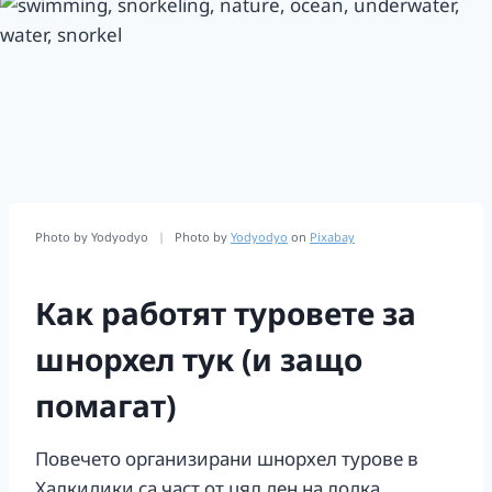
Photo by Yodyodyo
|
Photo by
Yodyodyo
on
Pixabay
Как работят туровете за
шнорхел тук (и защо
помагат)
Повечето организирани шнорхел турове в
Халкидики са част от цял ден на лодка.