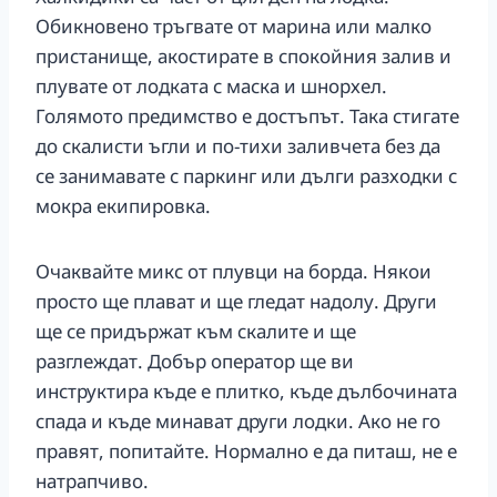
Обикновено тръгвате от марина или малко
пристанище, акостирате в спокойния залив и
плувате от лодката с маска и шнорхел.
Голямото предимство е достъпът. Така стигате
до скалисти ъгли и по-тихи заливчета без да
се занимавате с паркинг или дълги разходки с
мокра екипировка.
Очаквайте микс от плувци на борда. Някои
просто ще плават и ще гледат надолу. Други
ще се придържат към скалите и ще
разглеждат. Добър оператор ще ви
инструктира къде е плитко, къде дълбочината
спада и къде минават други лодки. Ако не го
правят, попитайте. Нормално е да питаш, не е
натрапчиво.