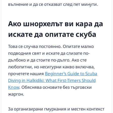
вълнение и да се отказват след пет минути.
Ако шнорхелът ви кара да
искате да опитате скуба
Това се случва постоянно. Опитате малко
подводния свят и искате да слизате по-
дълбоко и да стоите по-дълго. Ако сте
любопитни, но несигурни какво включва,
прочетете нашия
Beginner’s Guide to Scuba
Diving in Halkidiki: What First-Timers Should
Know
. Обяснява основите без търговски
жаргон.
За организирани гмуркания и местен контекст