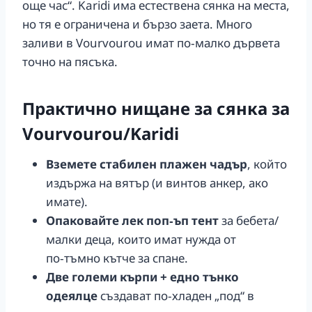
още час“. Karidi има естествена сянка на места,
но тя е ограничена и бързо заета. Много
заливи в Vourvourou имат по‑малко дървета
точно на пясъка.
Практично нищане за сянка за
Vourvourou/Karidi
Вземете стабилен плажен чадър
, който
издържа на вятър (и винтов анкер, ако
имате).
Опаковайте лек поп‑ъп тент
за бебета/
малки деца, които имат нужда от
по‑тъмно кътче за спане.
Две големи кърпи + едно тънко
одеялце
създават по‑хладен „под“ в