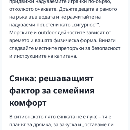
придвижи надуваемите играчки по‑бързо,
отколкото очаквате. Дръжте децата в рамото
на ръка във водата и не разчитайте на
надуваеми пръстени като „сигурност“.
Морските и outdoor дейностите зависят от
времето и вашата физическа форма. Винаги
следвайте местните препоръки за безопасност
и инструкциите на капитана.
Сянка: решаващият
фактор за семейния
комфорт
В ситионското лято сянката не е лукс – тя е
планът за дрямка, за закуска и „оставаме ли