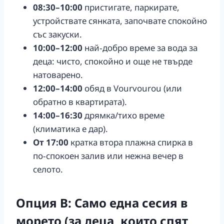
08:30–10:00
пристигате, паркирате,
устройствате сянката, започвате спокойно
със закуски.
10:00–12:00
най‑добро време за вода за
деца: чисто, спокойно и още не твърде
натоварено.
12:00–14:00
обяд в Vourvourou (или
обратно в квартирата).
14:00–16:30
дрямка/тихо време
(климатика е дар).
От 17:00
кратка втора плажна спирка в
по‑спокоен залив или нежна вечер в
селото.
Опция B: Само една сесия в
морето (за деца, които спят