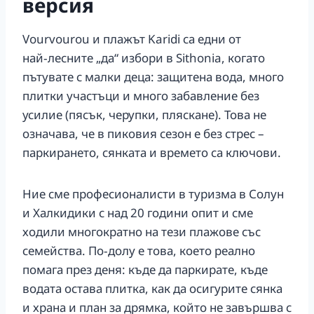
версия
Vourvourou и плажът Karidi са едни от
най‑лесните „да“ избори в Sithonia, когато
пътувате с малки деца: защитена вода, много
плитки участъци и много забавление без
усилие (пясък, черупки, пляскане). Това не
означава, че в пиковия сезон е без стрес –
паркирането, сянката и времето са ключови.
Ние сме професионалисти в туризма в Солун
и Халкидики с над 20 години опит и сме
ходили многократно на тези плажове със
семейства. По‑долу е това, което реално
помага през деня: къде да паркирате, къде
водата остава плитка, как да осигурите сянка
и храна и план за дрямка, който не завършва с