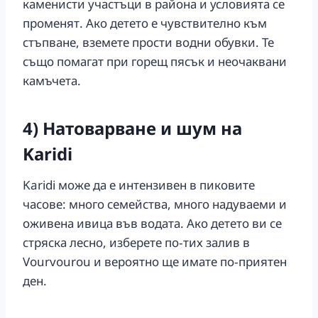
каменисти участъци в района и условията се
променят. Ако детето е чувствително към
стъпване, вземете прости водни обувки. Те
също помагат при горещ пясък и неочаквани
камъчета.
4) Натоварване и шум на
Karidi
Karidi може да е интензивен в пиковите
часове: много семейства, много надуваеми и
оживена ивица във водата. Ако детето ви се
стряска лесно, изберете по‑тих залив в
Vourvourou и вероятно ще имате по‑приятен
ден.