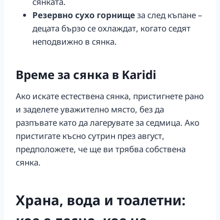
сянката.
Резервно сухо горнище
за след къпане –
децата бързо се охлаждат, когато седят
неподвижно в сянка.
Време за сянка в Karidi
Ако искате естествена сянка, пристигнете рано
и заделете уважително място, без да
разпъвате като да лагерувате за седмица. Ако
пристигате късно сутрин през август,
предположете, че ще ви трябва собствена
сянка.
Храна, вода и тоалетни: