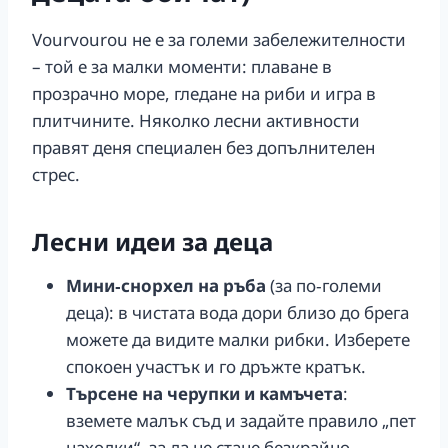
Vourvourou не е за големи забележителности
– той е за малки моменти: плаване в
прозрачно море, гледане на риби и игра в
плитчините. Няколко лесни активности
правят деня специален без допълнителен
стрес.
Лесни идеи за деца
Мини‑снорхел на ръба
(за по‑големи
деца): в чистата вода дори близо до брега
можете да видите малки рибки. Изберете
спокоен участък и го дръжте кратък.
Търсене на черупки и камъчета
:
вземете малък съд и задайте правило „пет
находки“, за да не стане безкрайно.