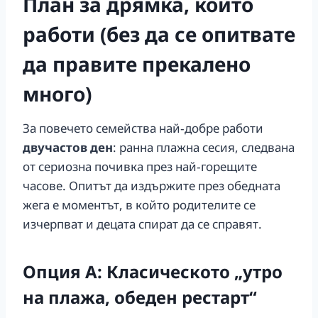
План за дрямка, който
работи (без да се опитвате
да правите прекалено
много)
За повечето семейства най‑добре работи
двучастов ден
: ранна плажна сесия, следвана
от сериозна почивка през най‑горещите
часове. Опитът да издържите през обедната
жега е моментът, в който родителите се
изчерпват и децата спират да се справят.
Опция A: Класическото „утро
на плажа, обеден рестарт“