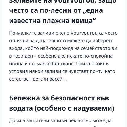
често са по‑лесни от „една
известна плажна ивица“
По‑малките заливи около Vourvourou са често
отлични за деца, защото можете да изберете
входа, който най‑подхожда на семейството ви
в този ден – особено ако искате по‑спокойна
ивица и по‑малко блъскане. При спокойни
условия някои заливи се чувстват почти като
естествен детски басейн.
Бележка за безопасност във
водата (особено с надуваеми)
Дори в защитени заливи лек вятър може да