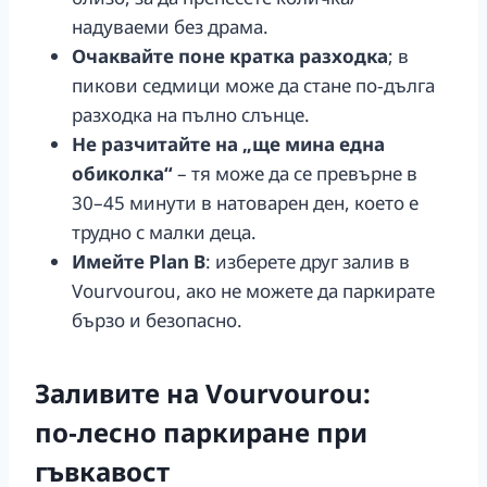
надуваеми без драма.
Очаквайте поне кратка разходка
; в
пикови седмици може да стане по‑дълга
разходка на пълно слънце.
Не разчитайте на „ще минa една
обиколка“
– тя може да се превърне в
30–45 минути в натоварен ден, което е
трудно с малки деца.
Имейте Plan B
: изберете друг залив в
Vourvourou, ако не можете да паркирате
бързо и безопасно.
Заливите на Vourvourou:
по‑лесно паркиране при
гъвкавост