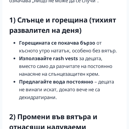
означава „нищо не може да се случи“.
1) Слънце и горещина (тихият
развалител на деня)
Горещината се покачва бързо
от
късното утро нататък, особено без вятър.
Използвайте rash vests
за децата,
вместо само да разчитате на постоянно
нанасяне на слънцезащитен крем.
Предлагайте вода постоянно
– децата
не винаги искат, докато вече не са
дехидратирани.
2) Промени във вятъра и
отнасящи надуваеми