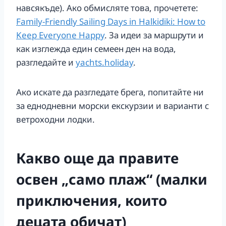
навсякъде). Ако обмисляте това, прочетете:
Family-Friendly Sailing Days in Halkidiki: How to
Keep Everyone Happy
. За идеи за маршрути и
как изглежда един семеен ден на вода,
разгледайте и
yachts.holiday
.
Ако искате да разгледате брега, попитайте ни
за еднодневни морски екскурзии и варианти с
ветроходни лодки.
Какво още да правите
освен „само плаж“ (малки
приключения, които
децата обичат)