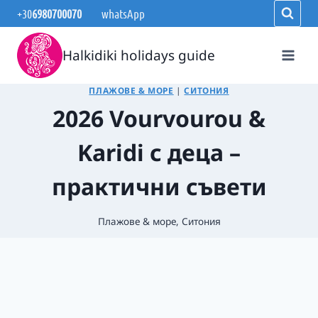
Към
+30
6980700070
whatsApp
съдържанието
Halkidiki holidays guide
ПЛАЖОВЕ & МОРЕ
|
СИТОНИЯ
2026 Vourvourou &
Karidi с деца –
практични съвети
Плажове & море
,
Ситония