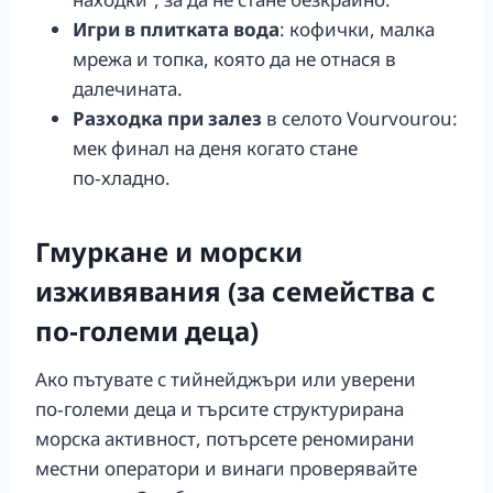
Игри в плитката вода
: кофички, малка
мрежа и топка, която да не отнася в
далечината.
Разходка при залез
в селото Vourvourou:
мек финал на деня когато стане
по‑хладно.
Гмуркане и морски
изживявания (за семейства с
по‑големи деца)
Ако пътувате с тийнейджъри или уверени
по‑големи деца и търсите структурирана
морска активност, потърсете реномирани
местни оператори и винаги проверявайте