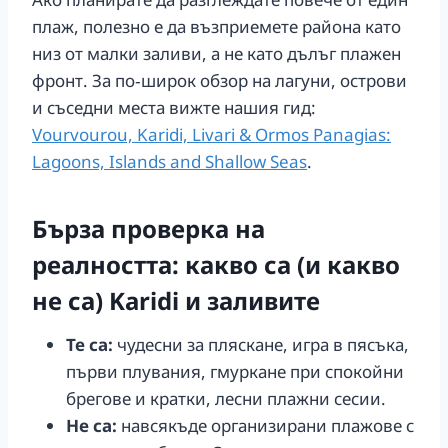
плаж, полезно е да възприемете района като
низ от малки заливи, а не като дълъг плажен
фронт. За по‑широк обзор на лагуни, острови
и съседни места вижте нашия гид:
Vourvourou, Karidi, Livari & Ormos Panagias:
Lagoons, Islands and Shallow Seas
.
Бърза проверка на
реалността: какво са (и какво
не са) Karidi и заливите
Те са:
чудесни за пляскане, игра в пясъка,
първи плувания, гмуркане при спокойни
брегове и кратки, лесни плажни сесии.
Не са:
навсякъде организирани плажове с