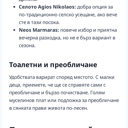
Селото Agios Nikolaos:
добра опция за
по‑традиционно селско усещане, ако вече
сте в тази посока.
Neos Marmaras:
повече избор и приятна
вечерна разходка, но не е бърз вариант в
сезона.
Тоалетни и преобличане
Удобствата варират според мястото. С малки
деца, приемете, че ще се справяте сами с
преобличане и бързо почистване. Голям
муселинов плат или подложка за преобличане
в сянката прави живота по‑лесен.