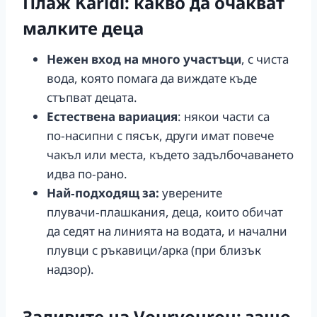
Плаж Karidi: какво да очакват
малките деца
Нежен вход на много участъци
, с чиста
вода, която помага да виждате къде
стъпват децата.
Естествена вариация
: някои части са
по‑насипни с пясък, други имат повече
чакъл или места, където задълбочаването
идва по‑рано.
Най‑подходящ за:
уверените
плувачи‑плашкания, деца, които обичат
да седят на линията на водата, и начални
плувци с ръкавици/арка (при близък
надзор).
Заливите на Vourvourou: защо