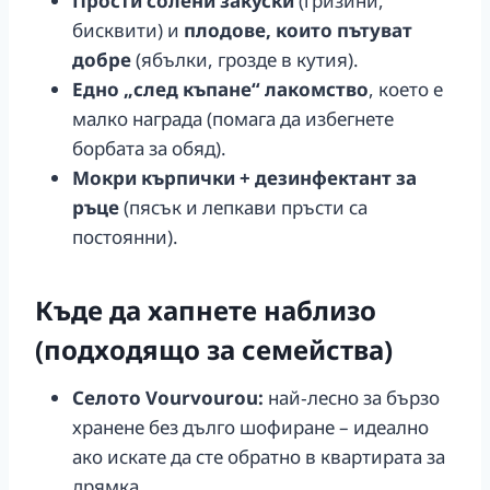
Прости солени закуски
(гризини,
бисквити) и
плодове, които пътуват
добре
(ябълки, грозде в кутия).
Едно „след къпане“ лакомство
, което е
малко награда (помага да избегнете
борбата за обяд).
Мокри кърпички + дезинфектант за
ръце
(пясък и лепкави пръсти са
постоянни).
Къде да хапнете наблизо
(подходящо за семейства)
Селото Vourvourou:
най‑лесно за бързо
хранене без дълго шофиране – идеално
ако искате да сте обратно в квартирата за
дрямка.