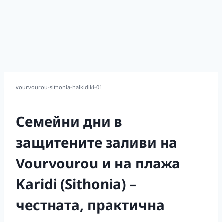
vourvourou-sithonia-halkidiki-01
Семейни дни в
защитените заливи на
Vourvourou и на плажа
Karidi (Sithonia) –
честната, практична