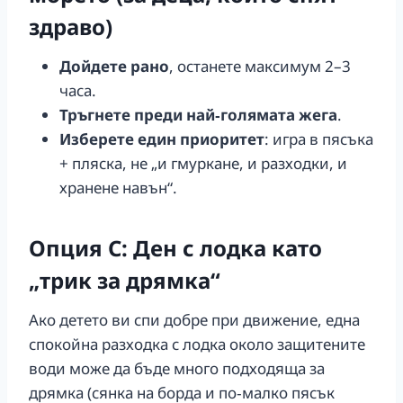
здраво)
Дойдете рано
, останете максимум 2–3
часа.
Тръгнете преди най‑голямата жега
.
Изберете един приоритет
: игра в пясъка
+ пляска, не „и гмуркане, и разходки, и
хранене навън“.
Опция C: Ден с лодка като
„трик за дрямка“
Ако детето ви спи добре при движение, една
спокойна разходка с лодка около защитените
води може да бъде много подходяща за
дрямка (сянка на борда и по‑малко пясък