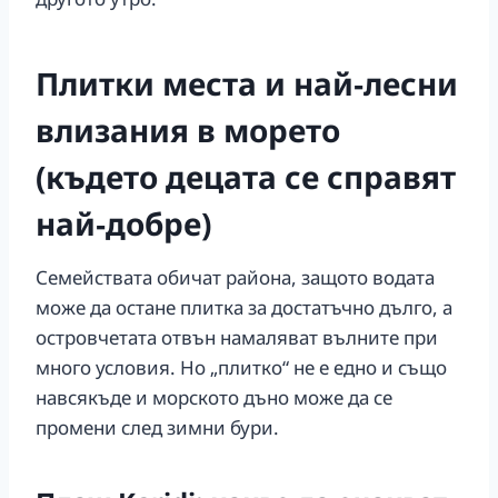
Плитки места и най‑лесни
влизания в морето
(където децата се справят
най‑добре)
Семействата обичат района, защото водата
може да остане плитка за достатъчно дълго, а
островчетата отвън намаляват вълните при
много условия. Но „плитко“ не е едно и също
навсякъде и морското дъно може да се
промени след зимни бури.