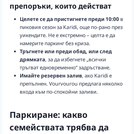
препоръки, които действат
Целете се да пристигнете преди 10:00
в
пиковия сезон за Karidi, още по‑рано през
уикендите. Не е екстремно – целта е да
намерите паркинг без криза.
Тръгнете или преди обяд, или след
дрямката
, за да избегнете „всички
тръгват едновременно“ задръстване.
Имайте резервен залив
, ако Karidi е
препълнен. Vourvourou предлага няколко
входа към по‑спокойни заливи.
Паркиране: какво
семействата трябва да