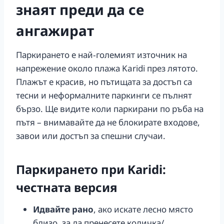
знаят преди да се
ангажират
Паркирането е най‑големият източник на
напрежение около плажа Karidi през лятото.
Плажът е красив, но пътищата за достъп са
тесни и неформалните паркинги се пълнят
бързо. Ще видите коли паркирани по ръба на
пътя – внимавайте да не блокирате входове,
завои или достъп за спешни случаи.
Паркирането при Karidi:
честната версия
Идвайте рано
, ако искате лесно място
близо, за да пренесете количка/