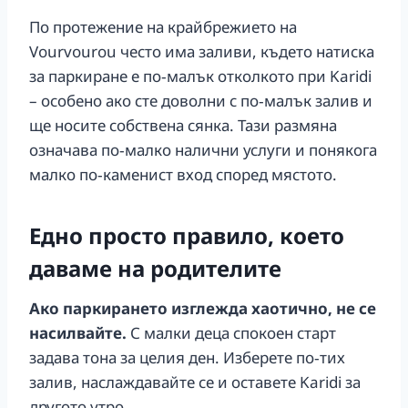
По протежение на крайбрежието на
Vourvourou често има заливи, където натиска
за паркиране е по‑малък отколкото при Karidi
– особено ако сте доволни с по‑малък залив и
ще носите собствена сянка. Тази размяна
означава по‑малко налични услуги и понякога
малко по‑каменист вход според мястото.
Едно просто правило, което
даваме на родителите
Ако паркирането изглежда хаотично, не се
насилвайте.
С малки деца спокоен старт
задава тона за целия ден. Изберете по‑тих
залив, наслаждавайте се и оставете Karidi за
другото утро.