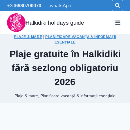
Skip
+30
6980700070
whatsApp
to
content
Halkidiki holidays guide
PLAJE & MARE
|
PLANIFICARE VACANȚĂ & INFORMAȚII
ESENȚIALE
Plaje gratuite în Halkidiki
fără sezlong obligatoriu
2026
Plaje & mare
,
Planificare vacanță & informații esențiale