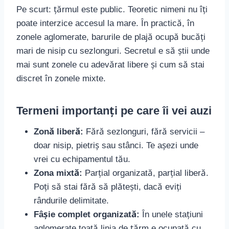
Pe scurt: țărmul este public. Teoretic nimeni nu îți
poate interzice accesul la mare. În practică, în
zonele aglomerate, barurile de plajă ocupă bucăți
mari de nisip cu sezlonguri. Secretul e să știi unde
mai sunt zonele cu adevărat libere și cum să stai
discret în zonele mixte.
Termeni importanți pe care îi vei auzi
Zonă liberă:
Fără sezlonguri, fără servicii –
doar nisip, pietriș sau stânci. Te așezi unde
vrei cu echipamentul tău.
Zona mixtă:
Parțial organizată, parțial liberă.
Poți să stai fără să plătești, dacă eviți
rândurile delimitate.
Fâșie complet organizată:
În unele stațiuni
aglomerate toată linia de țărm e ocupată cu