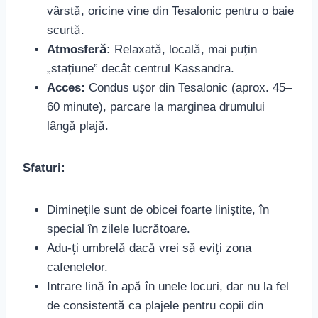
vârstă, oricine vine din Tesalonic pentru o baie
scurtă.
Atmosferă:
Relaxată, locală, mai puțin
„stațiune” decât centrul Kassandra.
Acces:
Condus ușor din Tesalonic (aprox. 45–
60 minute), parcare la marginea drumului
lângă plajă.
Sfaturi:
Diminețile sunt de obicei foarte liniștite, în
special în zilele lucrătoare.
Adu-ți umbrelă dacă vrei să eviți zona
cafenelelor.
Intrare lină în apă în unele locuri, dar nu la fel
de consistentă ca plajele pentru copii din