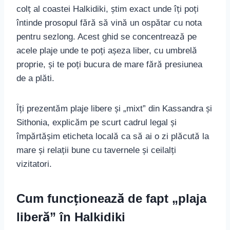
colț al coastei Halkidiki, știm exact unde îți poți
întinde prosopul fără să vină un ospătar cu nota
pentru sezlong. Acest ghid se concentrează pe
acele plaje unde te poți așeza liber, cu umbrelă
proprie, și te poți bucura de mare fără presiunea
de a plăti.
Îți prezentăm plaje libere și „mixt” din Kassandra și
Sithonia, explicăm pe scurt cadrul legal și
împărtășim eticheta locală ca să ai o zi plăcută la
mare și relații bune cu tavernele și ceilalți
vizitatori.
Cum funcționează de fapt „plaja
liberă” în Halkidiki