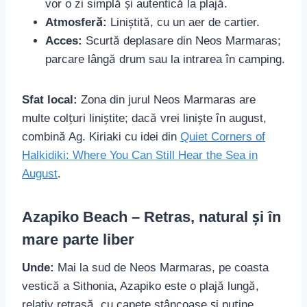
vor o zi simplă și autentică la plajă.
Atmosferă:
Liniștită, cu un aer de cartier.
Acces:
Scurtă deplasare din Neos Marmaras;
parcare lângă drum sau la intrarea în camping.
Sfat local:
Zona din jurul Neos Marmaras are
multe colțuri liniștite; dacă vrei liniște în august,
combină Ag. Kiriaki cu idei din
Quiet Corners of
Halkidiki: Where You Can Still Hear the Sea in
August
.
Azapiko Beach – Retras, natural și în
mare parte liber
Unde:
Mai la sud de Neos Marmaras, pe coasta
vestică a Sithonia, Azapiko este o plajă lungă,
relativ retrasă, cu capete stâncoase și puține