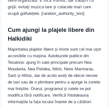
semi-organizată. E încă frumos, dar tratați-l cu
grijă: evitați muzica tare și colacele mari care
ocupă golfulețele. [random_authority_text]
Cum ajungi la plajele libere din
Halkidiki
Majoritatea plajelor libere și mixte sunt cel mai ușor
accesibile cu mașina. Autobuzele publice din
Tesalonic ajung în sate principale precum Nea
Moudania, Nea Potidea, Nikiti, Neos Marmaras,
Sarti și Afitos, dar de acolo aveți de obicei nevoie
de taxi sau de o plimbare pentru a ajunge la zonele
mai liniștite. Orarul, programul și rutele se pot
modifica fără notificare. Verifică întotdeauna
informațiile la fața locului înainte de a călători.