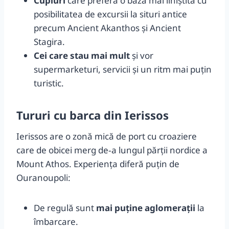
Cupluri
care preferă o bază mai liniștită cu
posibilitatea de excursii la situri antice
precum Ancient Akanthos și Ancient
Stagira.
Cei care stau mai mult
și vor
supermarketuri, servicii și un ritm mai puțin
turistic.
Tururi cu barca din Ierissos
Ierissos are o zonă mică de port cu croaziere
care de obicei merg de‑a lungul părții nordice a
Mount Athos. Experiența diferă puțin de
Ouranoupoli:
De regulă sunt
mai puține aglomerații
la
îmbarcare.