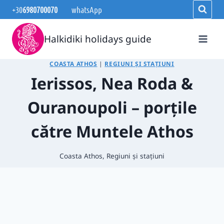
Skip
+30
6980700070
whatsApp
to
content
Halkidiki holidays guide
COASTA ATHOS
|
REGIUNI ȘI STAȚIUNI
Ierissos, Nea Roda &
Ouranoupoli – porțile
către Muntele Athos
Coasta Athos
,
Regiuni și stațiuni