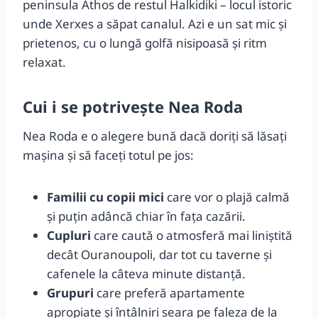
peninsula Athos de restul Halkidiki – locul istoric
unde Xerxes a săpat canalul. Azi e un sat mic și
prietenos, cu o lungă golfă nisipoasă și ritm
relaxat.
Cui i se potrivește Nea Roda
Nea Roda e o alegere bună dacă doriți să lăsați
mașina și să faceți totul pe jos:
Familii cu copii mici
care vor o plajă calmă
și puțin adâncă chiar în fața cazării.
Cupluri
care caută o atmosferă mai liniștită
decât Ouranoupoli, dar tot cu taverne și
cafenele la câteva minute distanță.
Grupuri
care preferă apartamente
apropiate și întâlniri seara pe faleza de la