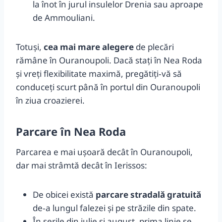
la înot în jurul insulelor Drenia sau aproape
de Ammouliani.
Totuși,
cea mai mare alegere
de plecări
rămâne în Ouranoupoli. Dacă stați în Nea Roda
și vreți flexibilitate maximă, pregătiți‑vă să
conduceți scurt până în portul din Ouranoupoli
în ziua croazierei.
Parcare în Nea Roda
Parcarea e mai ușoară decât în Ouranoupoli,
dar mai strâmtă decât în Ierissos:
De obicei există
parcare stradală gratuită
de‑a lungul falezei și pe străzile din spate.
În serile din iulie și august, prima linie se