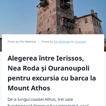
Photo by Filiz Mehmed
|
Photo by
Filiz Mehmed
on
Unsplash
Alegerea între Ierissos,
Nea Roda și Ouranoupoli
pentru excursia cu barca la
Mount Athos
De‑a lungul coastei Athos, trei sate
funcționează împreună ca principalul „sau”