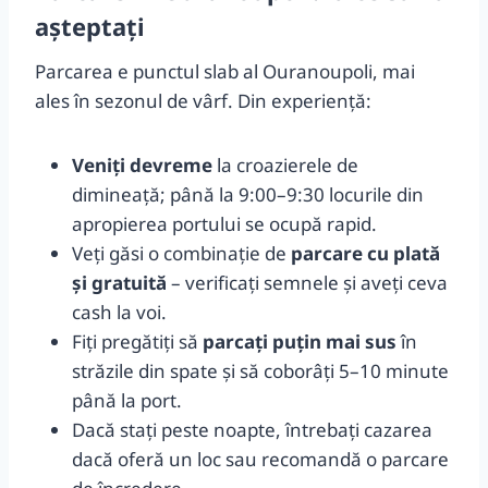
așteptați
Parcarea e punctul slab al Ouranoupoli, mai
ales în sezonul de vârf. Din experiență:
Veniți devreme
la croazierele de
dimineață; până la 9:00–9:30 locurile din
apropierea portului se ocupă rapid.
Veți găsi o combinație de
parcare cu plată
și gratuită
– verificați semnele și aveți ceva
cash la voi.
Fiți pregătiți să
parcați puțin mai sus
în
străzile din spate și să coborâți 5–10 minute
până la port.
Dacă stați peste noapte, întrebați cazarea
dacă oferă un loc sau recomandă o parcare