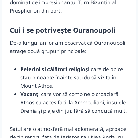
dominat de impresionantul Turn Bizantin al
Prosphorion din port.
Cui i se potrivește Ouranoupoli
De‑a lungul anilor am observat că Ouranoupoli
atrage două grupuri principale:
Pelerini și călători religioși
care de obicei
stau o noapte înainte sau după vizita în
Mount Athos.
Vacanți
care vor să combine o croazieră
Athos cu acces facil la Ammouliani, insulele
Drenia și plaje din jur, fără să conducă mult.
Satul are o atmosferă mai aglomerată, aproape
de tip resort, față de Ierissos sau Nea Roda, cu