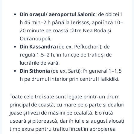
Din orașul/ aeroportul Salonic
: de obicei 1
h 45 min–2 h până la Ierissos, apoi încă 10–
20 minute pe coastă către Nea Roda și
Ouranoupoli.
Din Kassandra
(de ex. Pefkochori): de
regulă 1,5–2 h, în funcție de trafic și de
lucrările de vară.
Din Sithonia
(de ex. Sarti): în general 1–1,5
h pe drumul interior prin centrul Halkidiki.
Toate cele trei sate sunt legate printr‑un drum
principal de coastă, cu mare pe o parte și dealuri
joase şi livezi de măslini pe cealaltă. E o rută
ușoară și pitorească, dar în iulie și august alocați
timp extra pentru traficul încet în apropierea