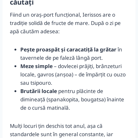
căutați
Fiind un oraș‑port funcțional, Ierissos are o
tradiție solidă de fructe de mare. După o zi pe
apă căutăm adesea:
Pește proaspăt și caracatiță la grătar
în
tavernele de pe faleză lângă port.
Meze simple
– dovlecei prăjiți, brânzeturi
locale, gavros (anșoa) – de împărțit cu ouzo
sau tsipouro.
Brutării locale
pentru plăcinte de
dimineață (spanakopita, bougatsa) înainte
de o cursă matinală.
Mulți locuri țin deschis tot anul, așa că
standardele sunt în general constante, iar