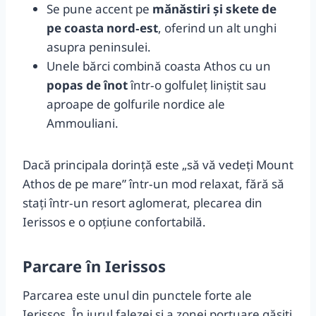
Se pune accent pe
mănăstiri și skete de
pe coasta nord‑est
, oferind un alt unghi
asupra peninsulei.
Unele bărci combină coasta Athos cu un
popas de înot
într‑o golfuleț liniștit sau
aproape de golfurile nordice ale
Ammouliani.
Dacă principala dorință este „să vă vedeți Mount
Athos de pe mare” într‑un mod relaxat, fără să
stați într‑un resort aglomerat, plecarea din
Ierissos e o opțiune confortabilă.
Parcare în Ierissos
Parcarea este unul din punctele forte ale
Ierissos. În jurul falezei și a zonei portuare găsiți