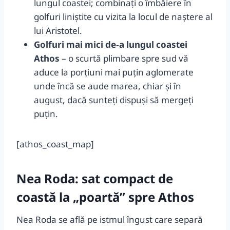
lungul coastei; combinați o îmbăiere în
golfuri liniștite cu vizita la locul de naștere al
lui Aristotel.
Golfuri mai mici de‑a lungul coastei
Athos
– o scurtă plimbare spre sud vă
aduce la porțiuni mai puțin aglomerate
unde încă se aude marea, chiar și în
august, dacă sunteți dispuși să mergeți
puțin.
[athos_coast_map]
Nea Roda: sat compact de
coastă la „poartă” spre Athos
Nea Roda se află pe istmul îngust care separă