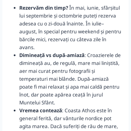
Rezervăm din timp?
În mai, iunie, sfârșitul
lui septembrie și octombrie puteți rezerva
adesea cu o zi‑două înainte. În iulie–
august, în special pentru weekend și pentru
bărcile mici, rezervați cu câteva zile în
avans.
Dimineață vs după‑amiază
: Croazierele de
dimineață au, de regulă, mare mai liniștită,
aer mai curat pentru fotografii și
temperaturi mai blânde. După‑amiază
poate fi mai relaxat și apa mai caldă pentru
înot, dar poate apărea ceață în jurul
Muntelui Sfânt.
Vremea contează
: Coasta Athos este în
general ferită, dar vânturile nordice pot
agita marea. Dacă suferiți de rău de mare,