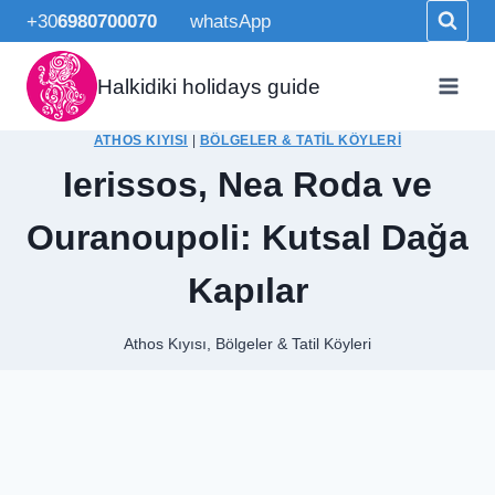
Skip
+30
6980700070
whatsApp
to
content
Halkidiki holidays guide
ATHOS KIYISI
|
BÖLGELER & TATIL KÖYLERI
Ierissos, Nea Roda ve
Ouranoupoli: Kutsal Dağa
Kapılar
Athos Kıyısı
,
Bölgeler & Tatil Köyleri