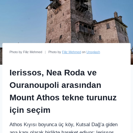
Photo by Filiz Mehmed
|
Photo by
Filiz Mehmed
on
Unsplash
Ierissos, Nea Roda ve
Ouranoupoli arasından
Mount Athos tekne turunuz
için seçim
Athos Kıyısı boyunca üç köy, Kutsal Dağ’a giden
ana kapı olarak birlikte hareket ediyor: Ierissos,