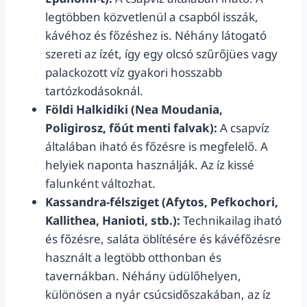
legtöbben közvetlenül a csapból isszák,
kávéhoz és főzéshez is. Néhány látogató
szereti az ízét, így egy olcsó szűrőjües vagy
palackozott víz gyakori hosszabb
tartózkodásoknál.
Földi Halkidiki (Nea Moudania,
Poligirosz, főút menti falvak):
A csapvíz
általában iható és főzésre is megfelelő. A
helyiek naponta használják. Az íz kissé
falunként változhat.
Kassandra-félsziget (Afytos, Pefkochori,
Kallithea, Hanioti, stb.):
Technikailag iható
és főzésre, saláta öblítésére és kávéfőzésre
használt a legtöbb otthonban és
tavernákban. Néhány üdülőhelyen,
különösen a nyár csúcsidőszakában, az íz