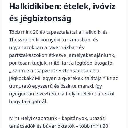
Halkidikiben: ételek, ivóvíz
és jégbiztonság
Több mint 20 év tapasztalattal a Halkidiki és
Thesszaloniki környéki turizmusban, és
ugyanazokban a tavernákban és
partszakaszokon étkezve, amelyeket ajánlunk,
pontosan tudjuk, mitől tart a legtöbb látogató:
„Iszom-e a csapvizet? Biztonságosak-e a
jégkockák? Mi legyen a gyerekek salátája?” Ez az
útmutató egyszerű és őszinte marad, így
nyugodtan élvezheted a helyi ételeket anélkül,
hogy találgatnál.
Mint Helyi csapatunk – kapitányok, utazási
tanácsadók és búvár oktatók – több mint 20