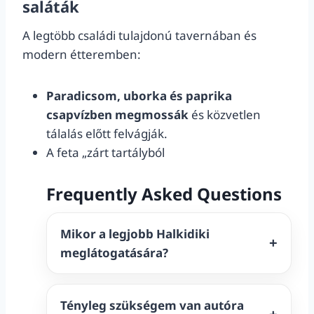
saláták
A legtöbb családi tulajdonú tavernában és
modern étteremben:
Paradicsom, uborka és paprika
csapvízben megmossák
és közvetlen
tálalás előtt felvágják.
A feta „zárt tartályból
Frequently Asked Questions
Mikor a legjobb Halkidiki
meglátogatására?
Tényleg szükségem van autóra