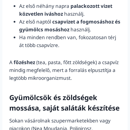
Az első néhány napra
palackozott vizet
közvetlen iváshoz
használj.
Az első naptól
csapvizet a fogmosáshoz és
gyümölcs mosáshoz
használj.
Ha minden rendben van, fokozatosan térj
át több csapvízre.
A
főzéshez
(tea, pasta, főtt zöldségek) a csapvíz
mindig megfelelő, mert a forralás elpusztítja a
legtöbb mikroorganizmust.
Gyümölcsök és zöldségek
mossása, saját saláták készítése
Sokan vásárolnak szupermarketekben vagy
piacokon (Nea Moudania, Poligirosz,