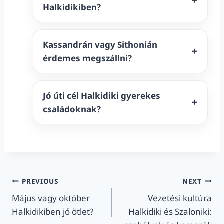
Halkidikiben?
Kassandrán vagy Sithonián
érdemes megszállni?
Jó úti cél Halkidiki gyerekes
családoknak?
Post
PREVIOUS
NEXT
Május vagy október
Vezetési kultúra
navigation
Halkidikiben jó ötlet?
Halkidiki és Szaloniki: