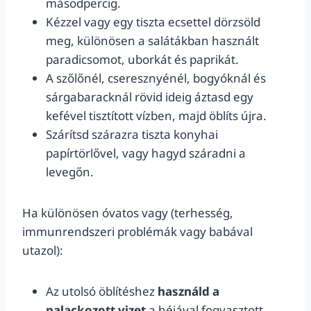
másodpercig.
Kézzel vagy egy tiszta ecsettel dörzsöld
meg, különösen a salátákban használt
paradicsomot, uborkát és paprikát.
A szőlőnél, cseresznyénél, bogyóknál és
sárgabaracknál rövid ideig áztasd egy
kefével tisztított vízben, majd öblíts újra.
Szárítsd szárazra tiszta konyhai
papírtörlővel, vagy hagyd száradni a
levegőn.
Ha különösen óvatos vagy (terhesség,
immunrendszeri problémák vagy babával
utazol):
Az utolsó öblítéshez
használd a
palackozott vizet
a héjával fogyasztott