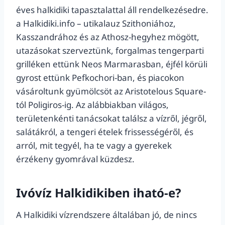
éves halkidiki tapasztalattal áll rendelkezésedre.
a Halkidiki.info – utikalauz Szithoniához,
Kasszandrához és az Athosz-hegyhez mögött,
utazásokat szerveztünk, forgalmas tengerparti
grilléken ettünk Neos Marmarasban, éjfél körüli
gyrost ettünk Pefkochori-ban, és piacokon
vásároltunk gyümölcsöt az Aristotelous Square-
tól Poligiros-ig. Az alábbiakban világos,
területenkénti tanácsokat találsz a vízről, jégről,
salátákról, a tengeri ételek frissességéről, és
arról, mit tegyél, ha te vagy a gyerekek
érzékeny gyomrával küzdesz.
Ivóvíz Halkidikiben iható-e?
A Halkidiki vízrendszere általában jó, de nincs