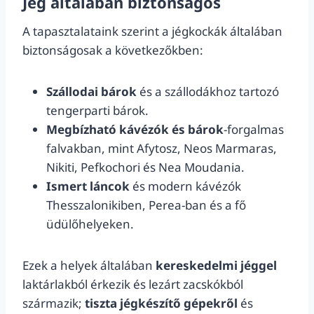
Jég általában biztonságos
A tapasztalataink szerint a jégkockák általában
biztonságosak a következőkben:
Szállodai bárok
és a szállodákhoz tartozó
tengerparti bárok.
Megbízható kávézók és bárok
-forgalmas
falvakban, mint Afytosz, Neos Marmaras,
Nikiti, Pefkochori és Nea Moudania.
Ismert láncok
és modern kávézók
Thesszalonikiben, Perea-ban és a fő
üdülőhelyeken.
Ezek a helyek általában
kereskedelmi jéggel
laktárlakból érkezik és lezárt zacskókból
származik;
tiszta jégkészítő gépekről
és