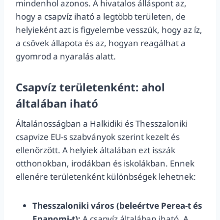
mindenhol azonos. A hivatalos álláspont az,
hogy a csapvíz iható a legtöbb területen, de
helyieként azt is figyelembe vesszük, hogy az íz,
a csövek állapota és az, hogyan reagálhat a
gyomrod a nyaralás alatt.
Csapvíz területenként: ahol
általában iható
Általánosságban a Halkidiki és Thesszaloniki
csapvize EU-s szabványok szerint kezelt és
ellenőrzött. A helyiek általában ezt isszák
otthonokban, irodákban és iskolákban. Ennek
ellenére területenként különbségek lehetnek:
Thesszaloniki város (beleértve Perea-t és
Epanomi-t):
A csapvíz általában iható. A