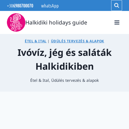
Skip
+30
6980700070
whatsApp
to
content
Halkidiki holidays guide
ÉTEL & ITAL
|
ÜDÜLÉS TERVEZÉS & ALAPOK
Ivóvíz, jég és saláták
Halkidikiben
Étel & Ital
,
Üdülés tervezés & alapok