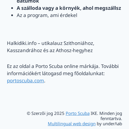
dátumok
A szálloda vagy a környék, ahol megszállsz
Az a program, ami érdekel
Halkidiki.info – utikalauz Szithoniához,
Kasszandrához és az Athosz-hegyhez
Ez az oldal a Porto Scuba online márkája. További
információkért látogasd meg főoldalunkat:
portoscuba.com
.
© Szerzői jog 2025
Porto Scuba
IKE. Minden jog
fenntartva.
Multilingual web design
by underΛab