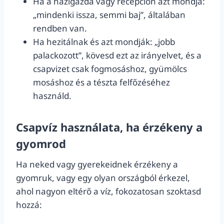
Ha a házigazda vagy recepción azt mondja:
„mindenki issza, semmi baj”, általában
rendben van.
Ha hezitálnak és azt mondják: „jobb
palackozott”, kövesd ezt az irányelvet, és a
csapvizet csak fogmosáshoz, gyümölcs
mosáshoz és a tészta felfőzéséhez
használd.
Csapvíz használata, ha érzékeny a
gyomrod
Ha neked vagy gyerekeidnek érzékeny a
gyomruk, vagy egy olyan országból érkezel,
ahol nagyon eltérő a víz, fokozatosan szoktasd
hozzá: