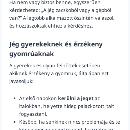
Ha nem vagy biztos benne, egyszerűen
kérdezheted: „A jég zacskóból vagy a gépből
van?” A legtöbb alkalmazott őszintén válaszol,
és hozzászoktak ehhez a kérdéshez.
Jég gyerekeknek és érzékeny
gyomrúaknak
A gyerekek és olyan felnőttek esetében,
akiknek érzékeny a gyomruk, általában ezt
javasoljuk:
Az első napokon
kerülni a jeget
az
italokban, helyette hideg palackozott italt
fogyasztani.
Később, ha senkinek nincs problémája és te
kényelmesen érzed magad, fokozatosan