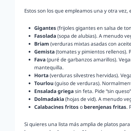
Estos son los que empleamos una y otra vez, 
Gigantes
(frijoles gigantes en salsa de 
Fasolada
(sopa de alubias). A menudo veg
Briam
(verduras mixtas asadas con aceite
Gemista
(tomates y pimientos rellenos). P
Fava
(puré de garbanzos amarillos). Vega
mantequilla.
Horta
(verduras silvestres hervidas). Vega
Tourlou
(guiso de verduras). Normalmente
Ensalada griega
sin feta. Pide “sin queso
Dolmadakia
(hojas de vid). A menudo veg
Calabacines fritos
o
berenjenas fritas
. 
Si quieres una lista más amplia de platos para