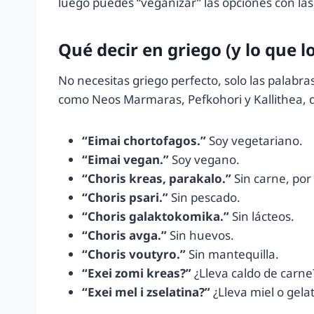
luego puedes “veganizar” las opciones con las
Qué decir en griego (y lo que 
No necesitas griego perfecto, solo las palabr
como Neos Marmaras, Pefkohori y Kallithea, d
“Eimai chortofagos.”
Soy vegetariano.
“Eimai vegan.”
Soy vegano.
“Choris kreas, parakalo.”
Sin carne, por 
“Choris psari.”
Sin pescado.
“Choris galaktokomika.”
Sin lácteos.
“Choris avga.”
Sin huevos.
“Choris voutyro.”
Sin mantequilla.
“Exei zomi kreas?”
¿Lleva caldo de carne
“Exei mel i zselatina?”
¿Lleva miel o gela