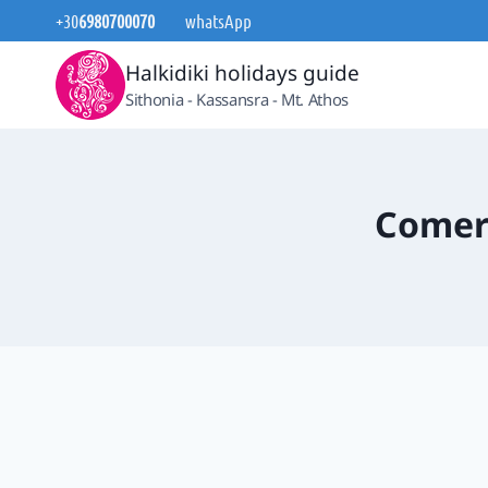
Saltar
+30
6980700070
whatsApp
al
Halkidiki holidays guide
contenido
Sithonia - Kassansra - Mt. Athos
Comer 