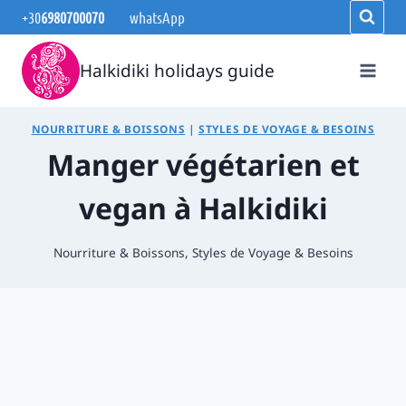
Aller
+30
6980700070
whatsApp
au
contenu
Halkidiki holidays guide
NOURRITURE & BOISSONS
|
STYLES DE VOYAGE & BESOINS
Manger végétarien et
vegan à Halkidiki
Nourriture & Boissons
,
Styles de Voyage & Besoins