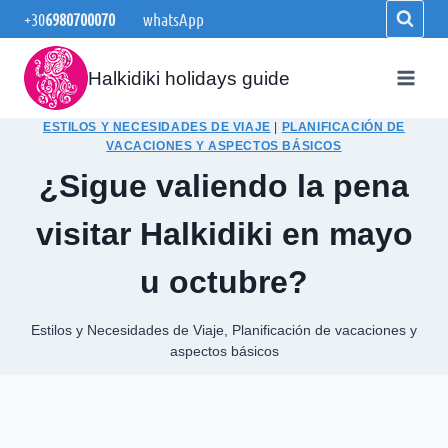
Saltar
+30
6980700070
whatsApp
al
contenido
Halkidiki holidays guide
ESTILOS Y NECESIDADES DE VIAJE
|
PLANIFICACIÓN DE
VACACIONES Y ASPECTOS BÁSICOS
¿Sigue valiendo la pena
visitar Halkidiki en mayo
u octubre?
Estilos y Necesidades de Viaje
,
Planificación de vacaciones y
aspectos básicos