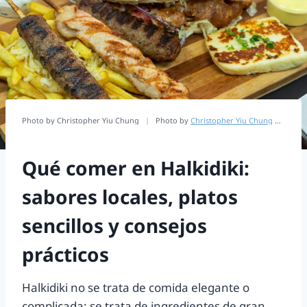
Photo by Christopher Yiu Chung
|
Photo by
Christopher Yiu Chung
on
Unspl
Qué comer en Halkidiki:
sabores locales, platos
sencillos y consejos
prácticos
Halkidiki no se trata de comida elegante o
complicada: se trata de ingredientes de gran