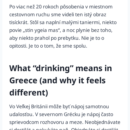
Po viac než 20 rokoch pôsobenia v miestnom
cestovnom ruchu sme videli ten istý obraz
tisíckrát. Stôl sa naplní malými taniermi, niekto
povie „stin ygeia mas“, a noc plynie bez toho,
aby niekto prahol po prebytku. Nie je to o
opitosti. Je to o tom, že sme spolu.
What “drinking” means in
Greece (and why it feels
different)
Vo Veľkej Británii môže byť nápoj samotnou
udalosťou. V severnom Grécku je nápoj často
sprievodcom rozhovoru a meze. Neobjednávate
si destilát a nekukáte naň. Objednáte si destilát