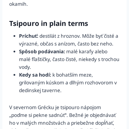
okamih.
Tsipouro in plain terms
Príchuť:
destilát z hroznov. Môže byť čisté a
výrazné, občas s anízom, často bez neho.
Spôsob podávania:
malé karafy alebo
malé fľaštičky, často čisté, niekedy s trochou
vody.
Kedy sa hodí:
k bohatším meze,
grilovaným kúskom a dlhým rozhovorom v
dedinskej taverne.
V severnom Grécku je tsipouro nápojom
„poďme si pekne sadnúť“. Bežné je objednávať
ho v malých množstvách a priebežne dopĺňať,