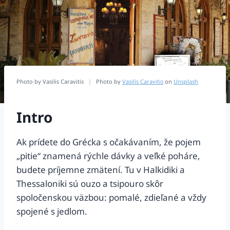
Photo by Vasilis Caravitis
|
Photo by
Vasilis Caravitis
on
Unsplash
Intro
Ak prídete do Grécka s očakávaním, že pojem
„pitie“ znamená rýchle dávky a veľké poháre,
budete príjemne zmätení. Tu v Halkidiki a
Thessaloniki sú ouzo a tsipouro skôr
spoločenskou väzbou: pomalé, zdieľané a vždy
spojené s jedlom.