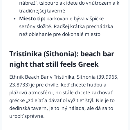
nábreží, tsipouro ak idete do vnútrozemia k
tradičnejšej taverně
Miesto tip:
parkovanie býva v špičke
sezóny složité. Radšej krátka prechádzka
než obiehanie pre dokonalé miesto
Tristinika (Sithonia): beach bar
night that still feels Greek
Ethnik Beach Bar v Tristinika, Sithonia (39.9965,
23.8733) je pre chvíle, keď chcete hudbu a
plážovú atmosféru, no stále chcete zachovať
grécke „zdieľať a dávať ol vyžitie“ štýl. Nie je to
dedinská tavern, je to iný nálada, ale dá sa to
urobiť správne.