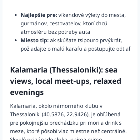
Najlepšie pre:
víkendové výlety do mesta,
gurmánov, cestovateľov, ktorí chcú
atmosféru bez potreby auta
Miesto tip:
ak skúšate tsipouro prvýkrát,
požiadajte o malú karafu a postupujte odtiaľ
Kalamaria (Thessaloniki): sea
views, local meet-ups, relaxed
evenings
Kalamaria, okolo námorného klubu v
Thessaloniki (40.5876, 22.9426), je obľúbená
pre pokojnejšiu prechádzku pri mori a drink s
meze, ktoré pôsobí viac miestne než centrálné.
Skvelé pri západe slnka, najmä mimo