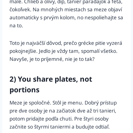
malé. Chlieb a olivy, dip, tanier paradajok a feta,
čokoľvek. Na mnohých miestach sa meze objaví
automaticky s prvým kolom, no nespoliehajte sa
na to.
Toto je najväčší dôvod, prečo grécke pitie vyzerá
pokojnejšie. Jedlo je vždy tam, spomalí všetko.
Navyše, je to príjemné, nie je to tak?
2) You share plates, not
portions
Meze je spoločné. Stôl je menu. Dobrý prístup
pre dve osoby je na začiatok dve až tri tanieri,
potom pridajte podľa chuti. Pre štyri osoby
začnite so štyrmi taniermi a budujte odtiaľ.