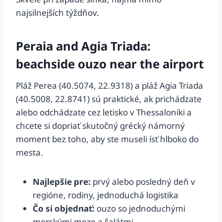
najsilnejších týždňov.
Peraia and Agia Triada:
beachside ouzo near the airport
Pláž Perea (40.5074, 22.9318) a pláž Agia Triada
(40.5008, 22.8741) sú praktické, ak prichádzate
alebo odchádzate cez letisko v Thessaloniki a
chcete si dopriať skutočný grécký námorný
moment bez toho, aby ste museli ísť hlboko do
mesta.
Najlepšie pre:
prvý alebo posledný deň v
regióne, rodiny, jednoduchá logistika
Čo si objednať:
ouzo so jednoduchými
morskými meze a šalátmi