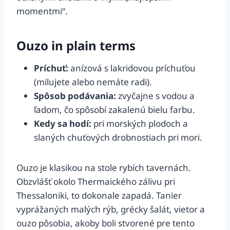
momentmi“.
Ouzo in plain terms
Príchuť:
anízová s lakridovou príchuťou
(milujete alebo nemáte radi).
Spôsob podávania:
zvyčajne s vodou a
ľadom, čo spôsobí zakalenú bielu farbu.
Kedy sa hodí:
pri morských plodoch a
slaných chuťových drobnostiach pri mori.
Ouzo je klasikou na stole rybích tavernách.
Obzvlášť okolo Thermaického zálivu pri
Thessaloniki, to dokonale zapadá. Tanier
vyprážaných malých rýb, grécky šalát, vietor a
ouzo pôsobia, akoby boli stvorené pre tento