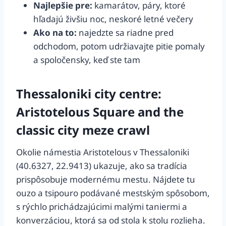
Najlepšie pre:
kamarátov, páry, ktoré
hľadajú živšiu noc, neskoré letné večery
Ako na to:
najedzte sa riadne pred
odchodom, potom udržiavajte pitie pomaly
a spoločensky, keď ste tam
Thessaloniki city centre:
Aristotelous Square and the
classic city meze crawl
Okolie námestia Aristotelous v Thessaloniki
(40.6327, 22.9413) ukazuje, ako sa tradícia
prispôsobuje modernému mestu. Nájdete tu
ouzo a tsipouro podávané mestským spôsobom,
s rýchlo prichádzajúcimi malými taniermi a
konverzáciou, ktorá sa od stola k stolu rozlieha.