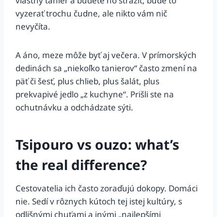
vlastný tanier a budete ho strážiť, bude to
vyzerať trochu čudne, ale nikto vám nič
nevyčíta.
A áno, meze môže byť aj večera. V prímorských
dedinách sa „niekoľko tanierov“ často zmení na
päť či šesť, plus chlieb, plus šalát, plus
prekvapivé jedlo „z kuchyne“. Prišli ste na
ochutnávku a odchádzate sýti.
Tsipouro vs ouzo: what’s
the real difference?
Cestovatelia ich často zoraďujú dokopy. Domáci
nie. Sedí v rôznych kútoch tej istej kultúry, s
odlišnými chuťami a inými „najlepšími