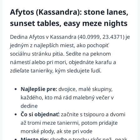
Afytos (Kassandra): stone lanes,
sunset tables, easy meze nights
Dedina Afytos v Kassandra (40.0999, 23.4371) je
jedným z najlepších miest, ako pochopiť
sociálnu stránku pitia. Sedíte na peknom
námestí alebo pri mori, objednáte karafu a
zdieľate tanieriky, kým sledujete ľudí.
Najlepšie pre:
dvojice, malé skupiny,
každého, kto má rád malebný večer v
dedine
Čo si objednať:
začnite s tsipouro a dvomi
až tromi meze taniermi, potom pridajte
morské plody, ak ste pri vode
Miesto tip:
choďte o trochu skôr než „peak