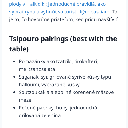
plody v Halkidiki: Jednoduché pravidlá, ako
vybrať rybu a vyhnúť sa turistickým pasciam
. To
je to, čo hovoríme priateľom, keď prídu navštíviť.
Tsipouro pairings (best with the
table)
Pomazánky ako tzatziki, tirokafteri,
melitzanosalata
Saganaki syr, grilované syrivé kúsky typu
halloumi, vyprážané kúsky
Soutzoukakia alebo iné korenené mäsové
meze
Pečené papriky, huby, jednoduchá
grilovaná zelenina