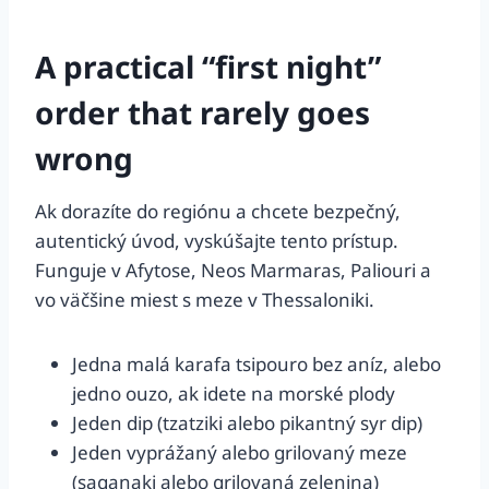
A practical “first night”
order that rarely goes
wrong
Ak dorazíte do regiónu a chcete bezpečný,
autentický úvod, vyskúšajte tento prístup.
Funguje v Afytose, Neos Marmaras, Paliouri a
vo väčšine miest s meze v Thessaloniki.
Jedna malá karafa tsipouro bez aníz, alebo
jedno ouzo, ak idete na morské plody
Jeden dip (tzatziki alebo pikantný syr dip)
Jeden vyprážaný alebo grilovaný meze
(saganaki alebo grilovaná zelenina)