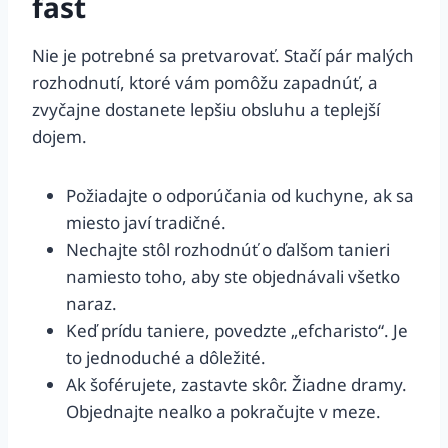
fast
Nie je potrebné sa pretvarovať. Stačí pár malých
rozhodnutí, ktoré vám pomôžu zapadnúť, a
zvyčajne dostanete lepšiu obsluhu a teplejší
dojem.
Požiadajte o odporúčania od kuchyne, ak sa
miesto javí tradičné.
Nechajte stôl rozhodnúť o ďalšom tanieri
namiesto toho, aby ste objednávali všetko
naraz.
Keď prídu taniere, povedzte „efcharisto“. Je
to jednoduché a dôležité.
Ak šoférujete, zastavte skôr. Žiadne dramy.
Objednajte nealko a pokračujte v meze.