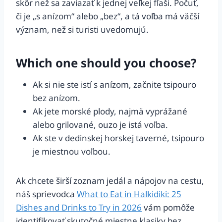
skôr než sa zaviazať k jednej veľkej fľaši. Počuť,
či je „s anízom“ alebo „bez“, a tá voľba má väčší
význam, než si turisti uvedomujú.
Which one should you choose?
Ak si nie ste istí s anízom, začnite tsipouro
bez anízom.
Ak jete morské plody, najmä vyprážané
alebo grilované, ouzo je istá voľba.
Ak ste v dedinskej horskej taverné, tsipouro
je miestnou voľbou.
Ak chcete širší zoznam jedál a nápojov na cestu,
náš sprievodca
What to Eat in Halkidiki: 25
Dishes and Drinks to Try in 2026
vám pomôže
identifikovať skutočné miestne klasiky bez