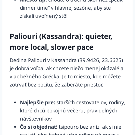
dinner time“ v hlavnej sezóne, aby ste
získali uvoľnený stôl
Paliouri (Kassandra): quieter,
more local, slower pace
Dedina Paliouri v Kassandra (39.9426, 23.6625)
je dobrá voľba, ak chcete niečo menej okázalé a
viac bežného Grécka. Je to miesto, kde môžete
zotrvať bez pocitu, že zaberáte priestor.
Najlepšie pre:
starších cestovateľov, rodiny,
ktoré chcú pokojnú večeru, pravidelných
návštevníkov
Čo si objednať:
tsipouro bez aníz, ak si nie
ste istí, plus jednoduché grilované meze a