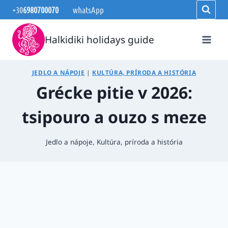
Skip
+30
6980700070
whatsApp
to
content
Halkidiki holidays guide
JEDLO A NÁPOJE
|
KULTÚRA, PRÍRODA A HISTÓRIA
Grécke pitie v 2026:
tsipouro a ouzo s meze
Jedlo a nápoje
,
Kultúra, príroda a história