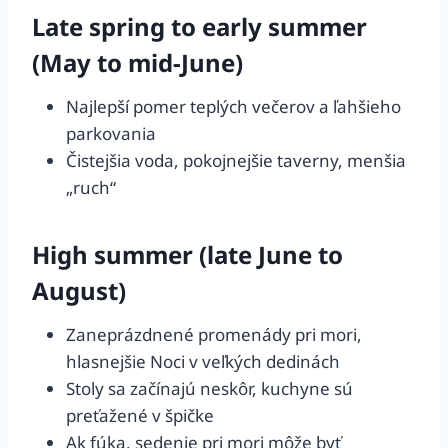
Late spring to early summer
(May to mid-June)
Najlepší pomer teplých večerov a ľahšieho
parkovania
Čistejšia voda, pokojnejšie taverny, menšia
„ruch“
High summer (late June to
August)
Zaneprázdnené promenády pri mori,
hlasnejšie Noci v veľkých dedinách
Stoly sa začínajú neskôr, kuchyne sú
preťažené v špičke
Ak fúka, sedenie pri mori môže byť