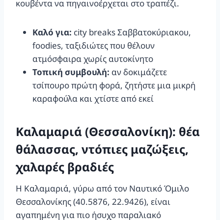
κουβέντα να πηγαινοέρχεται στο τραπέζι.
Καλό για:
city breaks Σαββατοκύριακου,
foodies, ταξιδιώτες που θέλουν
ατμόσφαιρα χωρίς αυτοκίνητο
Τοπική συμβουλή:
αν δοκιμάζετε
τσίπουρο πρώτη φορά, ζητήστε μια μικρή
καραφούλα και χτίστε από εκεί
Καλαμαριά (Θεσσαλονίκη): θέα
θάλασσας, ντόπιες μαζώξεις,
χαλαρές βραδιές
Η Καλαμαριά, γύρω από τον Ναυτικό Όμιλο
Θεσσαλονίκης (40.5876, 22.9426), είναι
αγαπημένη για πιο ήσυχο παραλιακό