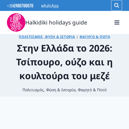
Skip
+30
6980700070
whatsApp
to
content
Halkidiki holidays guide
ΠΟΛΙΤΙΣΜΌΣ, ΦΎΣΗ & ΙΣΤΟΡΊΑ
|
ΦΑΓΗΤΌ & ΠΟΤΌ
Στην Ελλάδα το 2026:
Τσίπουρο, ούζο και η
κουλτούρα του μεζέ
Πολιτισμός, Φύση & Ιστορία
,
Φαγητό & Ποτό