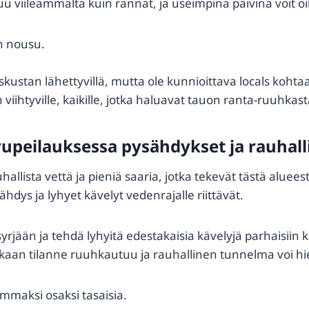
untuu viileämmältä kuin rannat, ja useimpina päivinä voit o
n nousu.
skustan lähettyvillä, mutta ole kunnioittava locals koht
viihtyville, kaikille, jotka haluavat tauon ranta-ruuhkast
vupeilauksessa pysähdykset ja rauhal
allista vettä ja pieniä saaria, jotka tekevät tästä alueest
ys ja lyhyet kävelyt vedenrajalle riittävät.
 syrjään ja tehdä lyhyitä edestakaisia kävelyjä parhaisi
ikaan tilanne ruuhkautuu ja rauhallinen tunnelma voi hie
mmaksi osaksi tasaisia.