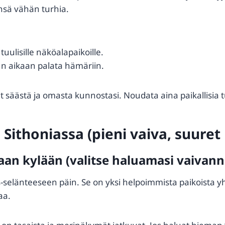
eensä vähän turhia.
tuulisille näköalapaikoille.
un aikaan palata hämäriin.
at säästä ja omasta kunnostasi. Noudata aina paikallisia tu
 Sithoniassa (pieni vaiva, suure
haan kylään (valitse haluamasi vaivan
os-selänteeseen päin. Se on yksi helpoimmista paikoista yh
aa.