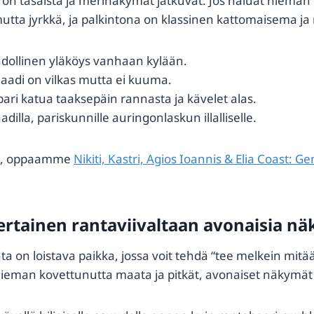
 on tasaista ja merinäkymät jatkuvat. Jos haluat hiema
mutta jyrkkä, ja palkintona on klassinen kattomaisema ja 
ollinen yläköys vanhaan kylään.
naadi on vilkas mutta ei kuuma.
ri katua taaksepäin rannasta ja kävelet alas.
la, pariskunnille auringonlaskun illalliselle.
lle, oppaamme
Nikiti, Kastri, Agios Ioannis & Elia Coast: Ge
kertainen rantaviivaltaan avonaisia n
nta on loistava paikka, jossa voit tehdä “tee melkein mitä
ieman kovettunutta maata ja pitkät, avonaiset näkymät