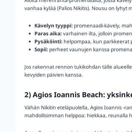
Aloita merenranta-promenadilta, jossa kävely
vanhaa kylää (Palios Nikitis). Nousu on lyhyt 
Kävelyn tyyppi:
promenaadi-kävely, mahd
Paras aika:
varhainen ilta, jolloin prome
Pysäköinti:
helpompaa, kun parkkeerat pa
Sopii:
perheet vaunujen kanssa promenaadil
Jos rakennat rennon tukikohdan tälle aluee
kevyiden päivien kanssa.
2) Agios Ioannis Beach: yksin
Vähän Nikitin eteläpuolella, Agios Ioannis -ra
mahdollisimman helppoa: hiekkaa, reunalla h