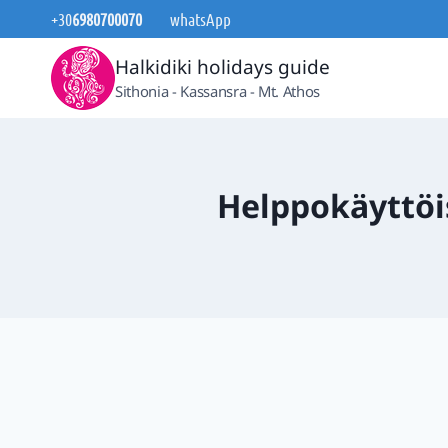
Siirry
+30
6980700070
whatsApp
sisältöön
Halkidiki holidays guide
Sithonia - Kassansra - Mt. Athos
Helppokäyttöis