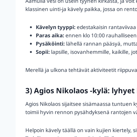
Aamulla vesi on usein tyynen kirkasta, ja voit
klassinen uinti-ja kävely paikka, jossa on rent
Kävelyn tyyppi:
edestakaisin rantaviivaa 
Paras aika:
ennen klo 10:00 rauhalliseen, 
Pysäköinti:
lähellä rannan pääsyä, mutta
Sopii:
lapsille, isovanhemmille, kaikille, 
Merellä ja ulkona tehtävät aktiviteetit riippuv
3) Agios Nikolaos -kylä: lyhyet
Agios Nikolaos sijaitsee sisämaassa tuntuen kyl
toimii hyvin rennon pysähdyksenä rantojen väl
Helpoin kävely täällä on vain kujien kiertely,