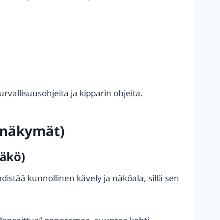
rvallisuusohjeita ja kipparin ohjeita.
t näkymät)
näkö)
distää kunnollinen kävely ja näköala, sillä sen