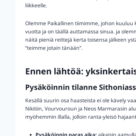
liikkeelle.
Olemme Paikallinen tiimimme, johon kuuluu kipp
vuotta ja on täällä auttamassa sinua. ja olem
näitä pieniä reittejä kerta toisensa jälkeen ystä
“teimme jotain tänään”.
Ennen lähtöä: yksinkertais
Pysäköinnin tilanne Sithonias
Kesällä suurin osa haasteista ei ole kävely 
Nikitiin, Vourvouroun ja Neos Marmarasin alue
myöhemmin illalla, jolloin ranta-yleisö hajaan
Pysäköinnin paras aika:
aikaisin aamulla