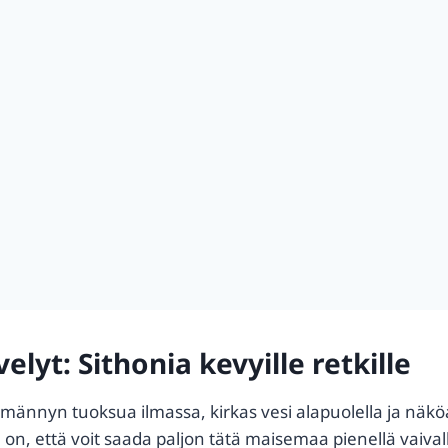
lyt: Sithonia kevyille retkille
 männyn tuoksua ilmassa, kirkas vesi alapuolella ja näköa
n, että voit saada paljon tätä maisemaa pienellä vaivall