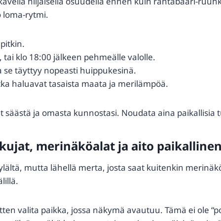
 kävellä hiljaisella osuudella ennen kuin rantabaari-ruuhk
o loma-rytmi.
pitkin.
tai klo 18:00 jälkeen pehmeälle valolle.
 se täyttyy nopeasti huippukesinä.
jotka haluavat tasaista maata ja merilämpöä.
at säästä ja omasta kunnostasi. Noudata aina paikallisia tu
 kujat, merinäköalat ja aito paikalline
ältä, mutta lähellä merta, josta saat kuitenkin merinäköal
illä.
 sitten valita paikka, jossa näkymä avautuu. Tämä ei ole “