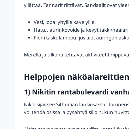
yllättää. Tennarit riittävät. Sandaalit ovat yl
Vesi, jopa lyhyille kävelyille.
Hattu, aurinkovoide ja kevyt takki/haalari 
Pieni taskulamppu, jos aiot auringonlask
Merellä ja ulkona tehtävät aktiviteetit riippuv
Helppojen näköalareittien
1) Nikitin rantabulevardi van
Nikiti sijaitsee Sithonian länsiosassa, Torone
voi tehdä osissa ja pysähtyä silloin, kun huvitt