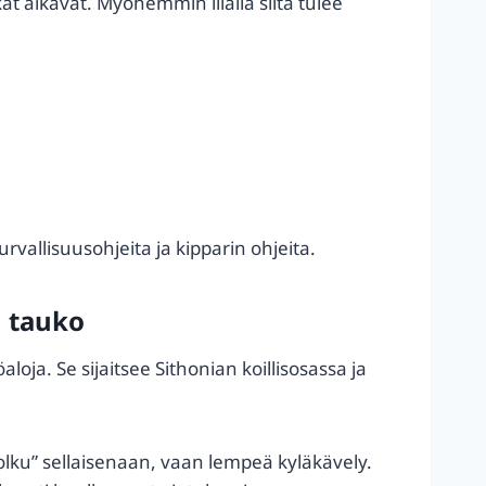
at alkavat. Myöhemmin illalla siitä tulee
rvallisuusohjeita ja kipparin ohjeita.
n tauko
oja. Se sijaitsee Sithonian koillisosassa ja
polku” sellaisenaan, vaan lempeä kyläkävely.