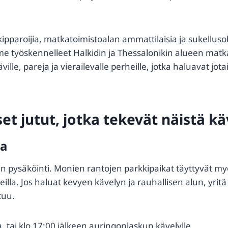
aroijia, matkatoimistoalan ammattilaisia ja sukellusohja
me työskennelleet Halkidin ja Thessalonikin alueen matk
ville, pareja ja vierailevalle perheille, jotka haluavat jot
et jutut, jotka tekevät näistä k
sa
vaan pysäköinti. Monien rantojen parkkipaikat täyttyvät
illa. Jos haluat kevyen kävelyn ja rauhallisen alun, yri
tuu.
, tai klo 17:00 jälkeen auringonlaskun kävelylle.