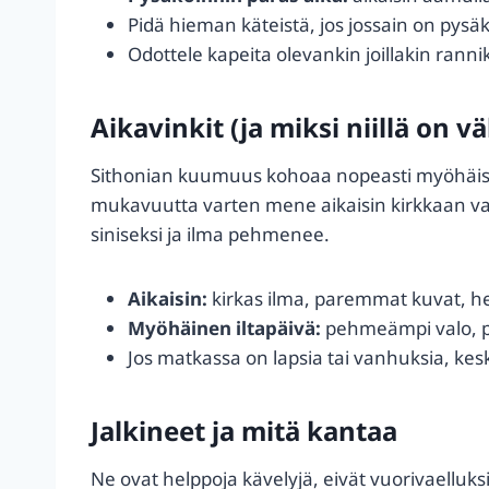
Pidä hieman käteistä, jos jossain on pysäk
Odottele kapeita olevankin joillakin rann
Aikavinkit (ja miksi niillä on vä
Sithonian kuumuus kohoaa nopeasti myöhäisest
mukavuutta varten mene aikaisin kirkkaan val
siniseksi ja ilma pehmenee.
Aikaisin:
kirkas ilma, paremmat kuvat, 
Myöhäinen iltapäivä:
pehmeämpi valo, pa
Jos matkassa on lapsia tai vanhuksia, kesk
Jalkineet ja mitä kantaa
Ne ovat helppoja kävelyjä, eivät vuorivaelluksi