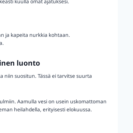
ikeasti kuulla omat ajatuksesi.
aan ja kapeita nurkkia kohtaan.
a.
linen luonto
a niin suositun. Tässä ei tarvitse suurta
in kulmiin. Aamulla vesi on usein uskomattoman
man heilahdella, erityisesti elokuussa.