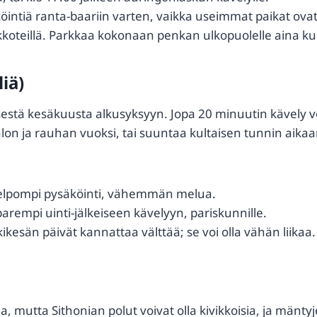
öintiä ranta-baariin varten, vaikka useimmat paikat ovat i
ikkoteillä. Parkkaa kokonaan penkan ulkopuolelle aina ku
liä)
ä kesäkuusta alkusyksyyn. Jopa 20 minuutin kävely voi 
on ja rauhan vuoksi, tai suuntaa kultaisen tunnin aika
helpompi pysäköinti, vähemmän melua.
rempi uinti-jälkeiseen kävelyyn, pariskunnille.
ikesän päivät kannattaa välttää; se voi olla vähän liikaa.
a, mutta Sithonian polut voivat olla kivikkoisia, ja mäntyj