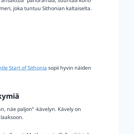
n “ansaittua” panoramaa, suuntaa kohti
meri, joka tuntuu Sithonian kaltaiselta.
ntle Start of Sithonia
sopii hyvin näiden
äkymiä
än, näe paljon” -kävelyn. Kävely on
 laaksoon.