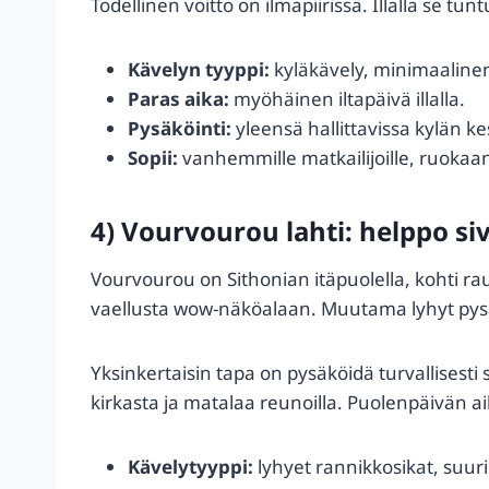
Todellinen voitto on ilmapiirissä. Illalla se t
Kävelyn tyyppi:
kyläkävely, minimaaline
Paras aika:
myöhäinen iltapäivä illalla.
Pysäköinti:
yleensä hallittavissa kylän ke
Sopii:
vanhemmille matkailijoille, ruokaan 
4) Vourvourou lahti: helppo si
Vourvourou on Sithonian itäpuolella, kohti rauh
vaellusta wow-näköalaan. Muutama lyhyt pysähd
Yksinkertaisin tapa on pysäköidä turvallisesti
kirkasta ja matalaa reunoilla. Puolenpäivän a
Kävelytyyppi:
lyhyet rannikkosikat, suuri