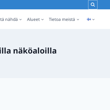
tä nähdä
Alueet
Tietoa meistä
lla näköaloilla