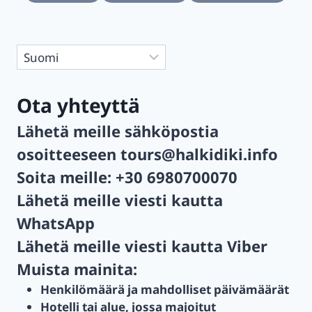
Valitse
kieli
Ota yhteyttä
Lähetä meille sähköpostia
osoitteeseen
tours@halkidiki.info
Soita meille:
+30 6980700070
Lähetä meille viesti kautta
WhatsApp
Lähetä meille viesti kautta
Viber
Muista mainita:
Henkilömäärä ja mahdolliset päivämäärät
Hotelli tai alue, jossa majoitut