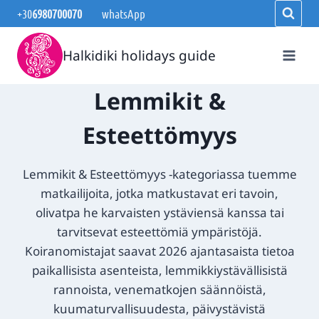
Siirry
+30
6980700070
whatsApp
sisältöön
Halkidiki holidays guide
Lemmikit &
Esteettömyys
Lemmikit & Esteettömyys -kategoriassa tuemme
matkailijoita, jotka matkustavat eri tavoin,
olivatpa he karvaisten ystäviensä kanssa tai
tarvitsevat esteettömiä ympäristöjä.
Koiranomistajat saavat 2026 ajantasaista tietoa
paikallisista asenteista, lemmikkiystävällisistä
rannoista, venematkojen säännöistä,
kuumaturvallisuudesta, päivystävistä