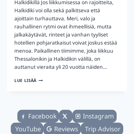
Halkidikillä Jos liikkumisessa on rajoitteita,
Halkidiki voi olla sekä palkitseva että
ajoittain turhauttava. Meri, valo ja
rauhallinen rytmi ovat ihmeellisiä, mutta
jalkakäytävät, rinteet ja vanhan tyyliset
hotellien pohjaratkaisut voivat joskus estää
menoa. Paikallinen tiimimme, joka liikkuu
Thessalonikin ja Halkidikin välillä, on
auttanut vieraita yli 20 vuotta näiden…
HALKIDIKI
LUE LISÄÄ
LIIKUNTARAJOITTEISILLE:
YLEISKATSAUS
2026
Facebook
Instagram
YouTube
Reviews
Trip Advisor