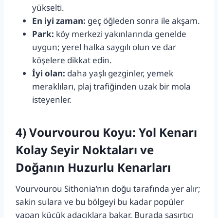
yükselti.
En iyi zaman:
geç öğleden sonra ile akşam.
Park:
köy merkezi yakınlarında genelde
uygun; yerel halka saygılı olun ve dar
köşelere dikkat edin.
İyi olan:
daha yaşlı gezginler, yemek
meraklıları, plaj trafiğinden uzak bir mola
isteyenler.
4) Vourvourou Koyu: Yol Kenarı
Kolay Seyir Noktaları ve
Doğanın Huzurlu Kenarları
Vourvourou Sithonia’nın doğu tarafında yer alır;
sakin sulara ve bu bölgeyi bu kadar popüler
yapan küçük adacıklara bakar. Burada şaşırtıcı