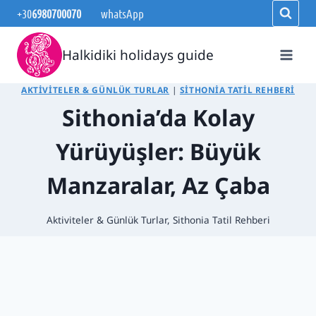
Skip
+30
6980700070
whatsApp
to
content
Halkidiki holidays guide
AKTIVITELER & GÜNLÜK TURLAR
|
SITHONIA TATIL REHBERI
Sithonia’da Kolay
Yürüyüşler: Büyük
Manzaralar, Az Çaba
Aktiviteler & Günlük Turlar
,
Sithonia Tatil Rehberi