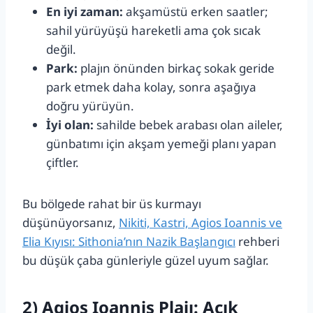
En iyi zaman:
akşamüstü erken saatler;
sahil yürüyüşü hareketli ama çok sıcak
değil.
Park:
plajın önünden birkaç sokak geride
park etmek daha kolay, sonra aşağıya
doğru yürüyün.
İyi olan:
sahilde bebek arabası olan aileler,
günbatımı için akşam yemeği planı yapan
çiftler.
Bu bölgede rahat bir üs kurmayı
düşünüyorsanız,
Nikiti, Kastri, Agios Ioannis ve
Elia Kıyısı: Sithonia’nın Nazik Başlangıcı
rehberi
bu düşük çaba günleriyle güzel uyum sağlar.
2) Agios Ioannis Plajı: Açık