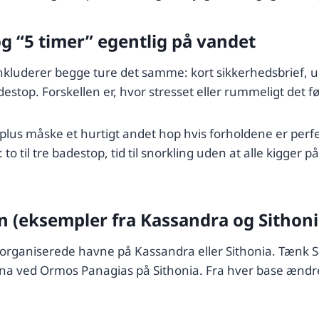
og “5 timer” egentlig på vandet
inkluderer begge ture det samme: kort sikkerhedsbrief, uds
top. Forskellen er, hvor stresset eller rummeligt det fø
lus måske et hurtigt andet hop hvis forholdene er perfek
to til tre badestop, tid til snorkling uden at alle kigger på
n (eksempler fra Kassandra og Sithoni
og organiserede havne på Kassandra eller Sithonia. Tænk 
 ved Ormos Panagias på Sithonia. Fra hver base ændrer 