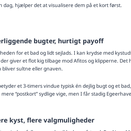
 dag, hjælper det at visualisere dem på et kort først.
rliggende bugter, hurtigt payoff
rheden for et bad og lidt sejlads. I kan krydse med kystud
der giver et flot kig tilbage mod Afitos og klipperne. De
bliver sultne eller gnaven.
 betyder et 3-timers vindue typisk én dejlig bugt og et b
mere “postkort” sydlige vige, men I får stadig Egeerhavets 
re kyst, flere valgmuligheder