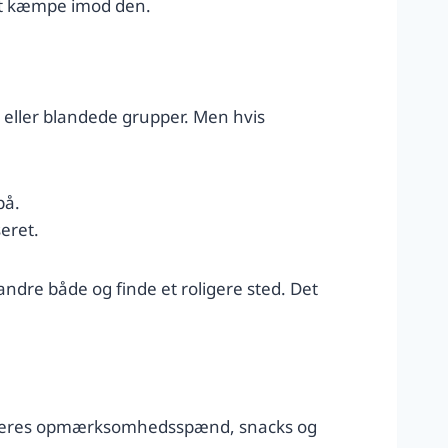
r at kæmpe imod den.
n eller blandede grupper. Men hvis
på.
eret.
ndre både og finde et roligere sted. Det
ing deres opmærksomhedsspænd, snacks og