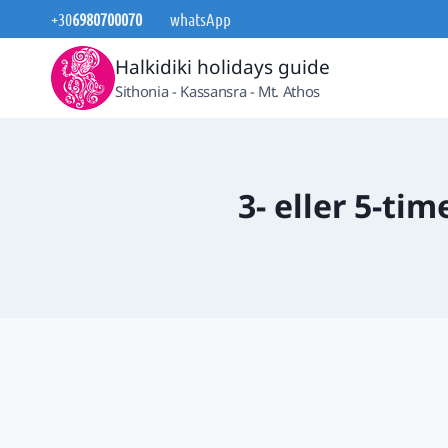
Fortsæt
+30
6980700070
whatsApp
til
Halkidiki holidays guide
indhold
Sithonia - Kassansra - Mt. Athos
3- eller 5-tim