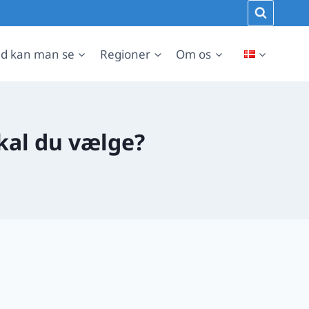
d kan man se
Regioner
Om os
 skal du vælge?