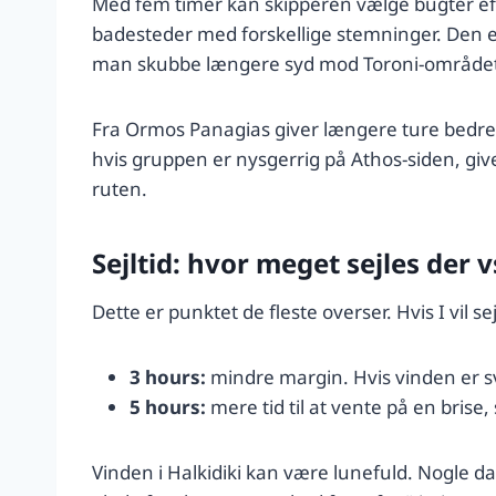
Med fem timer kan skipperen vælge bugter ef
badesteder med forskellige stemninger. Den en
man skubbe længere syd mod Toroni-området, h
Fra Ormos Panagias giver længere ture bedre
hvis gruppen er nysgerrig på Athos-siden, giver
ruten.
Sejltid: hvor meget sejles der 
Dette er punktet de fleste overser. Hvis I vil s
3 hours:
mindre margin. Hvis vinden er sv
5 hours:
mere tid til at vente på en brise,
Vinden i Halkidiki kan være lunefuld. Nogle dag