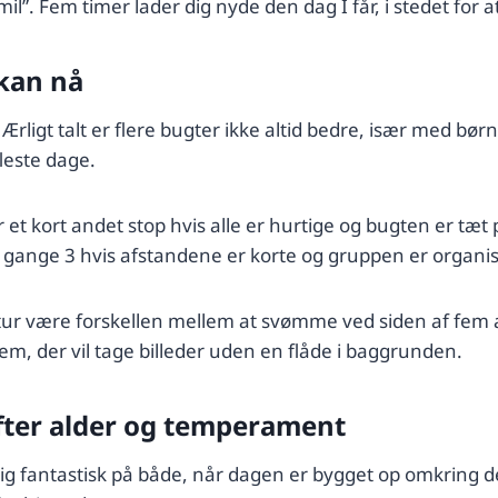
ømil”. Fem timer lader dig nyde den dag I får, i stedet fo
 kan nå
ligt talt er flere bugter ikke altid bedre, især med bør
fleste dage.
t kort andet stop hvis alle er hurtige og bugten er tæt 
 gange 3 hvis afstandene er korte og gruppen er organis
tur være forskellen mellem at svømme ved siden af fem a
m, der vil tage billeder uden en flåde i baggrunden.
efter alder og temperament
er sig fantastisk på både, når dagen er bygget op omkr