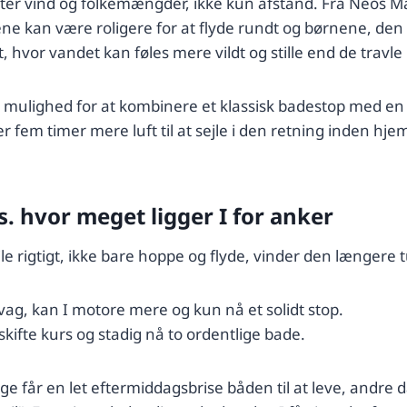
ter vind og folkemængder, ikke kun afstand. Fra Neos M
e kan være roligere for at flyde rundt og børnene, den an
vor vandet kan føles mere vildt og stille end de travle 
 mulighed for at kombinere et klassisk badestop med en
 fem timer mere luft til at sejle i den retning inden hjem
vs. hvor meget ligger I for anker
ejle rigtigt, ikke bare hoppe og flyde, vinder den længere 
ag, kan I motore mere og kun nå et solidt stop.
 skifte kurs og stadig nå to ordentlige bade.
e får en let eftermiddagsbrise båden til at leve, andre d