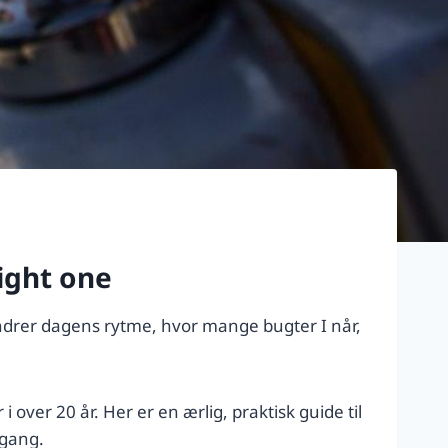
right one
r ændrer dagens rytme, hvor mange bugter I når,
r i over 20 år. Her er en ærlig, praktisk guide til
dgang.