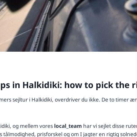
ips in Halkidiki: how to pick the 
timers sejltur i Halkidiki, overdriver du ikke. De to time
kidiki, og mellem vores
local_team
har vi sejlet disse rute
ns tålmodighed, prisforskel og om I jagter en rigtig solne