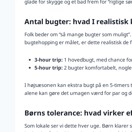
glade for skygge og et bad frem for “rigtige s
Antal bugter: hvad I realistisk
Folk beder om “så mange bugter som muligt”. Ær
bugtehopping er målet, er dette realistisk de 
3-hour trip:
1 hovedbugt, med chance for e
5-hour trip:
2 bugter komfortabelt, nogle
I højsæsonen kan ekstra bugt på en 5-timers 
alene kan gøre det umagen værd for par og de
Børns tolerance: hvad virker 
Som lokale ser vi dette hver uge. Børn klar