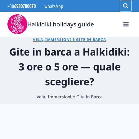
Salta
+30
6980700070
whatsApp
al
contenuto
Halkidiki holidays guide
VELA, IMMERSIONI E GITE IN BARCA
Gite in barca a Halkidiki:
3 ore o 5 ore — quale
scegliere?
Vela, Immersioni e Gite in Barca