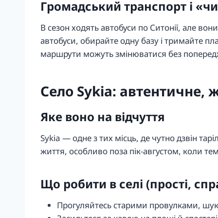
Громадський транспорт і «ч
В сезон ходять автобуси по Ситонії, але во
автобуси, обирайте одну базу і тримайте пл
маршрути можуть змінюватися без попередж
Село Sykia: автентичне, 
Яке воно на відчуття
Sykia — одне з тих місць, де чутно дзвін тар
життя, особливо поза пік-августом, коли те
Що робити в селі (прості, сп
Прогуляйтесь старими провулками, шукаюч