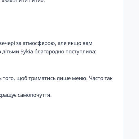
 «захопити і йти».
 ввечері за атмосферою, але якщо вам
з дітьми Sykia благородно поступлива:
ть того, щоб триматись лише меню. Часто так
окращує самопочуття.