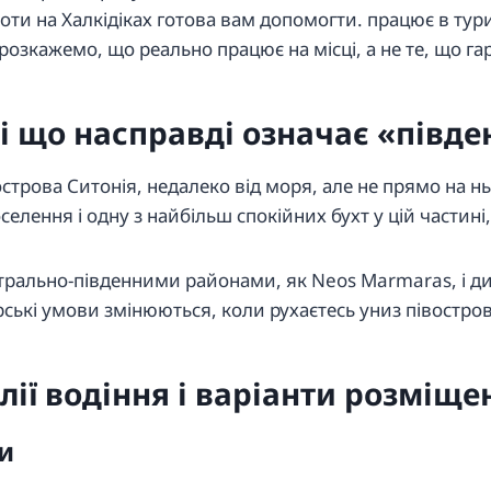
оти на Халкідіках готова вам допомогти. працює в тури
 і розкажемо, що реально працює на місці, а не те, що г
 (і що насправді означає «півде
острова Ситонія, недалеко від моря, але не прямо на нь
елення і одну з найбільш спокійних бухт у цій частин
рально-південними районами, як Neos Marmaras, і дику
ькі умови змінюються, коли рухаєтесь униз півострова,
алії водіння і варіанти розміще
ки