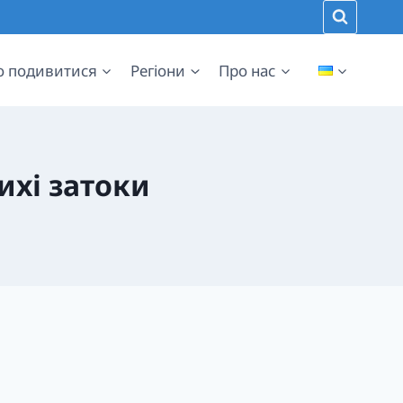
 подивитися
Регіони
Про нас
тихі затоки