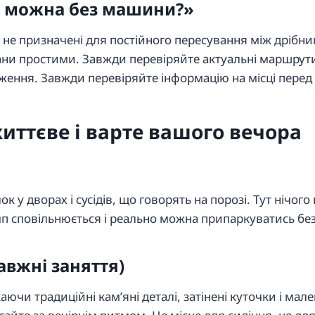
и можна без машини?»
ни не призначені для постійного пересування між дріб
ани простими. Завжди перевіряйте актуальні маршрути
ення. Завжди перевіряйте інформацію на місці пере
життєве і варте вашого вечора
ілок у дворах і сусідів, що говорять на порозі. Тут ніч
мп сповільнюється і реально можна припаркуватись без 
равжні заняття)
и традиційні кам’яні деталі, затінені куточки і мале