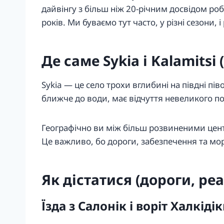
дайвінгу з більш ніж 20-річним досвідом роб
років. Ми буваємо тут часто, у різні сезони,
Де саме Sykia і Kalamitsi
Sykia — це село трохи вглибині на півдні пів
ближче до води, має відчуття невеликого пос
Географічно ви між більш розвиненими цент
Це важливо, бо дороги, забезпечення та морс
Як дістатися (дороги, ре
Їзда з Салонік і воріт Халкіді