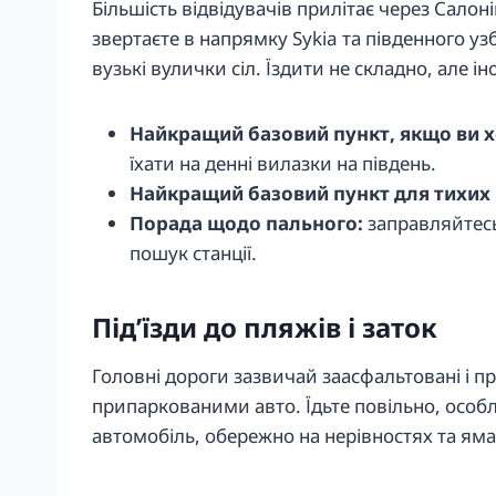
Більшість відвідувачів прилітає через Салоні
звертаєте в напрямку Sykia та південного у
вузькі вулички сіл. Їздити не складно, але 
Найкращий базовий пункт, якщо ви х
їхати на денні вилазки на південь.
Найкращий базовий пункт для тихих 
Порада щодо пального:
заправляйтесь
пошук станції.
Під’їзди до пляжів і заток
Головні дороги зазвичай заасфальтовані і п
припаркованими авто. Їдьте повільно, особл
автомобіль, обережно на нерівностях та яма