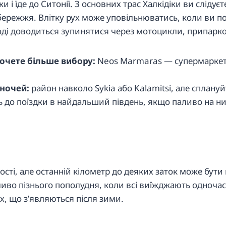
ки і їде до Ситонії. З основних трас Халкідіки ви сліду
збережжя. Влітку рух може уповільнюватись, коли ви п
іноді доводиться зупинятися через мотоцикли, припарков
очете більше вибору:
Neos Marmaras — супермаркети,
ночей:
район навколо Sykia або Kalamitsi, але сплануй
 до поїздки в найдальший південь, якщо паливо на низ
рості, але останній кілометр до деяких заток може бут
иво пізнього пополудня, коли всі виїжджають одночасн
х, що з’являються після зими.