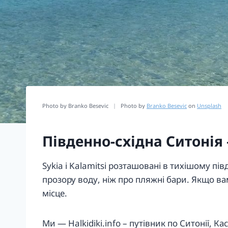
Photo by Branko Besevic
|
Photo by
Branko Besevic
on
Unsplash
Південно-східна Ситонія
Sykia і Kalamitsi розташовані в тихішому пів
прозору воду, ніж про пляжні бари. Якщо вам
місце.
Ми — Halkidiki.info – путівник по Ситонії, К