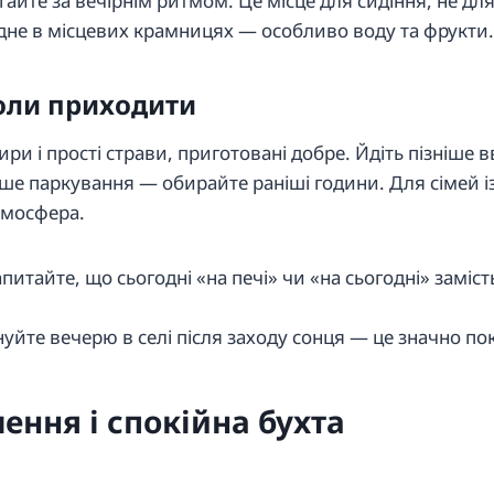
гайте за вечірнім ритмом. Це місце для сидіння, не для
ідне в місцевих крамницях — особливо воду та фрукти.
коли приходити
сири і прості страви, приготовані добре. Йдіть пізніше
іше паркування — обирайте раніші години. Для сімей і
тмосфера.
питайте, що сьогодні «на печі» чи «на сьогодні» заміс
ануйте вечерю в селі після заходу сонця — це значно п
лення і спокійна бухта