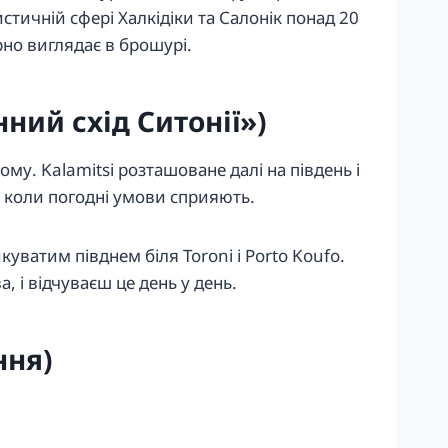
стичній сфері Халкідіки та Салонік понад 20
арно виглядає в брошурі.
нний схід Ситонії»)
ому. Kalamitsi розташоване далі на південь і
і, коли погодні умови сприяють.
ватим півднем біля Toroni і Porto Koufo.
 і відчуваєш це день у день.
ння)