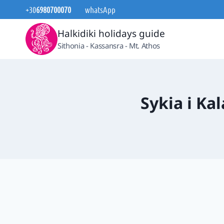
Перейти
+30
6980700070
whatsApp
до
Halkidiki holidays guide
вмісту
Sithonia - Kassansra - Mt. Athos
Sykia і Ka