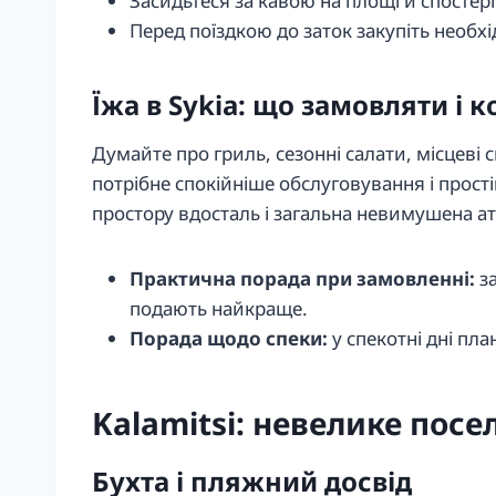
Засидьтеся за кавою на площі й спостері
Перед поїздкою до заток закупіть необх
Їжа в Sykia: що замовляти і 
Думайте про гриль, сезонні салати, місцеві 
потрібне спокійніше обслуговування і прост
простору вдосталь і загальна невимушена а
Практична порада при замовленні:
за
подають найкраще.
Порада щодо спеки:
у спекотні дні пл
Kalamitsi: невелике посе
Бухта і пляжний досвід