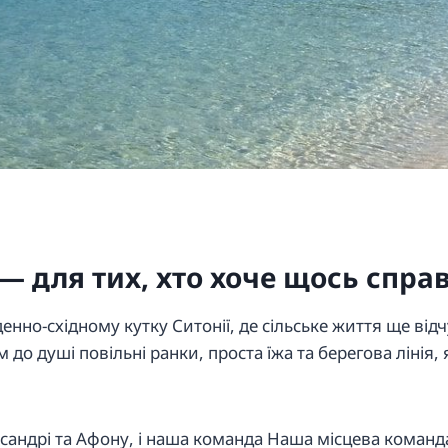
 — для тих, хто хоче щось спра
денно-східному кутку Ситонії, де сільське життя ще відч
 до душі повільні ранки, проста їжа та берегова лінія
ассандрі та Афону, і наша команда Наша місцева команда 