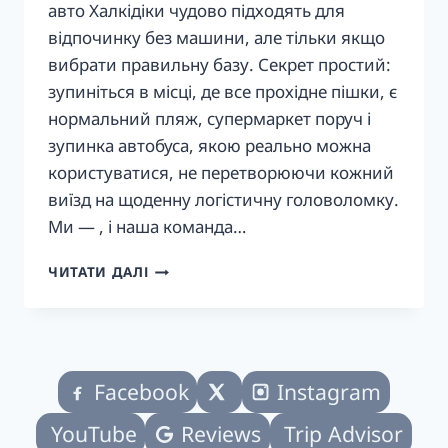
авто Халкідіки чудово підходять для
відпочинку без машини, але тільки якщо
вибрати правильну базу. Секрет простий:
зупиніться в місці, де все прохідне пішки, є
нормальний пляж, супермаркет поруч і
зупинка автобуса, якою реально можна
користуватися, не перетворюючи кожний
виїзд на щоденну логістичну головоломку.
Ми — , і наша команда…
КУДИ
ЧИТАТИ ДАЛІ
ЗУПИНИТИСЯ
В
ХАЛКІДІКАХ
БЕЗ
МАШИНИ
Facebook
Instagram
YouTube
Reviews
Trip Advisor