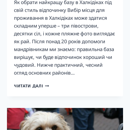
Як обрати найкращу базу в Халкідіках під
свій стиль відпочинку Вибір місця для
проживання в Халкідіках може здатися
складним уперше – три півострови,
десятки сіл, і кожне пляжне фото виглядає
як рай. Після понад 20 років допомоги
мандрівникам ми знаємо: правильна база
вирішує, чи буде відпочинок хороший чи
чудовий. Нижче практичний, чесний
огляд основних районів…
ДЕ
ЧИТАТИ ДАЛІ
ЗУПИНИТИСЯ
В
ХАЛКІДІКАХ
У
2026:
НАЙКРАЩІ
РАЙОНИ