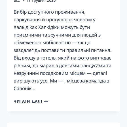
Від
11 Грудня, 2025
Вибір доступного проживання,
паркування й прогулянок човном у
Халкідіках Халкідіки можуть бути
приємними та зручними для людей з
обмеженою мобільністю — якщо
заздалегідь поставити правильні питання.
Від входу в готель, який на фото виглядає
рівним, до марин з довгими пандусами та
незручним посадковим місцем — деталі
вирішують усе. Ми — , місцева команда з
Салонік…
ДОСТУПНЕ
ЧИТАТИ ДАЛІ
ПРОЖИВАННЯ,
ПАРКУВАННЯ
ТА
МОРСЬКІ