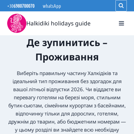
Перейти
+30
6980700070
whatsApp
до
вмісту
Halkidiki holidays guide
Де зупинитись –
Проживання
Виберіть правильну частину Халкідіків та
ідеальний тип проживання без здогадок для
вашої літньої відпустки 2026. Чи віддаєте ви
перевагу готелям на березі моря, стильним
бутик-сьютам, сімейним курортам з басейнами,
відпочинку тільки для дорослих, готелям,
дружнім до тварин, або бюджетним номерам —
у цьому розділі ви знайдете всю необхідну