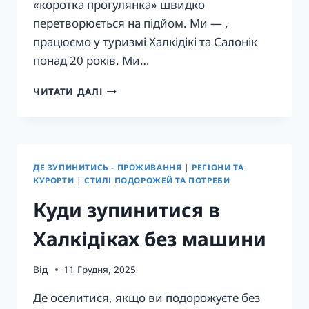
«коротка прогулянка» швидко
перетворюється на підйом. Ми — ,
працюємо у туризмі Халкідікі та Салонік
понад 20 років. Ми…
ХАЛКІДІКІ
ЧИТАТИ ДАЛІ
ДЛЯ
СТАРШИХ
МАНДРІВНИКІВ
—
КОМФОРТНІ
ДЕ ЗУПИНИТИСЬ - ПРОЖИВАННЯ
|
РЕГІОНИ ТА
БАЗИ
КУРОРТИ
|
СТИЛІ ПОДОРОЖЕЙ ТА ПОТРЕБИ
ТА
Куди зупинитися в
ЛЕГКІ
ЗАНЯТТЯ
Халкідіках без машини
Від
11 Грудня, 2025
Де оселитися, якщо ви подорожуєте без