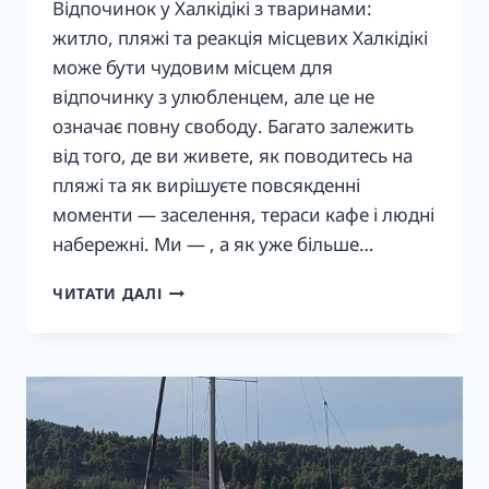
Відпочинок у Халкідікі з тваринами:
житло, пляжі та реакція місцевих Халкідікі
може бути чудовим місцем для
відпочинку з улюбленцем, але це не
означає повну свободу. Багато залежить
від того, де ви живете, як поводитесь на
пляжі та як вирішуєте повсякденні
моменти — заселення, тераси кафе і людні
набережні. Ми — , а як уже більше…
ВІДПОЧИНОК
ЧИТАТИ ДАЛІ
У
ХАЛКІДІКІ
З
ТВАРИНАМИ:
ЖИТЛО,
ПЛЯЖІ,
РЕАКЦІЯ
МІСЦЕВИХ