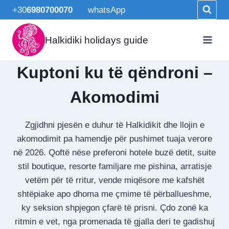
Skip
+30
6980700070
whatsApp
to
content
Halkidiki holidays guide
Kuptoni ku të qëndroni –
Akomodimi
Zgjidhni pjesën e duhur të Halkidikit dhe llojin e
akomodimit pa hamendje për pushimet tuaja verore
në 2026. Qoftë nëse preferoni hotele buzë detit, suite
stil boutique, resorte familjare me pishina, arratisje
vetëm për të rritur, vende miqësore me kafshët
shtëpiake apo dhoma me çmime të përballueshme,
ky seksion shpjegon çfarë të prisni. Çdo zonë ka
ritmin e vet, nga promenada të gjalla deri te gadishuj