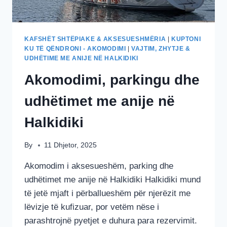
KAFSHËT SHTËPIAKE & AKSESUESHMËRIA
|
KUPTONI
KU TË QËNDRONI - AKOMODIMI
|
VAJTIM, ZHYTJE &
UDHËTIME ME ANIJE NË HALKIDIKI
Akomodimi, parkingu dhe
udhëtimet me anije në
Halkidiki
By
11 Dhjetor, 2025
Akomodim i aksesueshëm, parking dhe
udhëtimet me anije në Halkidiki Halkidiki mund
të jetë mjaft i përballueshëm për njerëzit me
lëvizje të kufizuar, por vetëm nëse i
parashtrojnë pyetjet e duhura para rezervimit.