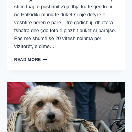
stilin tuaj të pushimit Zgjedhja ku të qëndroni
në Halkidiki mund të duket si një detyrë e
vështirë herën e parë – tre gadishuj, dhjetëra
fshatra dhe çdo foto e plazhit duket si parajsë.
Pas më shumë se 20 vitesh ndihma për
vizitorët, e dime…
KU
READ MORE
QËNDRONI
NË
HALKIDIKI
NË
2026:
ZONAT
MË
TË
MIRA
PËR
FAMILJET,