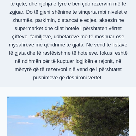
të qetë, dhe njohja e tyre e bën çdo rezervim më të
zgjuar. Do të gjeni shënime të sinqerta mbi nivelet e
zhurmës, parkimin, distancat e ecjes, aksesin në
supermarket dhe cilat hotele i përshtaten vërtet
çifteve, familjeve, udhëtarëve më të moshuar ose
mysafirëve me qëndrime të gjata. Në vend të listave
të gjata dhe të rastësishme të hoteleve, fokusi është
në ndihmën për të kuptuar logjikën e rajonit, në
mënyrë që të rezervoni një vend që i përshtatet
pushimeve që dëshironi vërtet.