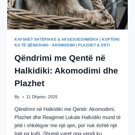
ÇIFTET
DHE
MIQTË
KAFSHËT SHTËPIAKE & AKSESUESHMËRIA
|
KUPTONI
KU TË QËNDRONI - AKOMODIMI
|
PLAZHET & DETI
Qëndrimi me Qentë në
Halkidiki: Akomodimi dhe
Plazhet
By
11 Dhjetor, 2025
Qëndrimi në Halkidiki me Qentë: Akomodimi,
Plazhet dhe Reagimet Lokale Halkidiki mund të
jetë i shkëlqyer me një qen, por nuk është një
lojë pa kufij. Shumë varet nga vendi ku