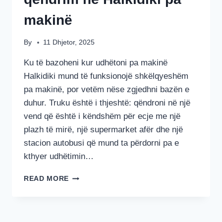
makinë
By
11 Dhjetor, 2025
Ku të bazoheni kur udhëtoni pa makinë
Halkidiki mund të funksionojë shkëlqyeshëm
pa makinë, por vetëm nëse zgjedhni bazën e
duhur. Truku është i thjeshtë: qëndroni në një
vend që është i këndshëm për ecje me një
plazh të mirë, një supermarket afër dhe një
stacion autobusi që mund ta përdorni pa e
kthyer udhëtimin…
ZONAT
READ MORE
MË
TË
MIRA
PËR