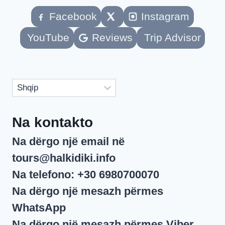
QËNDRIM
Facebook
Instagram
NË
HALKIDIKI
YouTube
Reviews
Trip Advisor
PA
MAKINË
Zgjidhni
gjuhë
Na kontakto
Na dërgo një email në
tours@halkidiki.info
Na telefono:
+30 6980700070
Na dërgo një mesazh përmes
WhatsApp
Na dërgo një mesazh përmes
Viber