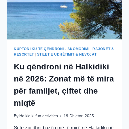
KUPTONI KU TË QËNDRONI - AKOMODIMI
|
RAJONET &
RESORTET
|
STILET E UDHËTIMIT & NEVOJAT
Ku qëndroni në Halkidiki
në 2026: Zonat më të mira
për familjet, çiftet dhe
miqtë
By
Halkidiki fun activities
19 Dhjetor, 2025
Si të zgjidhni bazën më të mirë në Halkidiki për