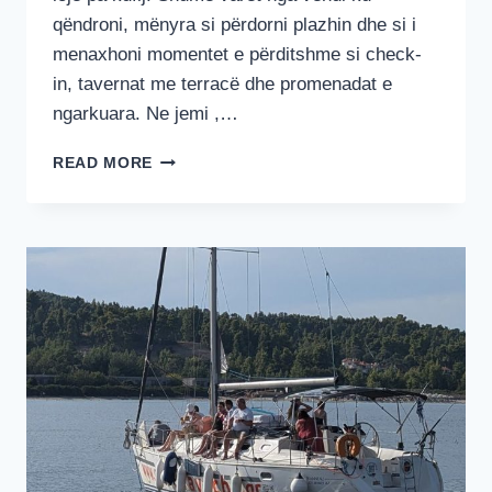
qëndroni, mënyra si përdorni plazhin dhe si i
menaxhoni momentet e përditshme si check-
in, tavernat me terracë dhe promenadat e
ngarkuara. Ne jemi ,…
QËNDRIMI
READ MORE
ME
QENTË
NË
HALKIDIKI:
AKOMODIMI
DHE
PLAZHET