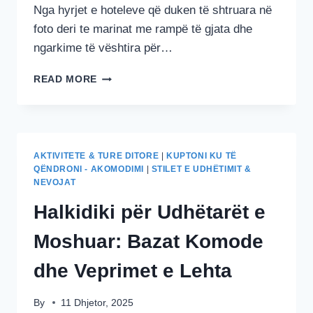
Nga hyrjet e hoteleve që duken të shtruara në
foto deri te marinat me rampë të gjata dhe
ngarkime të vështira për…
AKOMODIMI,
READ MORE
PARKINGU
DHE
UDHËTIMET
ME
ANIJE
AKTIVITETE & TURE DITORE
|
KUPTONI KU TË
NË
QËNDRONI - AKOMODIMI
|
STILET E UDHËTIMIT &
HALKIDIKI
NEVOJAT
Halkidiki për Udhëtarët e
Moshuar: Bazat Komode
dhe Veprimet e Lehta
By
11 Dhjetor, 2025