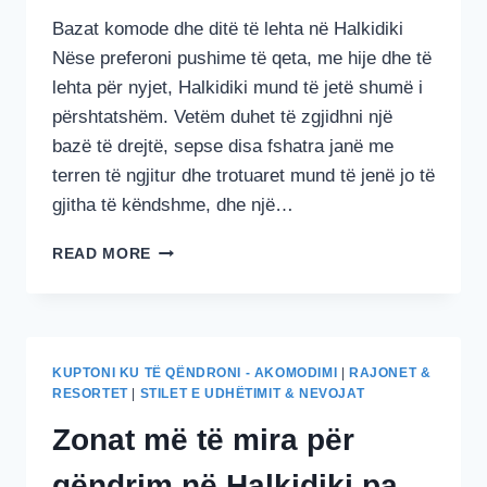
Bazat komode dhe ditë të lehta në Halkidiki
Nëse preferoni pushime të qeta, me hije dhe të
lehta për nyjet, Halkidiki mund të jetë shumë i
përshtatshëm. Vetëm duhet të zgjidhni një
bazë të drejtë, sepse disa fshatra janë me
terren të ngjitur dhe trotuaret mund të jenë jo të
gjitha të këndshme, dhe një…
HALKIDIKI
READ MORE
PËR
UDHËTARËT
E
MOSHUAR:
BAZAT
KUPTONI KU TË QËNDRONI - AKOMODIMI
|
RAJONET &
KOMODE
RESORTET
|
STILET E UDHËTIMIT & NEVOJAT
DHE
Zonat më të mira për
VEPRIMET
E
qëndrim në Halkidiki pa
LEHTA