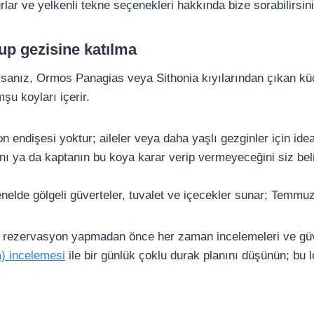
rlar ve yelkenli tekne seçenekleri hakkında bize sorabilirsini
up gezisine katılma
nız, Ormos Panagias veya Sithonia kıyılarından çıkan küçük
şu koyları içerir.
 endişesi yoktur; aileler veya daha yaşlı gezginler için ideal
ını ya da kaptanın bu koya karar verip vermeyeceğini siz be
nelde gölgeli güverteler, tuvalet ve içecekler sunar; Temmuz
 ve rezervasyon yapmadan önce her zaman incelemeleri ve güve
a) incelemesi
ile bir günlük çoklu durak planını düşünün; bu 