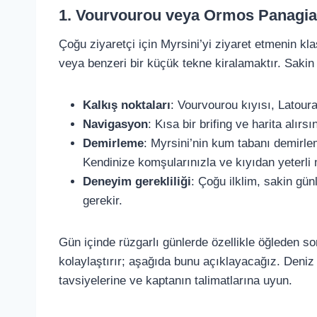
1. Vourvourou veya Ormos Panagia
Çoğu ziyaretçi için Myrsini’yi ziyaret etmenin 
veya benzeri bir küçük tekne kiralamaktır. Saki
Kalkış noktaları
: Vourvourou kıyısı, Latour
Navigasyon
: Kısa bir brifing ve harita alır
Demirleme
: Myrsini’nin kum tabanı demirle
Kendinize komşularınızla ve kıyıdan yeterli
Deneyim gerekliliği
: Çoğu ilklim, sakin gün
gerekir.
Gün içinde rüzgarlı günlerde özellikle öğleden son
kolaylaştırır; aşağıda bunu açıklayacağız. Deniz
tavsiyelerine ve kaptanın talimatlarına uyun.