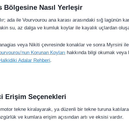
s Bölgesine Nasıl Yerleşir
lır; ada ile Vourvourou ana karası arasındaki sığ lagünün ka
kin su, az dalga ve kumluk koylar ile kayalık uçlardan oluşan
nagias veya Nikiti çevresinde konaklar ve sonra Myrsini ile
ourvourou’nun Korunan Koyları
hakkında bilgi okumak veya H
Halkidiki Adalar Rehberi
.
çi Erişim Seçenekleri
r motor tekne kiralayarak, ya düzenli bir tekne turuna katıla
özgürlük ve kumlara erişim açısından artı ve eksisi vardır.