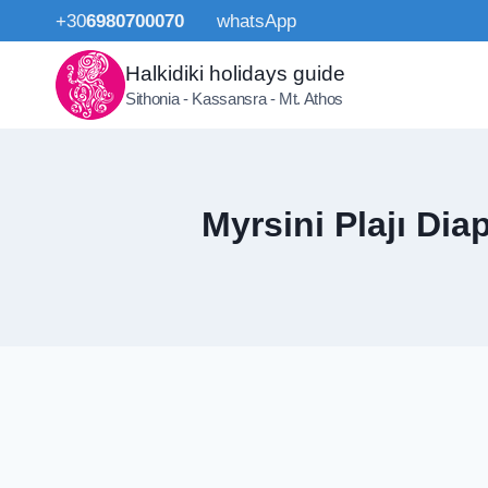
Skip
+30
6980700070
whatsApp
to
content
Halkidiki holidays guide
Sithonia - Kassansra - Mt. Athos
Myrsini Plajı Di