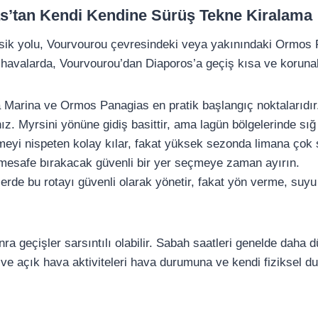
s’tan Kendi Kendine Sürüş Tekne Kiralama
klasik yolu, Vourvourou çevresindeki veya yakınındaki Ormo
n havalarda, Vourvourou’dan Diaporos’a geçiş kısa ve koruna
a Marina ve Ormos Panagias en pratik başlangıç noktalarıdır
sınız. Myrsini yönüne gidiş basittir, ama lagün bölgelerinde sı
meyi nispeten kolay kılar, fakat yüksek sezonda limana çok 
 mesafe bırakacak güvenli bir yer seçmeye zaman ayırın.
lerde bu rotayı güvenli olarak yönetir, fakat yön verme, suyu
ra geçişler sarsıntılı olabilir. Sabah saatleri genelde daha 
 ve açık hava aktiviteleri hava durumuna ve kendi fiziksel 