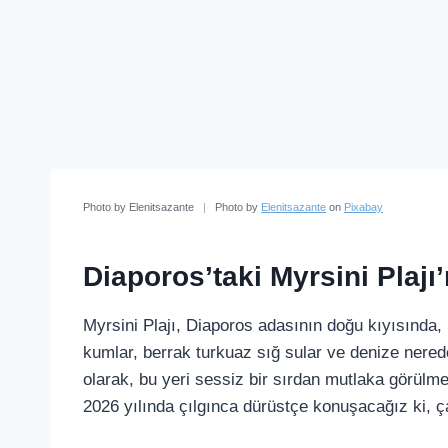
Photo by Elenitsazante
|
Photo by
Elenitsazante
on
Pixabay
Diaporos’taki Myrsini Plajı
Myrsini Plajı, Diaporos adasının doğu kıyısında,
kumlar, berrak turkuaz sığ sular ve denize nered
olarak, bu yeri sessiz bir sırdan mutlaka görülm
2026 yılında çılgınca dürüstçe konuşacağız ki, ça