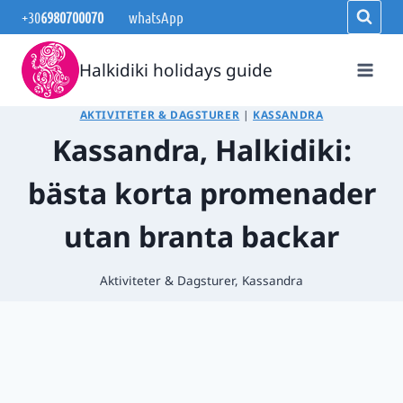
Skip
+30
6980700070
whatsApp
to
content
Halkidiki holidays guide
AKTIVITETER & DAGSTURER
|
KASSANDRA
Kassandra, Halkidiki:
bästa korta promenader
utan branta backar
Aktiviteter & Dagsturer
,
Kassandra