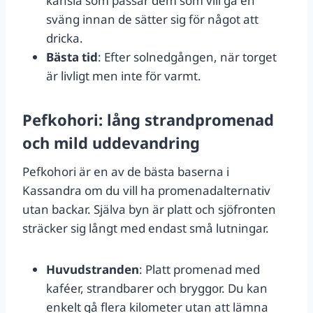
känsla som passar dem som vill gå en
sväng innan de sätter sig för något att
dricka.
Bästa tid
: Efter solnedgången, när torget
är livligt men inte för varmt.
Pefkohori: lång strandpromenad
och mild uddevandring
Pefkohori är en av de bästa baserna i
Kassandra om du vill ha promenadalternativ
utan backar. Själva byn är platt och sjöfronten
sträcker sig långt med endast små lutningar.
Huvudstranden
: Platt promenad med
kaféer, strandbarer och bryggor. Du kan
enkelt gå flera kilometer utan att lämna