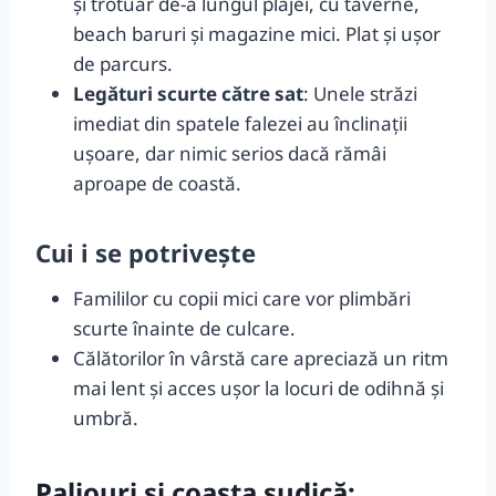
și trotuar de-a lungul plajei, cu taverne,
beach baruri și magazine mici. Plat și ușor
de parcurs.
Legături scurte către sat
: Unele străzi
imediat din spatele falezei au înclinații
ușoare, dar nimic serios dacă rămâi
aproape de coastă.
Cui i se potrivește
Famililor cu copii mici care vor plimbări
scurte înainte de culcare.
Călătorilor în vârstă care apreciază un ritm
mai lent și acces ușor la locuri de odihnă și
umbră.
Paliouri și coasta sudică: