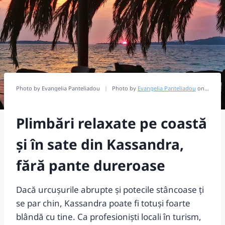
Photo by Evangelia Panteliadou
|
Photo by
Evangelia Panteliadou
on
Unspla
Plimbări relaxate pe coastă
și în sate din Kassandra,
fără pante dureroase
Dacă urcușurile abrupte și potecile stâncoase ți
se par chin, Kassandra poate fi totuşi foarte
blândă cu tine. Ca profesioniști locali în turism,