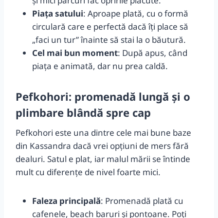
și mici parcuri fac opririle plăcute.
Piața satului
: Aproape plată, cu o formă
circulară care e perfectă dacă îți place să
„faci un tur” înainte să stai la o băutură.
Cel mai bun moment
: După apus, când
piața e animată, dar nu prea caldă.
Pefkohori: promenadă lungă și o
plimbare blândă spre cap
Pefkohori este una dintre cele mai bune baze
din Kassandra dacă vrei opțiuni de mers fără
dealuri. Satul e plat, iar malul mării se întinde
mult cu diferențe de nivel foarte mici.
Faleza principală
: Promenadă plată cu
cafenele, beach baruri și pontoane. Poți