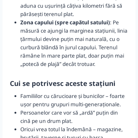
aduna cu ușurință câțiva kilometri fără să
părăsești terenul plat.
Zona capului (spre capătul satului)
: Pe
măsură ce ajungi la marginea stațiunii, linia
ţărmului devine puțin mai naturală, cu o
curbură blândă în jurul capului. Terenul
rămâne în mare parte plat, doar puțin mai
„potecă de plajă” decât trotuar.
Cui se potrivesc aceste stațiuni
Familiilor cu cărucioare și bunicilor – foarte
ușor pentru grupuri multi-generaționale.
Persoanelor care vor să „ardă” puțin din
cină pe un drum plat.
Oricui vrea totul la îndemână – magazine,
brutării, taverne și tururi cu barca.