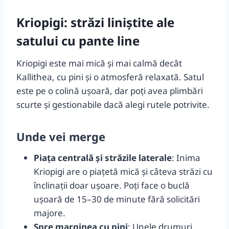
Kriopigi: străzi liniștite ale
satului cu pante line
Kriopigi este mai mică și mai calmă decât
Kallithea, cu pini și o atmosferă relaxată. Satul
este pe o colină ușoară, dar poți avea plimbări
scurte și gestionabile dacă alegi rutele potrivite.
Unde vei merge
Piața centrală și străzile laterale
: Inima
Kriopigi are o piațetă mică și câteva străzi cu
înclinații doar ușoare. Poți face o buclă
ușoară de 15–30 de minute fără solicitări
majore.
Spre marginea cu pini
: Unele drumuri