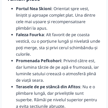
Portul Nea Skioni
: Orientat spre vest,
liniștit și aproape complet plat. Una dintre
cele mai uşoare şi recompensatoare
plimbări la apus.
Faleza Fourka
: Alt favorit de pe coasta
vestică, cu o porțiune lungă şi nivelată unde
poți merge, sta și privi cerul schimbându-şi
culorile.
Promenada Pefkohori
: Privind către est,
dar lumina târzie de pe apă e frumoasă, iar
luminile satului creează o atmosferă plină
de viață seara.
Terasele de pe stâncă din Afitos
: Nu e o
plimbare lungă, dar priveliștile sunt
superbe. Rămâi pe nivelul superior pentru
a evita secțiunile abrupte.