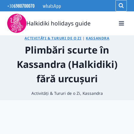
Skip
+30
6980700070
whatsApp
to
content
Halkidiki holidays guide
ACTIVITĂȚI & TURURI DE O ZI
|
KASSANDRA
Plimbări scurte în
Kassandra (Halkidiki)
fără urcușuri
Activități & Tururi de o Zi
,
Kassandra