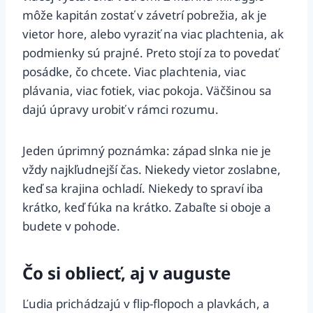
môže kapitán zostať v závetrí pobrežia, ak je
vietor hore, alebo vyraziť na viac plachtenia, ak
podmienky sú prajné. Preto stojí za to povedať
posádke, čo chcete. Viac plachtenia, viac
plávania, viac fotiek, viac pokoja. Väčšinou sa
dajú úpravy urobiť v rámci rozumu.
Jeden úprimný poznámka: západ slnka nie je
vždy najkľudnejší čas. Niekedy vietor zoslabne,
keď sa krajina ochladí. Niekedy to spraví iba
krátko, keď fúka na krátko. Zabaľte si oboje a
budete v pohode.
Čo si obliecť, aj v auguste
Ľudia prichádzajú v flip-flopoch a plavkách, a