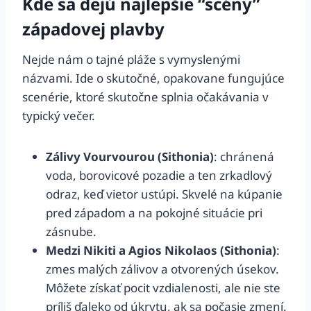
Kde sa dejú najlepšie “scény”
západovej plavby
Nejde nám o tajné pláže s vymyslenými
názvami. Ide o skutočné, opakovane fungujúce
scenérie, ktoré skutočne splnia očakávania v
typický večer.
Zálivy Vourvourou (Sithonia)
: chránená
voda, borovicové pozadie a ten zrkadlový
odraz, keď vietor ustúpi. Skvelé na kúpanie
pred západom a na pokojné situácie pri
zásnube.
Medzi Nikiti a Agios Nikolaos (Sithonia)
:
zmes malých zálivov a otvorených úsekov.
Môžete získať pocit vzdialenosti, ale nie ste
príliš ďaleko od úkrytu, ak sa počasie zmení.