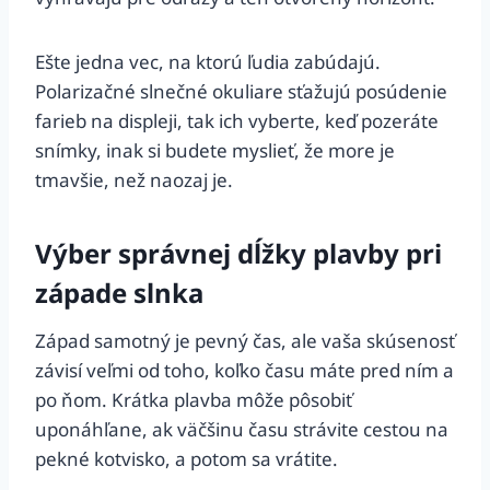
Ešte jedna vec, na ktorú ľudia zabúdajú.
Polarizačné slnečné okuliare sťažujú posúdenie
farieb na displeji, tak ich vyberte, keď pozeráte
snímky, inak si budete myslieť, že more je
tmavšie, než naozaj je.
Výber správnej dĺžky plavby pri
západe slnka
Západ samotný je pevný čas, ale vaša skúsenosť
závisí veľmi od toho, koľko času máte pred ním a
po ňom. Krátka plavba môže pôsobiť
uponáhľane, ak väčšinu času strávite cestou na
pekné kotvisko, a potom sa vrátite.