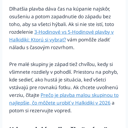
Dlhatšia plavba dáva čas na kúpanie najskôr,
osušeniu a potom zapadnutie do západu bez
toho, aby sa všetci hýbali. Ak si nie ste istí, toto
rozdelenie
3-Hodinové vs 5-Hodinové plavby v
Halkidiki: Ktorú si vybrať?
vám pomôže zladiť
náladu s časovým rozvrhom.
Pre malé skupiny je západ tiež chvíľou, kedy si
všimnete rozdiely v pohodlí. Priestoru na pohyb,
kde sedieť, ako hustá je situácia, keď všetci
vstávajú pre rovnakú fotku. Ak chcete uvoľnenú
verziu, čítajte
Prečo je plavba malou skupinou to
najlepšie, čo môžete urobiť v Halkidiki v 2026
a
potom si rezervujte vopred.