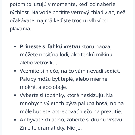
potom to ľutujú v momente, keď loď naberie
rýchlosť. Na vode pocítite vetrový chlad viac, než
očakávate, najmä keď ste trochu vlhkí od
plávania.
Prineste si ľahkú vrstvu
ktorú naozaj
môžete nosiť na lodi, ako tenkú mikinu
alebo vetrovku.
Vezmite si niečo, na čo vám nevadí sedieť.
Paluby môžu byť teplé, alebo mierne
mokré, alebo oboje.
Vyberte si topánky, ktoré nesklzujú. Na
mnohých výletoch býva paluba bosá, no na
móle budete potrebovať niečo na prezutie.
Ak bývate chladno, zoberte si druhú vrstvu.
Znie to dramaticky. Nie je.