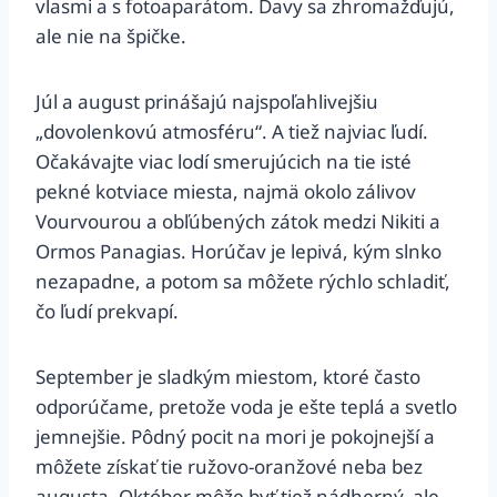
vlasmi a s fotoaparátom. Davy sa zhromažďujú,
ale nie na špičke.
Júl a august prinášajú najspoľahlivejšiu
„dovolenkovú atmosféru“. A tiež najviac ľudí.
Očakávajte viac lodí smerujúcich na tie isté
pekné kotviace miesta, najmä okolo zálivov
Vourvourou a obľúbených zátok medzi Nikiti a
Ormos Panagias. Horúčav je lepivá, kým slnko
nezapadne, a potom sa môžete rýchlo schladiť,
čo ľudí prekvapí.
September je sladkým miestom, ktoré často
odporúčame, pretože voda je ešte teplá a svetlo
jemnejšie. Pôdný pocit na mori je pokojnejší a
môžete získať tie ružovo-oranžové neba bez
augusta. Október môže byť tiež nádherný, ale