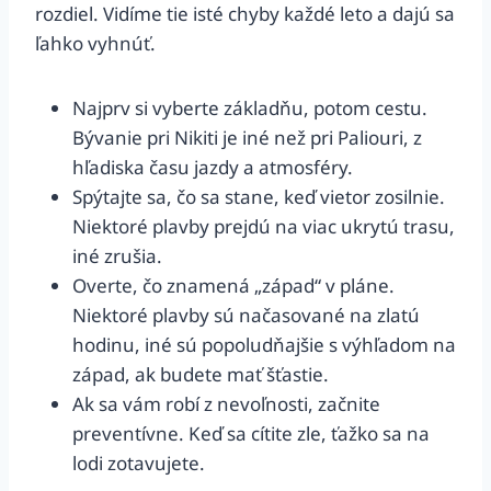
rozdiel. Vidíme tie isté chyby každé leto a dajú sa
ľahko vyhnúť.
Najprv si vyberte základňu, potom cestu.
Bývanie pri Nikiti je iné než pri Paliouri, z
hľadiska času jazdy a atmosféry.
Spýtajte sa, čo sa stane, keď vietor zosilnie.
Niektoré plavby prejdú na viac ukrytú trasu,
iné zrušia.
Overte, čo znamená „západ“ v pláne.
Niektoré plavby sú načasované na zlatú
hodinu, iné sú popoludňajšie s výhľadom na
západ, ak budete mať šťastie.
Ak sa vám robí z nevoľnosti, začnite
preventívne. Keď sa cítite zle, ťažko sa na
lodi zotavujete.