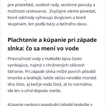
pre priateľské, osobné rady, sezónne ponuky a
možnosti cestovania.. Zvyčajne vieme povedať,
ktoré odchody vyhovujú dvojiciam a ktoré
skupinám, len podľa bázy a bežného davu.
Plachtenie a kúpanie pri západe
slnka: čo sa mení vo vode
Priezračnosť vody v Halkidiki býva často
vynikajúca, najmä v chránených zálivoch
Sithonie. Pri západe slnka môže povrch pôsobiť
tmavšie a lesklejší, takže občas nevidíte morské
dno čisto, aj keď je voda čistá. Je to normálne,
ide len o uhol dopadu svetla.
Kúpanie neskoro popoludní pôsobí teplejšie v