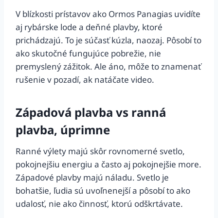
V blízkosti prístavov ako Ormos Panagias uvidíte
aj rybárske lode a deňné plavby, ktoré
prichádzajú. To je súčasť kúzla, naozaj. Pôsobí to
ako skutočné fungujúce pobrežie, nie
premyslený zážitok. Ale áno, môže to znamenať
rušenie v pozadí, ak natáčate video.
Západová plavba vs ranná
plavba, úprimne
Ranné výlety majú skôr rovnomerné svetlo,
pokojnejšiu energiu a často aj pokojnejšie more.
Západové plavby majú náladu. Svetlo je
bohatšie, ľudia sú uvoľnenejší a pôsobí to ako
udalosť, nie ako činnosť, ktorú odškrtávate.