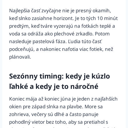
Najlepšia časť zvyčajne nie je presný okamih,
keď slnko zasiahne horizont. Je to tých 10 minút
predtým, keď tváre vyzerajú na fotkách teplé a
voda sa odráža ako plechové zrkadlo. Potom
nasleduje pastelová fáza. Ľudia túto časť
podceňujú, a nakoniec nafotia viac fotiek, než
plánovali.
Sezónny timing: kedy je kúzlo
ľahké a kedy je to náročné
Koniec mája až koniec júna je jeden z najľahších
okien pre západ slnka na plavbe. More sa
zohrieva, večery sú dlhé a často panuje
pohodlný vietor bez toho, aby sa pretiahol s