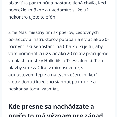
objaviť za pár minút a nastane tichá chvíľa, keď
pobrežie zmäkne a uvedomíte si, že už
nekontrolujete telefón.
Sme Náš miestny tím skipperov, cestovných
poradcov a inštruktorov potápania s viac ako 20-
ročnými skúsenosťami na Chalkidiki je tu, aby
vám pomohol. a už viac ako 20 rokov pracujeme
v oblasti turistiky Halkidiki a Thessaloniki. Tieto
plavby sme zažili aj v mimosezóne, v
augustovom teple a na tých večeroch, keď
vietor donúti každého siahnuť po mikine a
neskôr sa tomu zasmiať.
Kde presne sa nachádzate a
prečo to má význam pre západ