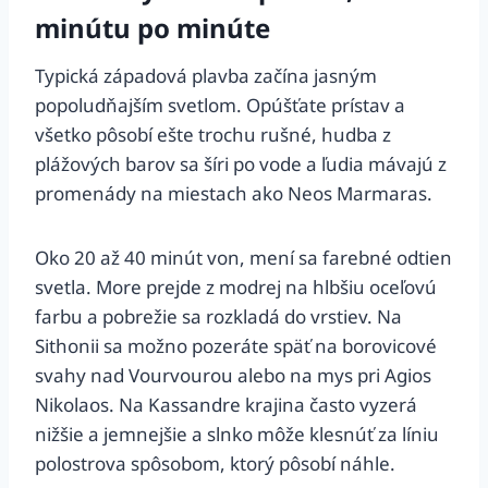
minútu po minúte
Typická západová plavba začína jasným
popoludňajším svetlom. Opúšťate prístav a
všetko pôsobí ešte trochu rušné, hudba z
plážových barov sa šíri po vode a ľudia mávajú z
promenády na miestach ako Neos Marmaras.
Oko 20 až 40 minút von, mení sa farebné odtien
svetla. More prejde z modrej na hlbšiu oceľovú
farbu a pobrežie sa rozkladá do vrstiev. Na
Sithonii sa možno pozeráte späť na borovicové
svahy nad Vourvourou alebo na mys pri Agios
Nikolaos. Na Kassandre krajina často vyzerá
nižšie a jemnejšie a slnko môže klesnúť za líniu
polostrova spôsobom, ktorý pôsobí náhle.