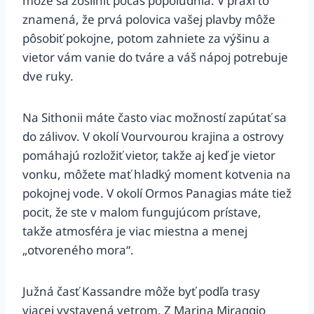
môže sa zosilniť počas popoludnia. V praxi to
znamená, že prvá polovica vašej plavby môže
pôsobiť pokojne, potom zahniete za výšinu a
vietor vám vanie do tváre a váš nápoj potrebuje
dve ruky.
Na Sithonii máte často viac možností zapútať sa
do zálivov. V okolí Vourvourou krajina a ostrovy
pomáhajú rozložiť vietor, takže aj keď je vietor
vonku, môžete mať hladký moment kotvenia na
pokojnej vode. V okolí Ormos Panagias máte tiež
pocit, že ste v malom fungujúcom prístave,
takže atmosféra je viac miestna a menej
„otvoreného mora“.
Južná časť Kassandre môže byť podľa trasy
viacej vystavená vetrom. Z Marina Miraggio