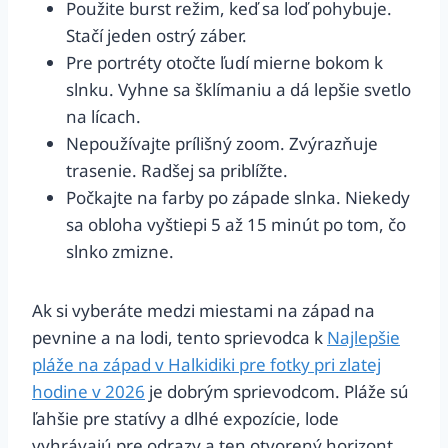
Použite burst režim, keď sa loď pohybuje.
Stačí jeden ostrý záber.
Pre portréty otočte ľudí mierne bokom k
slnku. Vyhne sa šklímaniu a dá lepšie svetlo
na lícach.
Nepoužívajte prílišný zoom. Zvýrazňuje
trasenie. Radšej sa priblížte.
Počkajte na farby po západe slnka. Niekedy
sa obloha vyštiepi 5 až 15 minút po tom, čo
slnko zmizne.
Ak si vyberáte medzi miestami na západ na
pevnine a na lodi, tento sprievodca k
Najlepšie
pláže na západ v Halkidiki pre fotky pri zlatej
hodine v 2026
je dobrým sprievodcom. Pláže sú
ľahšie pre statívy a dlhé expozície, lode
vyhrávajú pre odrazy a ten otvorený horizont.