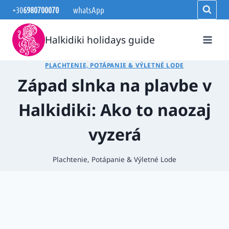
Skip
+30
6980700070
whatsApp
to
content
Halkidiki holidays guide
PLACHTENIE, POTÁPANIE & VÝLETNÉ LODE
Západ slnka na plavbe v
Halkidiki: Ako to naozaj
vyzerá
Plachtenie, Potápanie & Výletné Lode