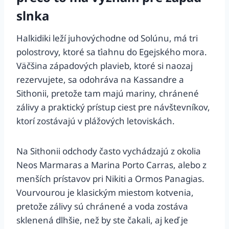
slnka
Halkidiki leží juhovýchodne od Solúnu, má tri
polostrovy, ktoré sa ťiahnu do Egejského mora.
Väčšina západových plavieb, ktoré si naozaj
rezervujete, sa odohráva na Kassandre a
Sithonii, pretože tam majú mariny, chránené
zálivy a praktický prístup ciest pre návštevníkov,
ktorí zostávajú v plážových letoviskách.
Na Sithonii odchody často vychádzajú z okolia
Neos Marmaras a Marina Porto Carras, alebo z
menších prístavov pri Nikiti a Ormos Panagias.
Vourvourou je klasickým miestom kotvenia,
pretože zálivy sú chránené a voda zostáva
sklenená dlhšie, než by ste čakali, aj keď je