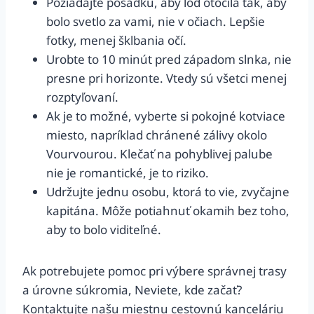
Požiadajte posádku, aby loď otočila tak, aby
bolo svetlo za vami, nie v očiach. Lepšie
fotky, menej šklbania očí.
Urobte to 10 minút pred západom slnka, nie
presne pri horizonte. Vtedy sú všetci menej
rozptyľovaní.
Ak je to možné, vyberte si pokojné kotviace
miesto, napríklad chránené zálivy okolo
Vourvourou. Klečať na pohyblivej palube
nie je romantické, je to riziko.
Udržujte jednu osobu, ktorá to vie, zvyčajne
kapitána. Môže potiahnuť okamih bez toho,
aby to bolo viditeľné.
Ak potrebujete pomoc pri výbere správnej trasy
a úrovne súkromia, Neviete, kde začať?
Kontaktujte našu miestnu cestovnú kanceláriu