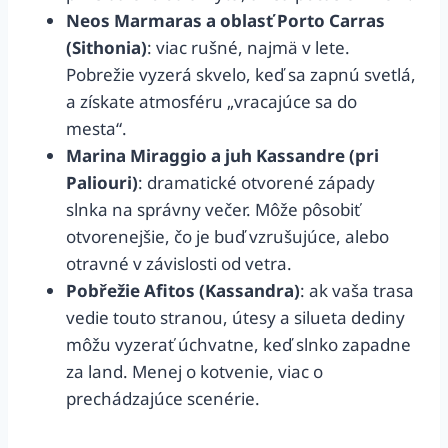
Neos Marmaras a oblasť Porto Carras
(Sithonia)
: viac rušné, najmä v lete.
Pobrežie vyzerá skvelo, keď sa zapnú svetlá,
a získate atmosféru „vracajúce sa do
mesta“.
Marina Miraggio a juh Kassandre (pri
Paliouri)
: dramatické otvorené západy
slnka na správny večer. Môže pôsobiť
otvorenejšie, čo je buď vzrušujúce, alebo
otravné v závislosti od vetra.
Pobřežie Afitos (Kassandra)
: ak vaša trasa
vedie touto stranou, útesy a silueta dediny
môžu vyzerať úchvatne, keď slnko zapadne
za land. Menej o kotvenie, viac o
prechádzajúce scenérie.