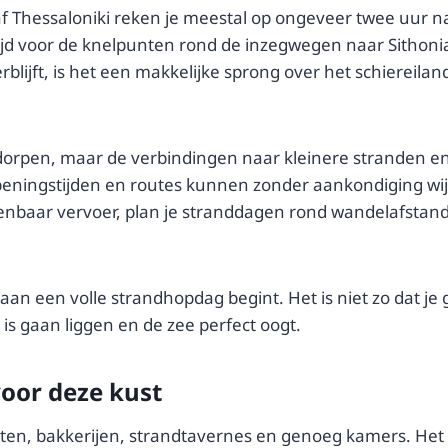
hessaloniki reken je meestal op ongeveer twee uur naar
ijd voor de knelpunten rond de inzegwegen naar Sithonia
 verblijft, is het een makkelijke sprong over het schierei
e dorpen, maar de verbindingen naar kleinere stranden 
peningstijden en routes kunnen zonder aankondiging wijz
 openbaar vervoer, plan je stranddagen rond wandelafstan
 aan een volle strandhopdag begint. Het is niet zo dat je
is gaan liggen en de zee perfect oogt.
voor deze kust
kten, bakkerijen, strandtavernes en genoeg kamers. Het 