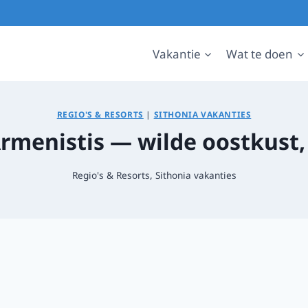
Vakantie
Wat te doen
REGIO'S & RESORTS
|
SITHONIA VAKANTIES
 Armenistis — wilde oostkus
Regio's & Resorts
,
Sithonia vakanties