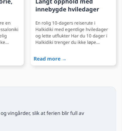
orie,
Langt opphold med
innebygde hviledager
re en
En rolig 10-dagers reiserute i
ssaloniki
Halkidiki med egentlige hviledager
elig
og lette utflukter Har du 10 dager i
ake…
Halkidiki trenger du ikke løpe…
Read more →
 vingårder, slik at ferien blir full av