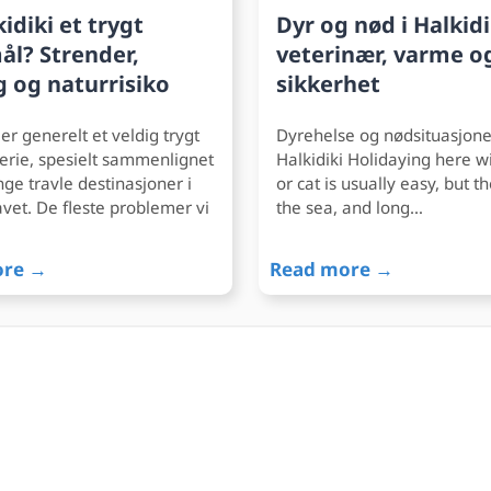
kidiki et trygt
Dyr og nød i Halkidi
ål? Strender,
veterinær, varme o
g og naturrisiko
sikkerhet
 er generelt et veldig trygt
Dyrehelse og nødsituasjone
ferie, spesielt sammenlignet
Halkidiki Holidaying here w
e travle destinasjoner i
or cat is usually easy, but t
vet. De fleste problemer vi
the sea, and long…
ore →
Read more →