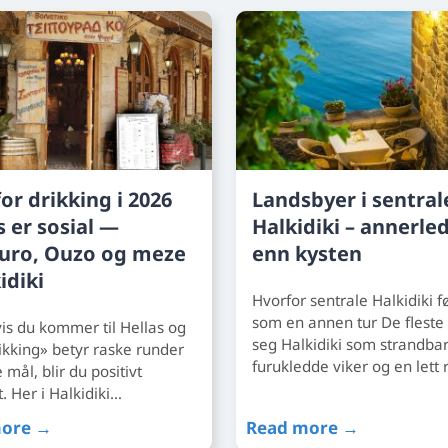
or drikking i 2026
Landsbyer i sentral
s er sosial —
Halkidiki – annerle
uro, Ouzo og meze
enn kysten
idiki
Hvorfor sentrale Halkidiki f
som en annen tur De fleste 
vis du kommer til Hellas og
seg Halkidiki som strandbar
rikking» betyr raske runder
furukledde viker og en lett
 mål, blir du positivt
t. Her i Halkidiki…
more →
Read more →