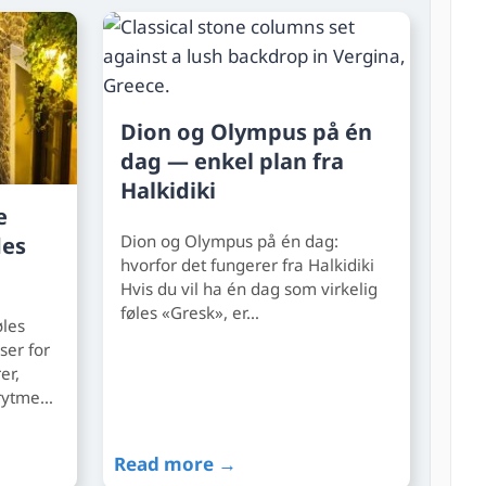
Dion og Olympus på én
dag — enkel plan fra
Halkidiki
e
Dion og Olympus på én dag:
des
hvorfor det fungerer fra Halkidiki
Hvis du vil ha én dag som virkelig
føles «Gresk», er…
øles
ser for
er,
 rytme…
Read more →