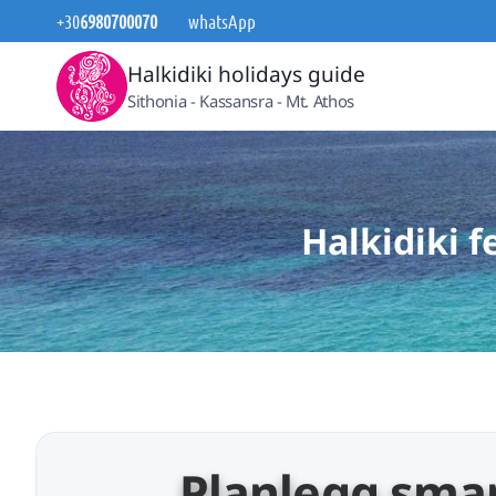
Skip
+30
6980700070
whatsApp
to
Halkidiki holidays guide
content
Sithonia - Kassansra - Mt. Athos
Halkidiki f
Planlegg smar