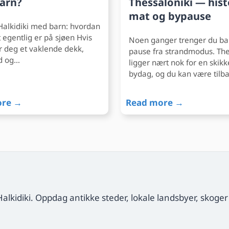
arn?
Thessaloniki — hist
mat og bypause
 Halkidiki med barn: hvordan
 egentlig er på sjøen Hvis
Noen ganger trenger du ba
r deg et vaklende dekk,
pause fra strandmodus. The
nd og…
ligger nært nok for en skikk
bydag, og du kan være tilb
ore →
Read more →
lkidiki. Oppdag antikke steder, lokale landsbyer, skoger og