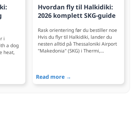
ki:
Hvordan fly til Halkidiki:
g
2026 komplett SKG-guide
Rask orientering før du bestiller noe
Hvis du flyr til Halkidiki, lander du
r i
nesten alltid på Thessaloniki Airport
ith a dog
"Makedonia" (SKG) i Thermi,…
he heat,
Read more →