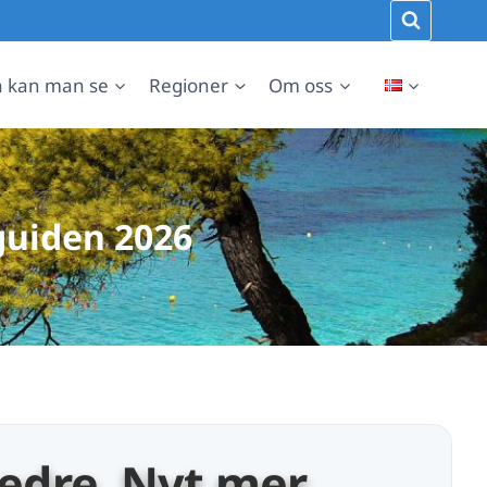
 kan man se
Regioner
Om oss
eguiden 2026
edre. Nyt mer.