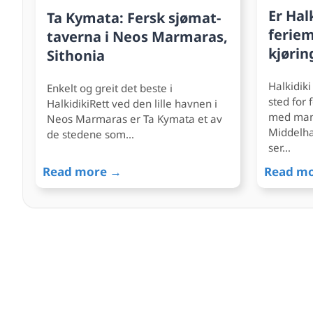
Er Hal
Ta Kymata: Fersk sjømat-
feriem
taverna i Neos Marmaras,
kjørin
Sithonia
Halkidiki
Enkelt og greit det beste i
sted for 
HalkidikiRett ved den lille havnen i
med mang
Neos Marmaras er Ta Kymata et av
Middelha
de stedene som…
ser…
Read more →
Read m