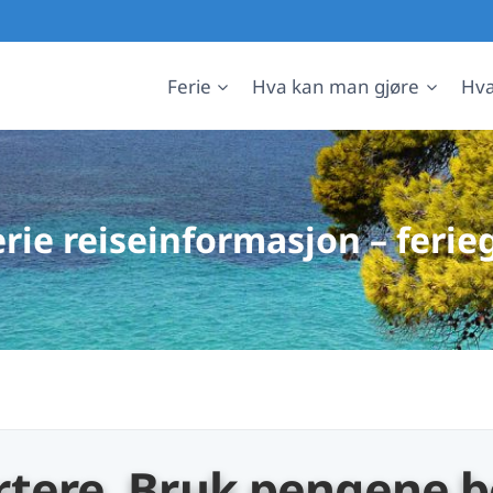
Ferie
Hva kan man gjøre
Hva
erie reiseinformasjon – feri
tere. Bruk pengene b