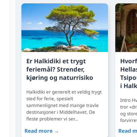
Er Halkidiki et trygt
Hvorf
feriemål? Strender,
Hella
kjøring og naturrisiko
Tsipo
i Halk
Halkidiki er generelt et veldig trygt
sted for ferie, spesielt
Intro H
sammenlignet med mange travle
tror «d
destinasjoner i Middelhavet. De
og store
fleste problemer vi ser…
forvirre
Read more →
Read 