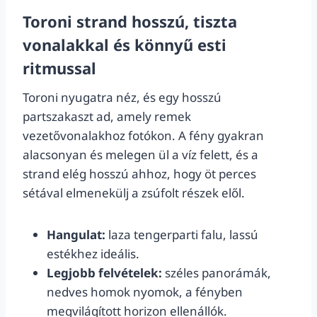
Toroni strand hosszú, tiszta
vonalakkal és könnyű esti
ritmussal
Toroni nyugatra néz, és egy hosszú
partszakaszt ad, amely remek
vezetővonalakhoz fotókon. A fény gyakran
alacsonyan és melegen ül a víz felett, és a
strand elég hosszú ahhoz, hogy öt perces
sétával elmenekülj a zsúfolt részek elől.
Hangulat:
laza tengerparti falu, lassú
estékhez ideális.
Legjobb felvételek:
széles panorámák,
nedves homok nyomok, a fényben
megvilágított horizon ellenállók.