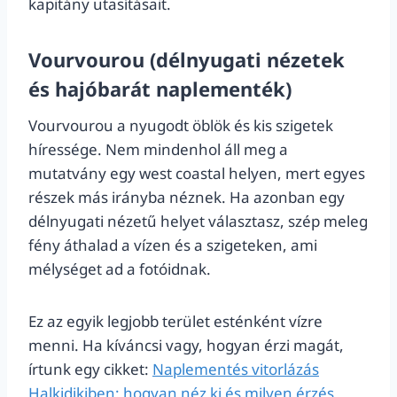
kapitány utasításait.
Vourvourou (délnyugati nézetek
és hajóbarát naplementék)
Vourvourou a nyugodt öblök és kis szigetek
híressége. Nem mindenhol áll meg a
mutatvány egy west coastal helyen, mert egyes
részek más irányba néznek. Ha azonban egy
délnyugati nézetű helyet választasz, szép meleg
fény áthalad a vízen és a szigeteken, ami
mélységet ad a fotóidnak.
Ez az egyik legjobb terület esténként vízre
menni. Ha kíváncsi vagy, hogyan érzi magát,
írtunk egy cikket:
Naplementés vitorlázás
Halkidikiben: hogyan néz ki és milyen érzés