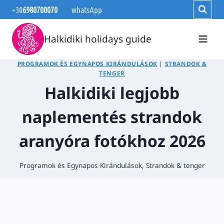
Skip
+30
6980700070
whatsApp
to
content
Halkidiki holidays guide
PROGRAMOK ÉS EGYNAPOS KIRÁNDULÁSOK
|
STRANDOK &
TENGER
Halkidiki legjobb
naplementés strandok
aranyóra fotókhoz 2026
Programok és Egynapos Kirándulások
,
Strandok & tenger