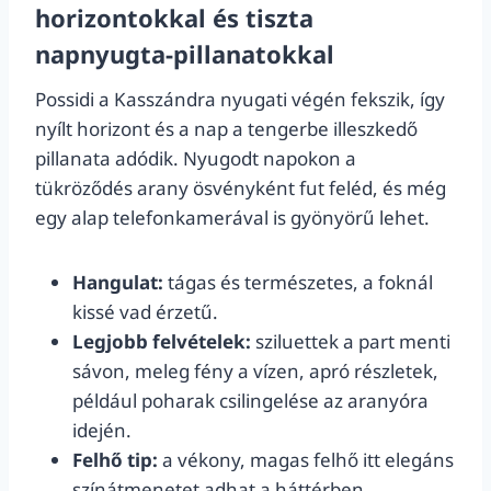
horizontokkal és tiszta
napnyugta-pillanatokkal
Possidi a Kasszándra nyugati végén fekszik, így
nyílt horizont és a nap a tengerbe illeszkedő
pillanata adódik. Nyugodt napokon a
tükröződés arany ösvényként fut feléd, és még
egy alap telefonkamerával is gyönyörű lehet.
Hangulat:
tágas és természetes, a foknál
kissé vad érzetű.
Legjobb felvételek:
sziluettek a part menti
sávon, meleg fény a vízen, apró részletek,
például poharak csilingelése az aranyóra
idején.
Felhő tip:
a vékony, magas felhő itt elegáns
színátmenetet adhat a háttérben.