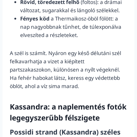
Rövid, töredezett felhő
(foltos): a drámai
változat, sugarakkal és lángoló szélekkel.
Fényes köd
a Thermaikosz-öböl fölött: a
nap nagyobbnak tűnhet, de túlexponálva
elveszíted a részleteket.
A szél is számít. Nyáron egy késő délutáni szél
felkavarhatja a vizet a kiépített
partszakaszokon, különösen a nyílt végeknél.
Ha fehér habokat látsz, keress egy védettebb
öblöt, ahol a víz sima marad.
Kassandra: a naplementés fotók
legegyszerűbb félszigete
Possidi strand (Kassandra) széles