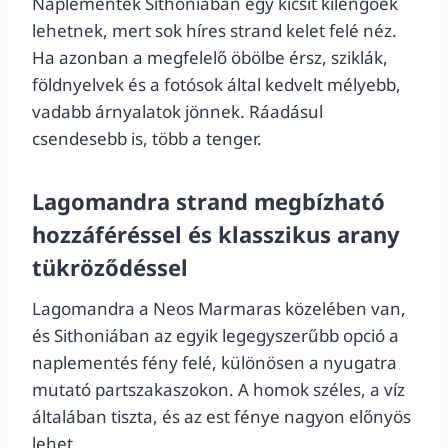
Naplementék Sithoniában egy kicsit kilengőek
lehetnek, mert sok híres strand kelet felé néz.
Ha azonban a megfelelő öbölbe érsz, sziklák,
földnyelvek és a fotósok által kedvelt mélyebb,
vadabb árnyalatok jönnek. Ráadásul
csendesebb is, több a tenger.
Lagomandra strand megbízható
hozzáféréssel és klasszikus arany
tükröződéssel
Lagomandra a Neos Marmaras közelében van,
és Sithoniában az egyik legegyszerűbb opció a
naplementés fény felé, különösen a nyugatra
mutató partszakaszokon. A homok széles, a víz
általában tiszta, és az est fénye nagyon előnyös
lehet.