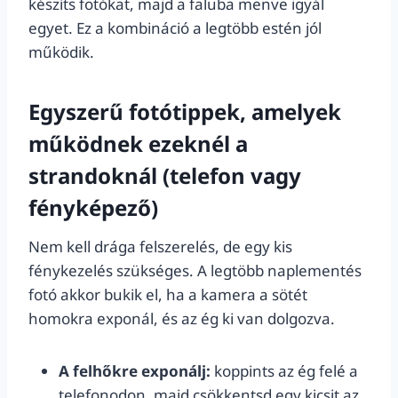
készíts fotókat, majd a faluba menve igyál
egyet. Ez a kombináció a legtöbb estén jól
működik.
Egyszerű fotótippek, amelyek
működnek ezeknél a
strandoknál (telefon vagy
fényképező)
Nem kell drága felszerelés, de egy kis
fénykezelés szükséges. A legtöbb naplementés
fotó akkor bukik el, ha a kamera a sötét
homokra exponál, és az ég ki van dolgozva.
A felhőkre exponálj:
koppints az ég felé a
telefonodon, majd csökkentsd egy kicsit az