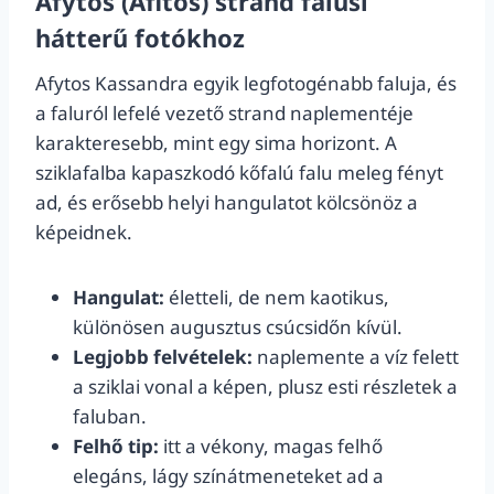
Afytos (Afitos) strand falusi
hátterű fotókhoz
Afytos Kassandra egyik legfotogénabb faluja, és
a faluról lefelé vezető strand naplementéje
karakteresebb, mint egy sima horizont. A
sziklafalba kapaszkodó kőfalú falu meleg fényt
ad, és erősebb helyi hangulatot kölcsönöz a
képeidnek.
Hangulat:
életteli, de nem kaotikus,
különösen augusztus csúcsidőn kívül.
Legjobb felvételek:
naplemente a víz felett
a sziklai vonal a képen, plusz esti részletek a
faluban.
Felhő tip:
itt a vékony, magas felhő
elegáns, lágy színátmeneteket ad a