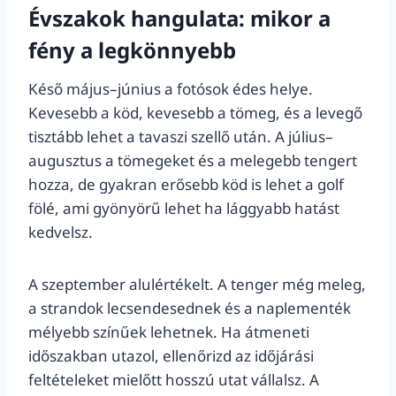
Évszakok hangulata: mikor a
fény a legkönnyebb
Késő május–június a fotósok édes helye.
Kevesebb a köd, kevesebb a tömeg, és a levegő
tisztább lehet a tavaszi szellő után. A július–
augusztus a tömegeket és a melegebb tengert
hozza, de gyakran erősebb köd is lehet a golf
fölé, ami gyönyörű lehet ha lággyabb hatást
kedvelsz.
A szeptember alulértékelt. A tenger még meleg,
a strandok lecsendesednek és a naplementék
mélyebb színűek lehetnek. Ha átmeneti
időszakban utazol, ellenőrizd az időjárási
feltételeket mielőtt hosszú utat vállalsz. A