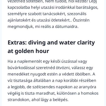
vezetned sötétben, Nem tudod, hol kezdd? Lépj
kapcsolatba helyi utazási irodánkkal barátságos,
személyre szabott tanácsokért, szezonális
ajánlatokért és utazási ötletekért.. Őszintén
megmondjuk, mi reális a dátumaidra.
Extras: diving and water clarity
at golden hour
Ha a naplementét egy késői úszással vagy
búvárkodással szeretnéd ötvözni, válassz egy
menedéket nyugodt estén a védett öbölben. A
víz tisztasága általában a nap korábbi részében
a legjobb, de szélcsendes napokon az aranyóra
végéig is tiszta maradhat, különösen a homokos
strandokon, ahol lágy a belépés.