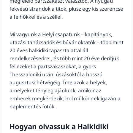
megfelelő partszakaszt választod. A nyugati
fekvésű strandok a titok, plusz egy kis szerencse
a felhőkkel és a széllel.
Mi vagyunk a Helyi csapatunk – kapitányok,
utazási tanácsadók és búvár oktatók – több mint
20 éves halkidiki tapasztalattal áll
rendelkezésedre., és több mint 20 éve derítjük
fel ezeket a partszakaszokat, a gyors
Thesszaloniki utáni úszásoktól a hosszú
augusztusi hétvégéig. Íme azok a helyek,
amelyeket tényleg ajánlunk, amikor az
emberek megkérdezik, hol működnek igazán a
naplementés fotók.
Hogyan olvassuk a Halkidiki