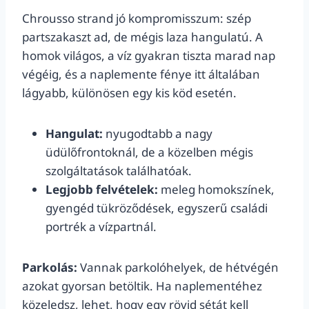
Chrousso strand jó kompromisszum: szép
partszakaszt ad, de mégis laza hangulatú. A
homok világos, a víz gyakran tiszta marad nap
végéig, és a naplemente fénye itt általában
lágyabb, különösen egy kis köd esetén.
Hangulat:
nyugodtabb a nagy
üdülőfrontoknál, de a közelben mégis
szolgáltatások találhatóak.
Legjobb felvételek:
meleg homokszínek,
gyengéd tükröződések, egyszerű családi
portrék a vízpartnál.
Parkolás:
Vannak parkolóhelyek, de hétvégén
azokat gyorsan betöltik. Ha naplementéhez
közeledsz, lehet, hogy egy rövid sétát kell