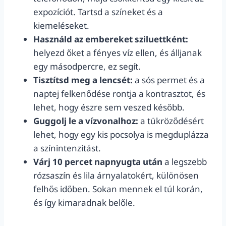
expozíciót. Tartsd a színeket és a
kiemeléseket.
Használd az embereket sziluettként:
helyezd őket a fényes víz ellen, és álljanak
egy másodpercre, ez segít.
Tisztítsd meg a lencsét:
a sós permet és a
naptej felkenődése rontja a kontrasztot, és
lehet, hogy észre sem veszed később.
Guggolj le a vízvonalhoz:
a tükröződésért
lehet, hogy egy kis pocsolya is megduplázza
a színintenzitást.
Várj 10 percet napnyugta után
a legszebb
rózsaszín és lila árnyalatokért, különösen
felhős időben. Sokan mennek el túl korán,
és így kimaradnak belőle.