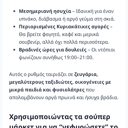
Μεσημεριανή ησυχία
– Ιδανική για έναν
υπνάκο, διάβασμα ή αργό γεύμα στη σκιά.
Περιορισμένες Κυριακάτικες αγορές
–
Θα βρείτε φαγητό, καφέ και μερικά
σουβενίρ, αλλά όχι πολλά περισσότερα.
Βραδινές ώρες για δουλειές
– Οι ντόπιοι
ψωνίζουν συνήθως 19:00–21:00.
Αυτός ο ρυθμός ταιριάζει σε
ζευγάρια,
μεγαλύτερους ταξιδιώτες, οικογένειες με
μικρά παιδιά και φυσιολάτρες
που
απολαμβάνουν αργά πρωινά και ήσυχα βράδια.
Χρησιμοποιώντας τα σούπερ
μάρκετ για να “γεφυρώσετε” το