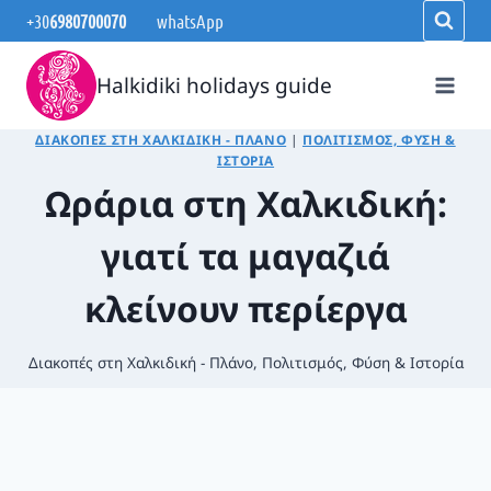
Skip
+30
6980700070
whatsApp
to
content
Halkidiki holidays guide
ΔΙΑΚΟΠΈΣ ΣΤΗ ΧΑΛΚΙΔΙΚΉ - ΠΛΆΝΟ
|
ΠΟΛΙΤΙΣΜΌΣ, ΦΎΣΗ &
ΙΣΤΟΡΊΑ
Ωράρια στη Χαλκιδική:
γιατί τα μαγαζιά
κλείνουν περίεργα
Διακοπές στη Χαλκιδική - Πλάνο
,
Πολιτισμός, Φύση & Ιστορία