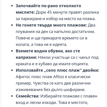
Започвайте по-рано отколкото
мислите:
Дори 45 минути правят разлика
за паркиране и избор на място на плажа.
Не гонете твърде много плажове:
Два
плувания на ден са напълно достатъчни.
Повече и ще прекарате времето си в
колата, а това не е идеята.
Вземете водни обувки, ако сте
капризни:
Някои участъци са с чакъл под
краката и е хубаво да имате опцията.
Използвайте „село плюс плаж“ двойки:
Афитос плюс плаж Afitos е класически
пример. Чувства се като две различни
изживявания без дълго шофиране.
Семейства:
Избирайте плажове с плавен
вход и лесни изходи. Това е мястото,