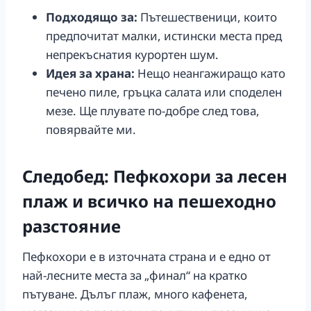
Подходящо за:
Пътешественици, които
предпочитат малки, истински места пред
непрекъснатия курортен шум.
Идея за храна:
Нещо неангажиращо като
печено пиле, гръцка салата или споделен
мезе. Ще плувате по-добре след това,
повярвайте ми.
Следобед: Пефкохори за лесен
плаж и всичко на пешеходно
разстояние
Пефкохори е в източната страна и е едно от
най-лесните места за „финал“ на кратко
пътуване. Дълъг плаж, много кафенета,