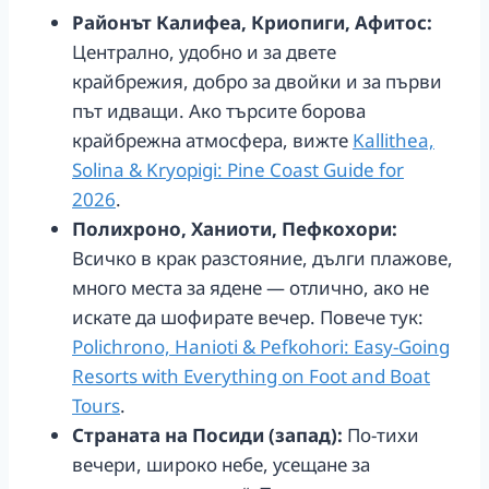
Районът Калифеа, Криопиги, Афитос:
Централно, удобно и за двете
крайбрежия, добро за двойки и за първи
път идващи. Ако търсите борова
крайбрежна атмосфера, вижте
Kallithea,
Solina & Kryopigi: Pine Coast Guide for
2026
.
Полихроно, Ханиоти, Пефкохори:
Всичко в крак разстояние, дълги плажове,
много места за ядене — отлично, ако не
искате да шофирате вечер. Повече тук:
Polichrono, Hanioti & Pefkohori: Easy-Going
Resorts with Everything on Foot and Boat
Tours
.
Страната на Посиди (запад):
По-тихи
вечери, широко небе, усещане за