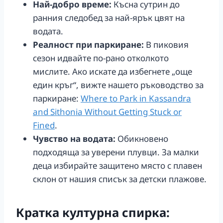
Най-добро време:
Късна сутрин до
ранния следобед за най-ярък цвят на
водата.
Реалност при паркиране:
В пиковия
сезон идвайте по-рано отколкото
мислите. Ако искате да избегнете „още
един кръг“, вижте нашето ръководство за
паркиране:
Where to Park in Kassandra
and Sithonia Without Getting Stuck or
Fined
.
Чувство на водата:
Обикновено
подходяща за уверени плувци. За малки
деца избирайте защитено място с плавен
склон от нашия списък за детски плажове.
Кратка културна спирка: