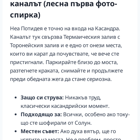
каналът (лесна първа фото-
спирка)
Неа Потидея е точно на входа на Касандра.
Каналът тук свързва Термаическия залив с
Торонейския залив и е едно от онези места,
които ви карат да почувствате, че вече сте
пристигнали. Паркирайте близо до моста,
разтегнете краката, снимайте и продължете
преди обедната жега да стане сериозна.
Защо си струва:
Никакъв труд,
класически касандрийски момент.
Подходящо за:
Всички, особено ако току-
що сте шофирали от Солун.
Местен съвет:
Ако духа вятър, ще го
усетите на моста. Не е проблем, просто