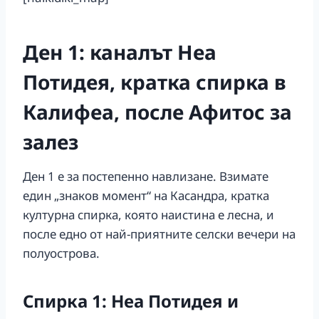
Ден 1: каналът Неа
Потидея, кратка спирка в
Калифеа, после Афитос за
залез
Ден 1 е за постепенно навлизане. Взимате
един „знаков момент“ на Касандра, кратка
културна спирка, която наистина е лесна, и
после едно от най-приятните селски вечери на
полуострова.
Спирка 1: Неа Потидея и