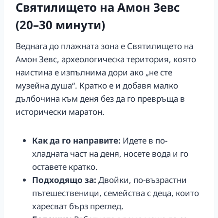
Святилището на Амон Зевс
(20–30 минути)
Веднага до плажната зона е Святилището на
Амон Зевс, археологическа територия, която
наистина е изпълнима дори ако „не сте
музейна душа“. Кратко е и добавя малко
дълбочина към деня без да го превръща в
исторически маратон.
Как да го направите:
Идете в по-
хладната част на деня, носете вода и го
оставете кратко.
Подходящо за:
Двойки, по-възрастни
пътешественици, семейства с деца, които
харесват бърз преглед.