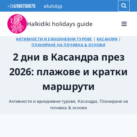
Към
+30
6980700070
whatsApp
съдържанието
Halkidiki holidays guide
АКТИВНОСТИ И ЕДНОДНЕВНИ ТУРОВЕ
|
КАСАНДРА
|
ПЛАНИРАНЕ НА ПОЧИВКА & ОСНОВИ
2 дни в Касандра през
2026: плажове и кратки
маршрути
Активности и еднодневни турове
,
Касандра
,
Планиране на
почивка & основи