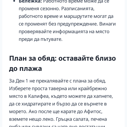
Бележка:
Работното време може да се
променя сезонно. Разписанията,
работното време и маршрутите могат да
се променят без предупреждение. Винаги
проверявайте информацията на място
преди да пътувате.
План за обяд: оставайте близо
до плажа
За Ден 1 не прекалявайте с плана за обяд.
Изберете проста таверна или крайбрежно
място в Калифеа, където можете да хапнете,
да се хидратирате и бързо да се върнете в
морето. Ако после ще карате до Афитос,
вземете нещо леко. Гръцка салата, печена
риба или сувлаки са напълно достатъчни.