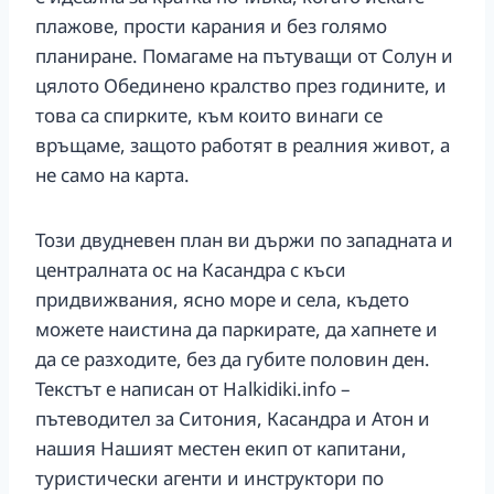
плажове, прости карания и без голямо
планиране. Помагаме на пътуващи от Солун и
цялото Обединено кралство през годините, и
това са спирките, към които винаги се
връщаме, защото работят в реалния живот, а
не само на карта.
Този двудневен план ви държи по западната и
централната ос на Касандра с къси
придвижвания, ясно море и села, където
можете наистина да паркирате, да хапнете и
да се разходите, без да губите половин ден.
Текстът е написан от Halkidiki.info –
пътеводител за Ситония, Касандра и Атон и
нашия Нашият местен екип от капитани,
туристически агенти и инструктори по