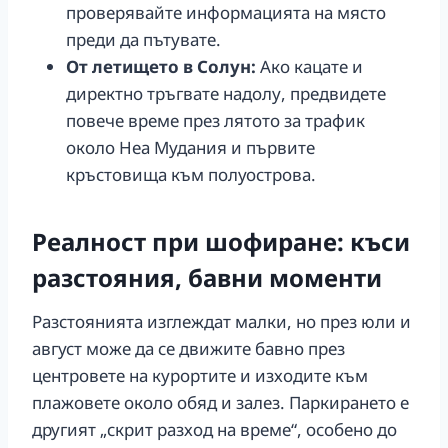
проверявайте информацията на място
преди да пътувате.
От летището в Солун:
Ако кацате и
директно тръгвате надолу, предвидете
повече време през лятото за трафик
около Неа Мудания и първите
кръстовища към полуострова.
Реалност при шофиране: къси
разстояния, бавни моменти
Разстоянията изглеждат малки, но през юли и
август може да се движите бавно през
центровете на курортите и изходите към
плажовете около обяд и залез. Паркирането е
другият „скрит разход на време“, особено до