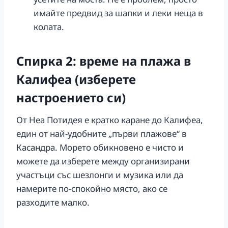
имайте предвид за шапки и леки неща в
колата.
Спирка 2: време на плажа в
Калифеа (изберете
настроението си)
От Неа Потидея е кратко каране до Калифеа,
един от най-удобните „първи плажове“ в
Касандра. Морето обикновено е чисто и
можете да изберете между организирани
участъци със шезлонги и музика или да
намерите по-спокойно място, ако се
разходите малко.