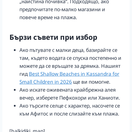
„наистина почивка“. Подходящо, ако
предпочитате по-малко магазини и
повече време на плажа.
Бързи съвети при избор
Ако пътувате с малки деца, базирайте се
там, където водата се спуска постепенно и
можете да се връщате за дрямка. Нашият
гид
Best Shallow Beaches in Kassandra for
Small Children in 2026
ще ви помогне.
Ако искате оживената крайбрежна алея
вечер, изберете Пефкохори или Ханиоти.
Ако търсите селце с характер, насочете се
към Афитос и после слизайте към плажа.
[halkidiki_map]