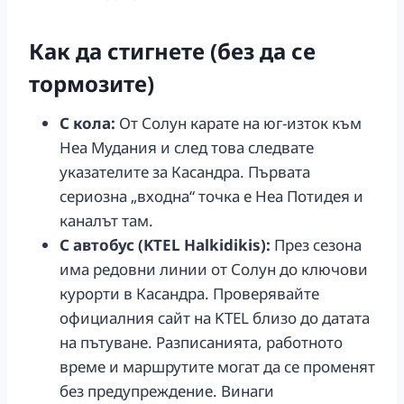
Как да стигнете (без да се
тормозите)
С кола:
От Солун карате на юг-изток към
Неа Мудания и след това следвате
указателите за Касандра. Първата
сериозна „входна“ точка е Неа Потидея и
каналът там.
С автобус (KTEL Halkidikis):
През сезона
има редовни линии от Солун до ключови
курорти в Касандра. Проверявайте
официалния сайт на KTEL близо до датата
на пътуване. Разписанията, работното
време и маршрутите могат да се променят
без предупреждение. Винаги