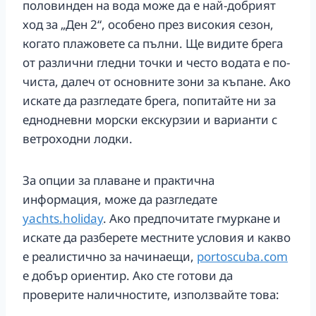
половинден на вода може да е най-добрият
ход за „Ден 2“, особено през високия сезон,
когато плажовете са пълни. Ще видите брега
от различни гледни точки и често водата е по-
чиста, далеч от основните зони за къпане. Ако
искате да разгледате брега, попитайте ни за
еднодневни морски екскурзии и варианти с
ветроходни лодки.
За опции за плаване и практична
информация, може да разгледате
yachts.holiday
. Ако предпочитате гмуркане и
искате да разберете местните условия и какво
е реалистично за начинаещи,
portoscuba.com
е добър ориентир. Ако сте готови да
проверите наличностите, използвайте това: