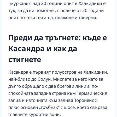
гмуркане с над 20 години опит в Халкидики е
тук, за да ви помогне., с повече от 20 години
опит по тези пътища, плажове и таверни.
Преди да тръгнете: къде е
Касандра и как да
стигнете
Касандра е първият полуостров на Халкидики,
най-близо до Солун. Мислете за него като за
дълго обръщало с две брегови линии: по-
спокойната западна страна към Термаическия
залив и източната към залива Торонейос,
плюс основен „гръбнак“ с шосе, което свързва
главните курортни зони.