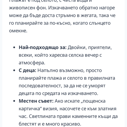
живописен фон. Изкачването обратно нагоре
може да бъде доста стръмно в жегата, така че
го планирайте за по-късно, когато слънцето
омекне.
Най-подходящо за:
Двойки, приятели,
всеки, който харесва селска вечер с
атмосфера.
С деца:
Напълно възможно, просто
планирайте плажа и селото в правилната
последователност, за да не се уморят
децата по средата на изкачването.
Местен съвет:
Ако искате „пощенска
картичка“ визия, насочете се към златния
час. Светлината прави каменните къщи да
блестят и е много красиво.