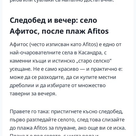
Следобед и вечер: село
Афитос, после плаж Afitos
Афитос (често изписван като Afitos) е едно от
най-очарователните села в Касандра, с
каменни къщи и истинско „старо селско“
усещане. Не е само красиво — и практично е:
може да се разходите, да си купите местни
дреболии и да избирате от множество
таверни за вечеря.
Правете го така: пристигнете късно следобед,
първо разгледайте селото, след това слизайте
до плажа Afitos за плуване, ако още ви се иска.
Плажът е под селото, с чиста вода и