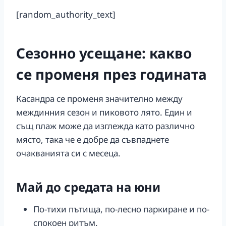
[random_authority_text]
Сезонно усещане: какво
се променя през годината
Касандра се променя значително между
междинния сезон и пиковото лято. Един и
същ плаж може да изглежда като различно
място, така че е добре да съвпаднете
очакванията си с месеца.
Май до средата на юни
По-тихи пътища, по-лесно паркиране и по-
спокоен ритъм.