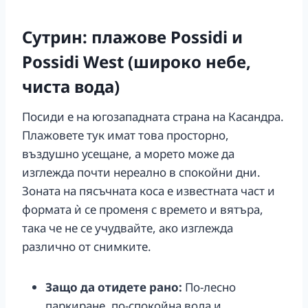
Сутрин: плажове Possidi и
Possidi West (широко небе,
чиста вода)
Посиди е на югозападната страна на Касандра.
Плажовете тук имат това просторно,
въздушно усещане, а морето може да
изглежда почти нереално в спокойни дни.
Зоната на пясъчната коса е известната част и
формата ѝ се променя с времето и вятъра,
така че не се учудвайте, ако изглежда
различно от снимките.
Защо да отидете рано:
По-лесно
паркиране, по-спокойна вода и