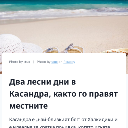
Photo by stux
|
Photo by
stux
on
Pixabay
Два лесни дни в
Касандра, както го правят
местните
Касандра е „най-близкият бяг“ от Халкидики и
е идеална за кратка почивка, когато искате