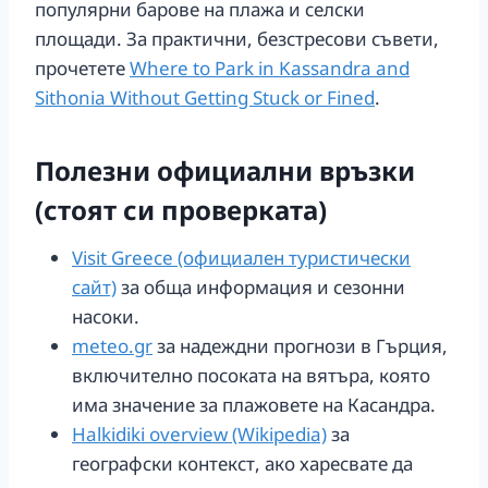
популярни барове на плажа и селски
площади. За практични, безстресови съвети,
прочетете
Where to Park in Kassandra and
Sithonia Without Getting Stuck or Fined
.
Полезни официални връзки
(стоят си проверката)
Visit Greece (официален туристически
сайт)
за обща информация и сезонни
насоки.
meteo.gr
за надеждни прогнози в Гърция,
включително посоката на вятъра, която
има значение за плажовете на Касандра.
Halkidiki overview (Wikipedia)
за
географски контекст, ако харесвате да