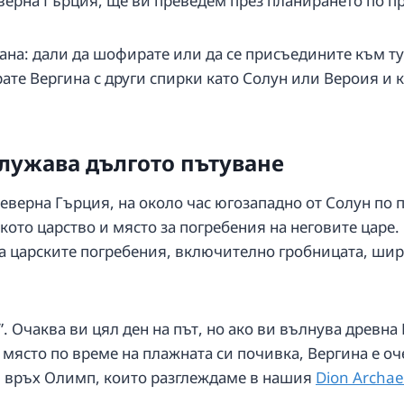
верна Гърция, ще ви преведем през планирането по пр
рана: дали да шофирате или да се присъедините към ту
ате Вергина с други спирки като Солун или Вероия и к
служава дългото пътуване
северна Гърция, на около час югозападно от Солун по 
кото царство и място за погребения на неговите царе.
 царските погребения, включително гробницата, широк
”. Очаква ви цял ден на път, но ако ви вълнува древ
място по време на плажната си почивка, Вергина е оче
 и връх Олимп, които разглеждаме в нашия
Dion Archae