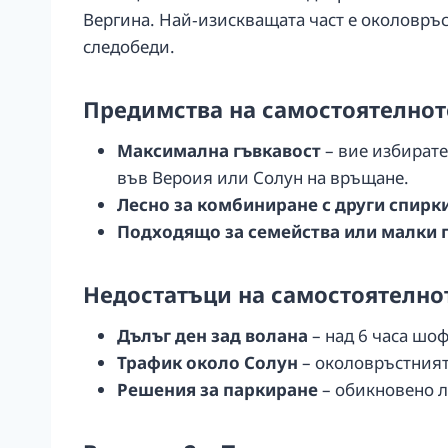
Вергина. Най‑изискващата част е околовръс
следобеди.
Предимства на самостоятелно
Максимална гъвкавост
– вие избирате
във Вероия или Солун на връщане.
Лесно за комбиниране с други спирк
Подходящо за семейства или малки 
Недостатъци на самостоятелн
Дълъг ден зад волана
– над 6 часа шо
Трафик около Солун
– околовръстният 
Решения за паркиране
– обикновено л