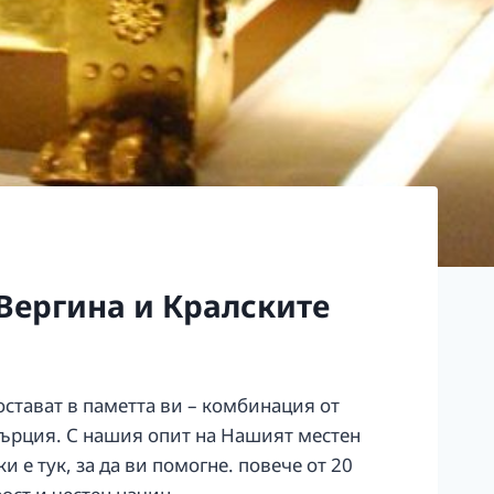
Вергина и Кралските
остават в паметта ви – комбинация от
 Гърция. С нашия опит на Нашият местен
 е тук, за да ви помогне. повече от 20