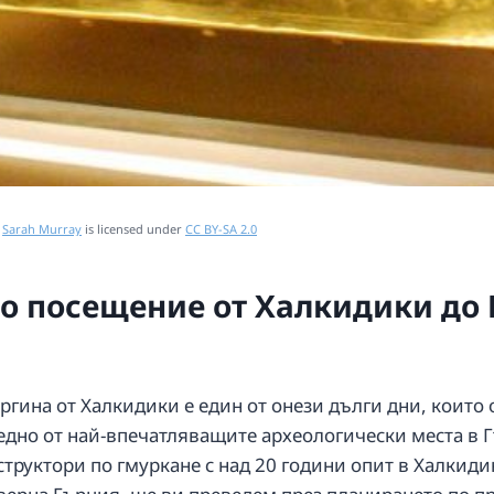
y
Sarah Murray
is licensed under
CC BY-SA 2.0
о посещение от Халкидики до 
гина от Халкидики е един от онези дълги дни, които 
с едно от най-впечатляващите археологически места в
труктори по гмуркане с над 20 години опит в Халкидики