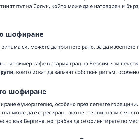
тният път на Солун, който може да е натоварен и бърз
то шофиране
 ритъма си, можете да тръгнете рано, за да избегнете 
и
– например кафе в стария град на Вероия или вечер
групи
, които искат да запазят собствен ритъм, особено
ото шофиране
фиране е уморително, особено през летните горещини.
път може да е стресиращ, ако не сте свикнали с мно
есно във Вергина, но трябва да се ориентирате по мес