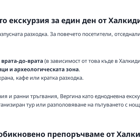
то екскурзия за един ден от Халкид
разпусната разходка. За повечето посетители, отседна
 врата‑до‑врата
(в зависимост от това къде в Халкиди
ици и археологическата зона
.
храна, кафе или кратка разходка.
ния и ранни тръгвания, Вергина като еднодневна екск
ганизиран тур или разполовяване на пътуването с нощ
 обикновено препоръчваме от Халк