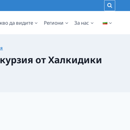
кво да видите
Региони
За нас
ИЯ
скурзия от Халкидики