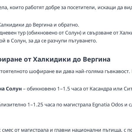
ла, които работят добре за посетители, искащи да ви
алкидики до Вергина и обратно.
невен тур (обикновено от Солун) и свързване от Халк
й в Солун, за да се разчупи пътуването.
фиране от Халкидики до Вергина
остоятелното шофиране ви дава най‑голяма гъвкавост.
на Солун
– обикновено 1–1.5 часа от Касандра или Сит
лизително 1–1.25 часа по магистрала Egnatia Odos и 
: смес от магистрала и главни национални пътища, с 