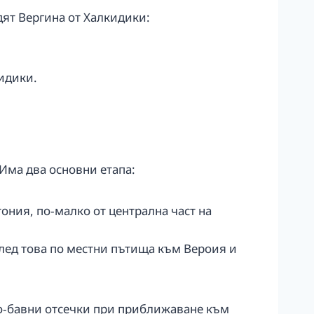
дят Вергина от Халкидики:
идики.
 Има два основни етапа:
ония, по‑малко от централна част на
след това по местни пътища към Вероия и
по‑бавни отсечки при приближаване към