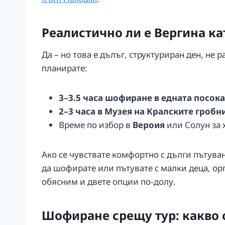
Реалистично ли е Вергина ка
Да – но това е дълъг, структуриран ден, не 
планирате:
3–3.5 часа шофиране в едната посока
2–3 часа в Музея на Кралските гробн
Време по избор в
Вероия
или Солун за 
Ако се чувствате комфортно с дълги пътува
да шофирате или пътувате с малки деца, ор
обясним и двете опции по‑долу.
Шофиране срещу тур: какво