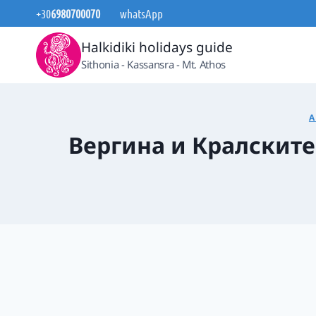
Към
+30
6980700070
whatsApp
съдържанието
Halkidiki holidays guide
Sithonia - Kassansra - Mt. Athos
А
Вергина и Кралските