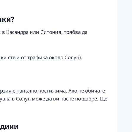
ики?
ли в Касандра или Ситония, трябва да
ки сте и от трафика около Солун).
урзия е напълно постижима. Ако не обичате
увка в Солун може да ви пасне по-добре. Ще
идики