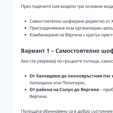
През годините сме видели три основни моде
Самостоятелно шофиране директно от Х
Присъединяване към организиран целод
Комбиниране на Вергина с кратък престо
Вариант 1 – Самостоятелно шо
Ако сте уверен(а) по гръцките пътища, сам
От Халкидики до околовръстния път 
Халкидики или Полигирос.
От района на Солун до Вергина
– приб
Вергина.
Пътищата обикновено са в добро състояние