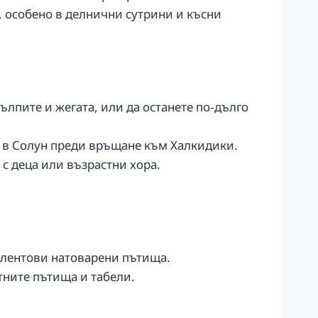
, особено в делнични сутрини и късни
тълпите и жегата, или да останете по‑дълго
я в Солун преди връщане към Халкидики.
 с деца или възрастни хора.
голентови натоварени пътища.
тните пътища и табели.