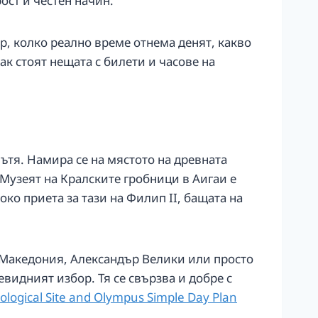
ост и честен начин.
р, колко реално време отнема денят, какво
ак стоят нещата с билети и часове на
пътя. Намира се на мястото на древната
 Музеят на Кралските гробници в Аигаи е
о приета за тази на Филип II, бащата на
на Македония, Александър Велики или просто
видният избор. Тя се свързва и добре с
ological Site and Olympus Simple Day Plan