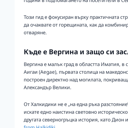
години в подпомагането на посетители в Се
Този гид е фокусиран върху практичната ст
да очаквате от горещината, как да комбинир
отваряне.
Къде е Вергина и защо си за
Вергина е малък град в областта Иматия, в 
Аигаи (Aegae), първата столица на македонс
построен директно над могилата, покриваща
Александър Велики.
От Халкидики не е „на една ръка разстояние
искате едно наистина световно историческо 
другата северногръцка история, като Дион
from Halkidiki
.