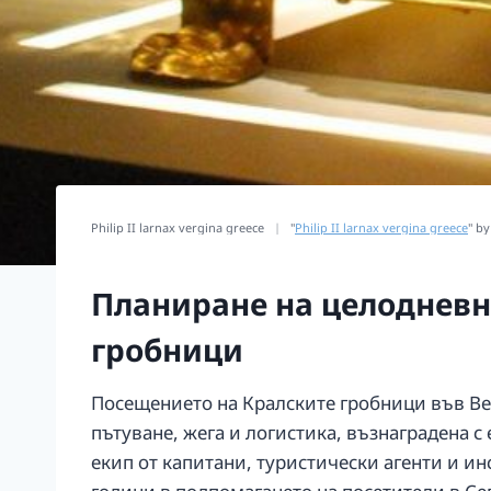
Philip II larnax vergina greece
|
"
Philip II larnax vergina greece
" b
Планиране на целодневн
гробници
Посещението на Кралските гробници във Вер
пътуване, жега и логистика, възнаградена 
екип от капитани, туристически агенти и инс