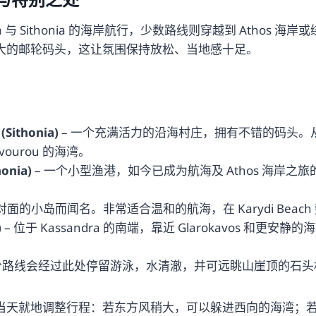
dra 与 Sithonia 的海岸航行，少数路线则穿越到 Athos 海
大的邮轮码头，这让氛围保持放松、当地感十足。
(Sithonia)
– 一个充满活力的沿海村庄，拥有不错的码头。从这里，
vourou 的海湾。
honia)
– 一个小型渔港，如今已成为航海及 Athos 海岸之旅的关
对面的小岛而闻名。非常适合温和的航海，在 Karydi Bea
)
– 位于 Kassandra 的南端，靠近 Glarokavos 和更安静
部分路线会经过此处停留游泳，水清澈，并可远眺山崖顶的石头
当天就地调整行程：若东方风稍大，可以躲进西向的海湾；