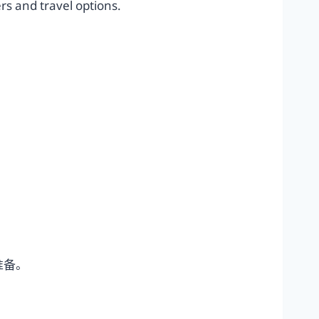
rs and travel options.
准备。