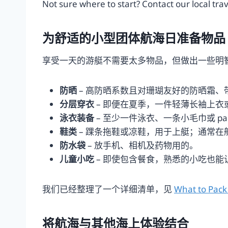
Not sure where to start? Contact our local trav
为舒适的小型团体航海日准备物品
享受一天的游艇不需要太多物品，但做出一些明
防晒
– 高防晒系数且对珊瑚友好的防晒霜
分层穿衣
– 即便在夏季，一件轻薄长袖上
泳衣装备
– 至少一件泳衣、一条小毛巾或 p
鞋类
– 踝条拖鞋或凉鞋，用于上艇；通常在
防水袋
– 放手机、相机及药物用的。
儿童小吃
– 即使包含餐食，熟悉的小吃也
我们已经整理了一个详细清单，见
What to Pack 
将航海与其他海上体验结合