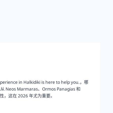
erience in Halkidiki is here to help you.，哪
Marmaras、Ormos Panagias 和
，这在 2026 年尤为重要。