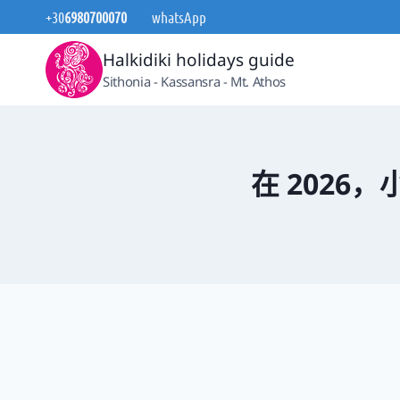
跳
+30
6980700070
whatsApp
到
Halkidiki holidays guide
内
Sithonia - Kassansra - Mt. Athos
容
在 2026，