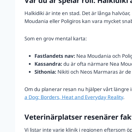
Var du är spelar roll: Halkidiki 
Halkidiki är inte en stad. Det är långa halvö
Moudania eller Poligiros kan vara mycket snab
Som en grov mental karta:
Fastlandets nav:
Nea Moudania och Poligi
Kassandra:
du är ofta närmare Nea Moudan
Sithonia:
Nikiti och Neos Marmaras är de 
Om du planerar resan nu hjälper vårt längre 
a Dog: Borders, Heat and Everyday Reality
.
Veterinärplatser resenärer fak
Vi listar inte varje klinik i regionen eftersom ö