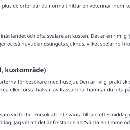
plus de orter där du normalt hittar en veterinär inom kor
, inåt landet och ofta svalare än kusten. Det är en rimli
gger också huvudlandstingets sjukhus, vilket spelar roll 
d, kustområde)
erna för besökare med husdjur. Den är livlig, praktisk
okea eller första halvan av Kassandra, hamnar du ofta 
m vid fel tid. Försök att inte vänta till sen eftermidda
ddag. Jag vet att det är frestande att “vänta en timme oc