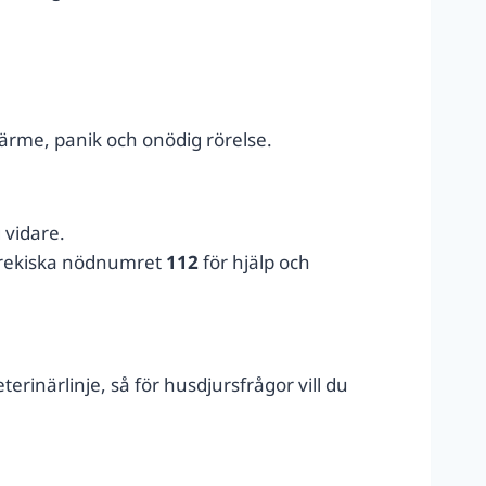
värme, panik och onödig rörelse.
 vidare.
 grekiska nödnumret
112
för hjälp och
rinärlinje, så för husdjursfrågor vill du