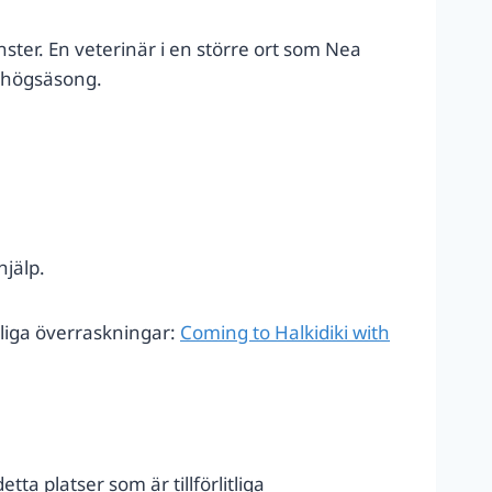
ter. En veterinär i en större ort som Nea
i högsäsong.
hjälp.
nliga överraskningar:
Coming to Halkidiki with
tta platser som är tillförlitliga