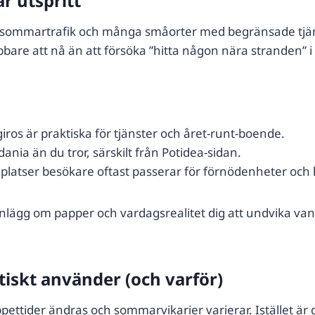
är utspritt
ar, sommartrafik och många småorter med begränsade tjäns
bare att nå än att försöka ”hitta någon nära stranden” 
ros är praktiska för tjänster och året-runt-boende.
ia än du tror, särskilt från Potidea-sidan.
platser besökare oftast passerar för förnödenheter och 
inlägg om papper och vardagsrealitet dig att undvika va
tiskt använder (och varför)
ppettider ändras och sommarvikarier varierar. Istället är de