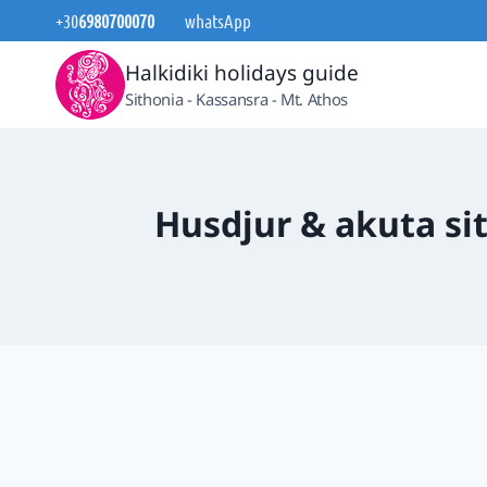
Skip
+30
6980700070
whatsApp
to
Halkidiki holidays guide
content
Sithonia - Kassansra - Mt. Athos
Husdjur & akuta sit