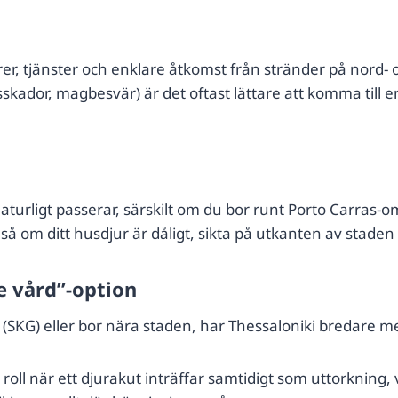
ffärer, tjänster och enklare åtkomst från stränder på nord
ador, magbesvär) är det oftast lättare att komma till en 
urligt passerar, särskilt om du bor runt Porto Carras-om
, så om ditt husdjur är dåligt, sikta på utkanten av stad
e vård”-option
t (SKG) eller bor nära staden, har Thessaloniki bredare med
oll när ett djurakut inträffar samtidigt som uttorkning,