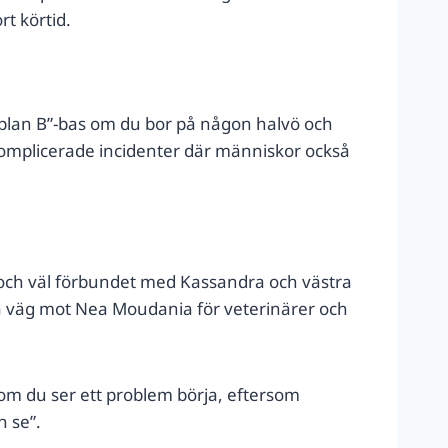
t körtid.
g “plan B”-bas om du bor på någon halvö och
i komplicerade incidenter där människor också
 och väl förbundet med Kassandra och västra
på väg mot Nea Moudania för veterinärer och
g om du ser ett problem börja, eftersom
h se”.